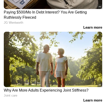
ഒഴിയാതെ കുട്ടനാട്ടുകാര്‍; വെള്ളം
ഇറങ്ങാൻ ഇനിയും സമയമെടുക്കും
News@1PM | ഒരുമണി വാർത്ത
വിശദമായി | 08 August 2026