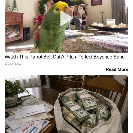
നിന്ന് മടങ്ങുന്നത്.
തിരഞ്ഞ് തിരഞ്ഞ് ഒടുക്കം
വന്ദേമാതരം വിവാദം:
കണ്ടെത്തി; അർജുൻ
പ്രോട്ടോക്കോൾ വിഭാഗം
ആയങ്കിയെ പൊലീസ്
അയച്ച നിർദേശത്തിൽ
അറസ്റ്റ് ചെയ്‌തു;
വന്ദേമാതരത്തെ കുറിച്ച്
പിടിയിലായത് കണ്ണൂരിൽ
പരാമർശമില്ല; നിർദേശം
നിന്ന്
ദേശീയ ഗാനം
ആലപിക്കാൻ
അർജുൻ ആയങ്കിയുടെ
കാസർഗോഡ്
സഹായികൾക്ക് ജാമ്യം
എൻഡോസൾഫാൻ
അനുവദിച്ച് കോടതി
ദുരിതബാധിതർക്ക്
'സ്‌നേഹസാന്ത്വനം' പദ്ധതി,
LATEST VIDEOS
14.40 കോടി രൂപയുടെ
ഭരണാനുമതി
ജലനിരപ്പ് കുറഞ്ഞെങ്കിലും ദുരിതം