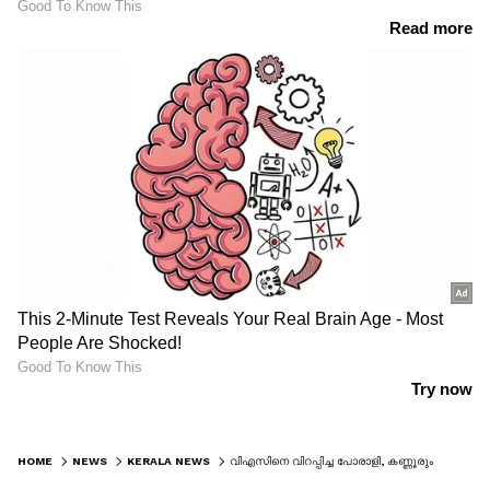
HOME
NEWS
KERALA NEWS
വിഎസിനെ വിറപ്പിച്ച പോരാളി, കണ്ണൂരും പാലക്കാട്ടും തോൽവിയിലും തിളങ്ങിയ പാച്ചേനി; 'ഒരാഗ്രഹം' മരണത്തിലും ബാക്കി!