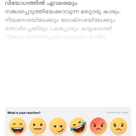
വിയോഗത്തിൽ ഏവരെയും
സങ്കടപ്പെടുത്തിയേക്കാവുന്ന മറ്റൊരു കാര്യം.
നിയമസഭയിലേക്കും ലോക്സഭയിലേക്കും
മത്സരിച്ചെങ്കിലും പലപ്പോഴും കയ്യകലത്ത്
വിജയം തെന്നിപ്പോയ ദുര്യോഗം നേരിട്ട
നേതാവാണ് പാച്ചേനി. 28 ാം വയസിൽ ആദ്യ
പോരാട്ടത്തിനിറങ്ങിയ സതീശൻ പലവട്ടം
LATEST VIDEOS
മത്സരിച്ചെങ്കിലും വിജയം മാത്രം അകന്നു നിന്നു.
വി എസ് അച്യുതാനന്ദനെ പോലും വിറപ്പിച്ച
പോരാട്ടം കാഴ്ചവെച്ചിട്ടുണ്ട് കോൺഗ്രസിലെ
ഈ പോരാളി.
1996 ൽ തളിപ്പറമ്പിൽ ആദ്യ നിയമസഭ
പോരാട്ടത്തിനിറങ്ങുമ്പോൾ സതീശൻ
പാച്ചേനിക്ക് പ്രായം വെറും 28 ആയിരുന്നു. സി
പി എമ്മിന്‍റെ ഉറച്ച കോട്ടയിൽ മെച്ചപ്പെട്ട