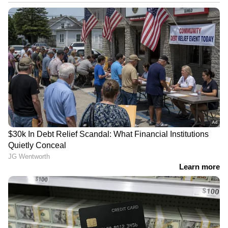
'ഊർജ്ജസ്വലനായ
പൊതുപ്രവർത്തകനെയാണ് നഷ്ടപ്പെട്ടത്';
സതീശൻ പാച്ചേനിയുടെ വിയോഗത്തില്‍
അനുശോചിച്ച് മുഖ്യമന്ത്രി