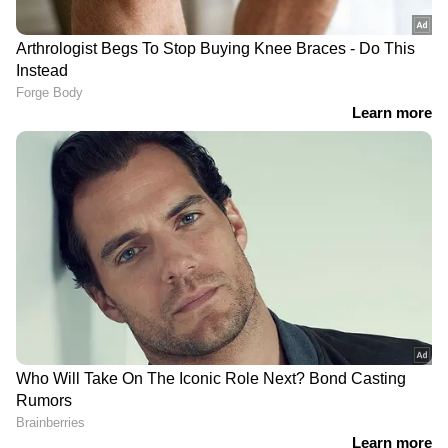
DOWNLOAD APP
RECOMMENDED STORIES
കാഫിര്‍ സ്ക്രീൻ ഷോട്ട്
ആത്മഹത്യയ്ക്ക് ശ്രമിച്ച
കേസ്: പ്രതി ജിതിൻ
യുവതി മരിച്ചു;
ഭാസ്കറിന് ജാമ്യം
അസ്വാഭാവിക മരണത്തിന്