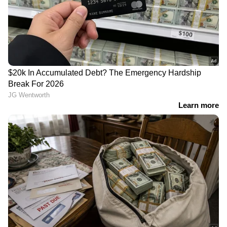
LATEST VIDEOS
വയോധികയുടെ കഴുത്തിൽ നിന്ന്
അഞ്ചര പവന്റെ സ്വർണ്ണം പൊട്ടിച്ച്
എടുത്തു; പ്രതി പിടിയിൽ
JPSC, JSSC പരീക്ഷകളിൽ
ആക്ഷേപം; ജാർഖണ്ഡിൽ
വിദ്യാർത്ഥി പ്രക്ഷോഭം