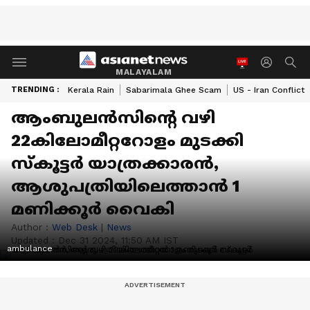
MALAYALAM
TRENDING :
Kerala Rain
Sabarimala Ghee Scam
US - Iran Conflict
ആംബുലൻസിന്‍റെ വഴി
22കിലോമീറ്ററോളം മുടക്കി
സ്കൂട്ടര്‍ യാത്രക്കാരന്‍,
ആശുപത്രിയിലെത്താന്‍ 1
മണിക്കൂര്‍ വൈകി
Author :
Web Desk
|
News
Updated :
Dec 31 2024, 11:50 AM IST
ambulance