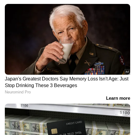
അനുവദിച്ച് കോഴിക്കോട്
കേസെടുത്ത് പൊലീസ്
ജില്ല കോടതി
'മലയാളികള്‍ക്കും ലഹരി
കേരളത്തിൽ മഴ
വ്യാപനത്തിൽ പങ്കുണ്ട്,
കനക്കുന്നു; അടുത്ത 5
പെരുമ്പാവൂര്‍ ലഹരിയുടെ
ദിവസം അതീവ ജാഗ്രത;
തലസ്ഥാനമെന്ന
ജില്ലകളിൽ ഓറഞ്ച്,
കുപ്രസിദ്ധി മാറണം';
യെല്ലോ അലർട്ടുകൾ
തൂഫാൻ ജാ​ഗരൺ
പ്രഖ്യാപിച്ചു
റാലിയുമായി ആഭ്യന്തര
മന്ത്രി