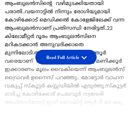
ആംബുലൻസിന്‍റെ വഴിമുടക്കിയതായി
പരാതി..വയനാട്ടിൽ നിന്നും രോഗിയുമായി
കോഴിക്കോട് മെഡിക്കൽ കോളേജിലേക്ക് വന്ന
ആംബുലൻസാണ് പ്രതിസന്ധി നേരിട്ടത്..22
കിലോമീറ്റർ ദൂരം ആംബുലൻസിനെ
മറികടക്കാൻ അനുവദിക്കാതെ
മുന്നിലോടി.അടിവാരം മുതൽ കാരന്തൂർ
Read Full Article
വരെയാണ് തടസ്സമുണ്ടാക്കിയ്..ഒരു മണിക്കൂർ
ഇക്കാരണം മൂലം വൈകിയെന്ന് ആംബുലൻസ്
ഡ്രൈവർ ഉനൈസ് പറഞ്ഞു.. മോട്ടോർ വാഹന
വകുപ്പ് സ്കൂട്ടർ കസ്റ്റഡിയിൽ എടുത്തു.സ്കൂട്ടർ
ഓടിച്ച കോഴിക്കോട് ചെലവൂർ സ്വദേശി
അഫ്നസിനോട് ഇന്ന് വൈകിട്ട് ആർ ടി ഓ ക്കു
മുമ്പിൽ ഹാജരാകാൻ നിർദേശം
നല്‍കി.അഫ്നസിന്റെ ലൈസൻസും
LATEST VIDEOS
സ്കൂട്ടറിന്റെ ആർ സി ബുക്കും കസ്റ്റഡിയിൽ