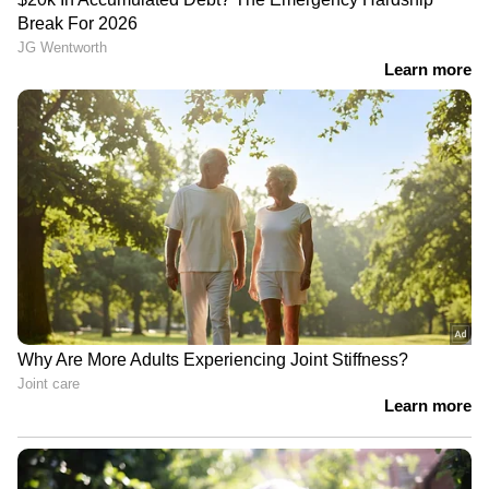
കേരള പൊലീസ്; അര്‍ജുന്‍
ആയങ്കി 14 ദിവസം റിമാന്‍ഡില്‍