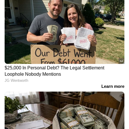
RECOMMENDED STORIES
കോടതിയുടെ കടുത്ത
'വെട്ടിയത് മഴു മറന്നിരുന്നു,
നടപടി; തിരുവല്ല താലൂക്ക്
വെട്ടേറ്റ മരം അത്
ഓഫീസിലെ ജീപ്പും
മറന്നിരുന്നില്ല', എഡിജിപി
കമ്പ്യൂട്ടറും അടക്കം എല്ലാം
എംആർ അജിത്