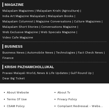
MAGAZINE
Malayalam Magazines
Malayalam Krishi (Agriculture)
India Art Magazine Malayalam
Malayalam Books
Malayalam Columnist
Magazine Conversations
Culture Magazines
Malayalam Short Stories
Conversations Magazine
Web Exclusive Magazine
Web Specials Magazine
Video Cafe Magazine
BUSINESS
Business News
Automobile News
Technologies
Fact Check News
Finance
KRISHI PAZHAMCHOLLUKAL
Pravasi Malayali World, News & Life Updates
Gulf Round Up
Dear Big Ticket
About Website
About Tv
Terms Of Use
Privacy Policy
CSAM Policy
Complaint Redressal - Website