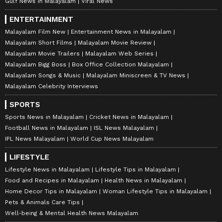
Gulf News in Malayalam
Viral News
ENTERTAINMENT
Malayalam Film New
Entertainment News in Malayalam
Malayalam Short Films
Malayalam Movie Review
Malayalam Movie Trailers
Malayalam Web Series
Malayalam Bigg Boss
Box Office Collection Malayalam
Malayalam Songs & Music
Malayalam Miniscreen & TV News
Malayalam Celebrity Interviews
SPORTS
Sports News in Malayalam
Cricket News in Malayalam
Football News in Malayalam
ISL News Malayalam
IPL News Malayalam
World Cup News Malayalam
LIFESTYLE
Lifestyle News in Malayalam
Lifestyle Tips in Malayalam
Food and Recipes in Malayalam
Health News in Malayalam
Home Decor Tips in Malayalam
Woman Lifestyle Tips in Malayalam
Pets & Animals Care Tips
Well-being & Mental Health News Malayalam