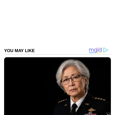
കാനഡ
കൊലപാതകം
Follow Us
DOWNLOAD APP