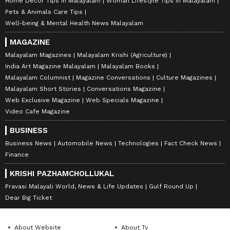
Home Decor Tips in Malayalam
Woman Lifestyle Tips in Malayalam
Pets & Animals Care Tips
Well-being & Mental Health News Malayalam
MAGAZINE
Malayalam Magazines
Malayalam Krishi (Agriculture)
India Art Magazine Malayalam
Malayalam Books
Malayalam Columnist
Magazine Conversations
Culture Magazines
Malayalam Short Stories
Conversations Magazine
Web Exclusive Magazine
Web Specials Magazine
Video Cafe Magazine
BUSINESS
Business News
Automobile News
Technologies
Fact Check News
Finance
KRISHI PAZHAMCHOLLUKAL
Pravasi Malayali World, News & Life Updates
Gulf Round Up
Dear Big Ticket
About Website
About Tv