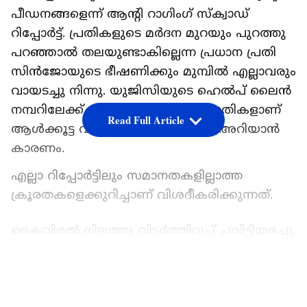
പീഡനങ്ങളെന്ന് ആന്റി റാ​ഗിം​ഗ് സ്ക്വാഡ്
റിപ്പോർട്ട്. പ്രതികളുടെ മർദന മുറയും പുറത്തു
പറഞ്ഞാൽ തലയുണ്ടാകില്ലെന്ന പ്രധാന പ്രതി
സിൻജോയുടെ ഭീഷണിക്കും മുമ്പിൽ എല്ലാവരും
വായടച്ചു നിന്നു. യുജിസിയുടെ ഹെൽപ് ലൈൻ
നമ്പറിലേക്ക് എത്തിയ പേരില്ലാ പരാതികളാണ്
Read Full Article
ആൾക്കൂട്ട വിചാരണ പുറംലോകം അറിയാൻ
കാരണം.
എല്ലാ റിപ്പോർട്ടിലും സമാനതകളില്ലാത്ത
ക്രൂരതകളെക്കുറിച്ചാണ് വിശദീകരിക്കുന്നത്.
കൈവിരൽ നിലത്തു വിടർത്തിവച്ച് ചവിട്ടിയരച്ചു.
നിലവിളി കേട്ടെന്ന് മൊഴിയുണ്ട്. ഭീഷണിയിൽ
പേടിച്ചു. കണ്ഠനാളത്തിൽ അമർത്തിയതിനെ
LATEST VIDEOS
തുടർന്ന് രൂക്ഷമായ തൊണ്ടവേദയായിരുന്നു.