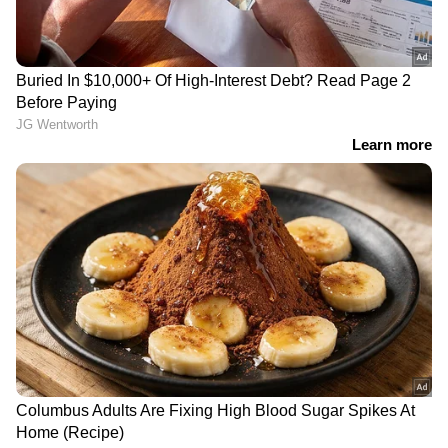
ഏഷ്യാനെറ്റ് ന്യൂസ് ലൈവ്
LATEST VIDEOS
സ്ത്രീ ആരോഗ്യ സംരക്ഷണത്തിൽ
രാജ്യത്ത് മാതൃകയാകാൻ
കര്‍ണാടക; 'ഋതുതാരെ' പദ്ധതി
ഒരുങ്ങുന്നു
നിർത്തിയിട്ട കാർ കത്തിച്ചു,
യുവതിയുടെ മേൽ
പെട്രോളൊഴിച്ചു; വീട്ടിൽക്കയറി
യുവാവിന്റെ പരാക്രമം