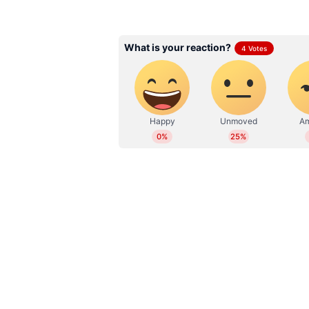
WD
Web Desk
Related Articles