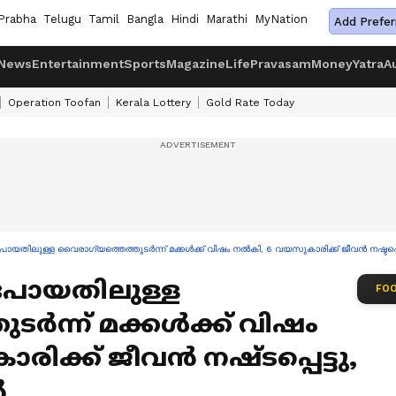
Prabha
Telugu
Tamil
Bangla
Hindi
Marathi
MyNation
Add Prefer
News
Entertainment
Sports
Magazine
Life
Pravasam
Money
Yatra
A
Operation Toofan
Kerala Lottery
Gold Rate Today
ു പോയതിലുള്ള വൈരാഗ്യത്തെത്തുടര്‍ന്ന് മക്കൾക്ക് വിഷം നൽകി, 6 വയസുകാരിക്ക് ജീവൻ നഷ്ടപ്
ു പോയതിലുള്ള
FOO
ര്‍ന്ന് മക്കൾക്ക് വിഷം
ിക്ക് ജീവൻ നഷ്ടപ്പെട്ടു,
ൽ