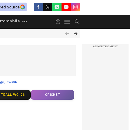
red Source
utomobile
പെട്ടു, സംഭവം തൃശൂരിൽ
TBALL WC '26
CRICKET