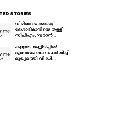
TED STORIES
വിഴിഞ്ഞം കരാർ;
ദേശാഭിമാനിയെ തള്ളി
സിപിഎം, 'വരാൻ
പോകുന്നത്
തിരിച്ചറിയണമായിരുന്നു',
കള്ളാടി മണ്ണിടിച്ചിൽ
മുഖ്യമന്ത്രിക്കെതിരെയും
ദുരന്തമേഖല സന്ദർശിച്ച്
വിമര്‍ശനം
മുഖ്യമന്ത്രി വി ഡി
സതീശൻ; ദുരിതാശ്വാസ
ക്യാംപും സന്ദർശിച്ചു