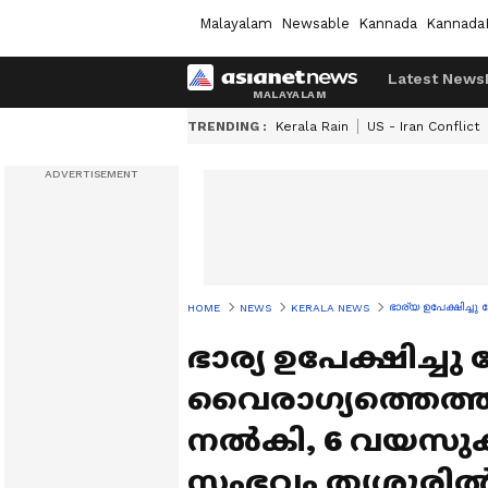
Malayalam
Newsable
Kannada
Kannada
Latest News
TRENDING :
Kerala Rain
US - Iran Conflict
ഭാര്യ ഉപേക്ഷിച്ച
HOME
NEWS
KERALA NEWS
ഭാര്യ ഉപേക്ഷിച്ച
വൈരാഗ്യത്തെത്തുട
നൽകി, 6 വയസുകാര
സംഭവം തൃശൂരി