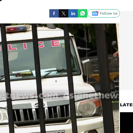
Follow Us
LATE