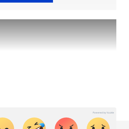
തകൾ
Kerala News
അറിയാൻ എപ്പോഴും
കൾ.
Malayalam News
തത്സമയ
ള വിശകലനവും സമഗ്രമായ റിപ്പോർട്ടിംഗും —
ഏത് സമയത്തും, എവിടെയും വിശ്വസനീയമായ
et News Malayalam