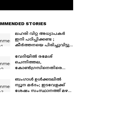
MMENDED STORIES
ലഹരി വിറ്റ അധ്യാപകർ
ഇനി പഠിപ്പിക്കണ്ട ;
കീർത്തനയെ പിരിച്ചുവിട്ടു,
കാവ്യക്കെതിരെയും നടപടി
ഉടൻ
വേദിയിൽ രമേശ്
ചെന്നിത്തല,
കോൺഗ്രസിനെതിരെ
തുറന്നടിച്ച് ജി സുധാകരൻ;
സിപിഎം കൂട്ടുക്കെട്ട് എന്ന്
ബംഗാള്‍ ഉള്‍ക്കടലില്‍
ആരോപണം,
ന്യൂന മര്‍ദം; ഇടവേളക്ക്
മറുപടിയുമായി ആഭ്യന്തര
ശേഷം സംസ്ഥാനത്ത് മഴ
മന്ത്രി
സജീവമാകുമെന്ന്
കാലാവസ്ഥാ വകുപ്പിന്റെ
മുന്നറിയിപ്പ്, രണ്ട് ദിവസം
വ്യാപക മഴ