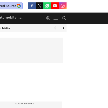
red Source
utomobile
e Today