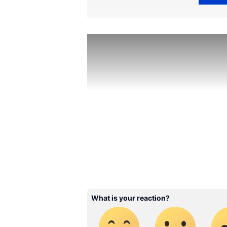
കേരളത്തിലെ എല്ലാ വാർത്
ഏഷ്യാനെറ്റ് ന്യൂസ് വാർത്ത
അപ്‌ഡേറ്റുകളും ആഴത്തിലുള്
എല്ലാം ഒരൊറ്റ സ്ഥലത്ത്. 
വാർത്തകൾ ലഭിക്കാൻ
Asian
ABOUT THE AUTHOR
WD
Web Desk