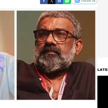
Follow Us
LATE