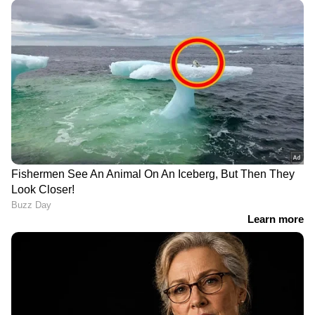
വാഹനത്തിന്
നിങ്ങൾ
ഇൻഷുറൻസ്
കാണിച്ചുകൂട്ടുന്നത്?'
പോലുമില്ലെന്ന് സോഷ്യൽ
കശുവണ്ടി അഴിമതി
മീഡിയ പ്രചരണം,
കേസില്‍
വിശദീകരണവുമായി
രൂക്ഷവിമർശനവുമായി
എംവിഡി
ഹൈക്കോടതി,
പ്രിൻസിപ്പൽ
സെക്രട്ടറിക്കെതിരെ
കോടതിയലക്ഷ്യ കേസ്
'ദിവ്യ എസ് അയ്യരെ മാത്രം
ആദ്യമായി ഞാൻ
മാറ്റിയാൽ എന്താണ്
അങ്ങോട്ട്
പ്രശ്നം'?; വിഴിഞ്ഞം
ചോദിക്കുകയാണ് എന്ന്
ചോദ്യങ്ങളിൽ
മുഖ്യമന്ത്രി, ഈ സർക്കാർ
ക്ഷുഭിതനായി മുഖ്യമന്ത്രി
എന്ന് തെറ്റു ചെയ്തു?
വിഡി സതീശൻ
ദേശാഭിമാനി വാർത്ത
ഉയർത്തി വിഴിഞ്ഞം
വിഷയത്തിൽ പ്രതിരോധം