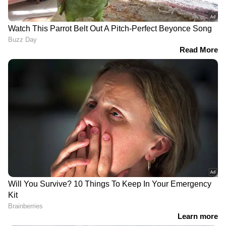
DOWNLOAD APP
RECOMMENDED STORIES
ഗതാഗത മന്ത്രി സഞ്ചരിച്ച
'എന്ത് അസംബന്ധമാണ്