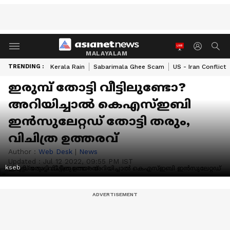
MALAYALAM
TRENDING :
Kerala Rain
Sabarimala Ghee Scam
US - Iran Conflict
ഇരുമ്പ് തോട്ടി വീട്ടിലുണ്ടോ?
അറിയിച്ചാല്‍ കെഎസ്ഇബി
ഇന്‍സുലേറ്റഡ് തോട്ടി തരും,
വിചിത്ര ഉത്തരവ്
Author :
Web Desk
|
News
Updated :
Jul 12 2022, 09:55 PM IST
kseb