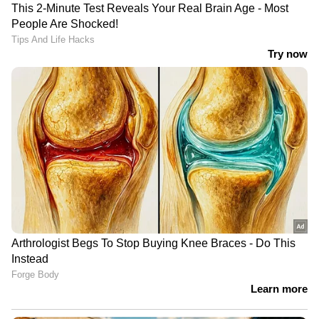
ഓഫീസില്‍ കൊണ്ടു കൊടുത്താല്‍ 2000 രൂപ
വിലയുള്ള ഷോക്കടിക്കാത്ത ഇന്‍സുലേറ്റഡ്
തോട്ടി നല്‍കും. ബോധവല്‍കരണത്തിന്‍റെ
ഭാഗമെന്നാണ് കെഎസ്ഇബി വിശദീകരണം.
എന്നാല്‍ എങ്ങനെയാണ് ഈ 250 പേരെ
തെരെഞ്ഞെടുക്കുന്നത് എന്ന കാര്യം ഉത്തരവില്‍
പറയുന്നുമില്ല.
മാത്രമല്ല ആദ്യഘട്ടത്തില്‍ എന്നാണ്
അറിയുന്നത്. അങ്ങനെയെങ്കില്‍ ഇത്
സംസ്ഥാന വ്യാപകമായി നടപ്പിലാക്കിയേക്കും.
അപ്പോള്‍ ഇരുമ്പ് കമ്പി മാറ്റി
കേബിളുകളാക്കുക എന്ന ഉത്തരവ്
നടപ്പിലാക്കില്ല എന്നാണോ..? ഇതിന് വേണ്ടി
ലക്ഷങ്ങള്‍ ചെലവഴിച്ച് പരസ്യം നല്‍കുമെന്നും