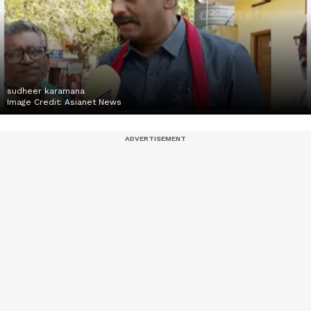
sudheer karamana
Image Credit:
Asianet News