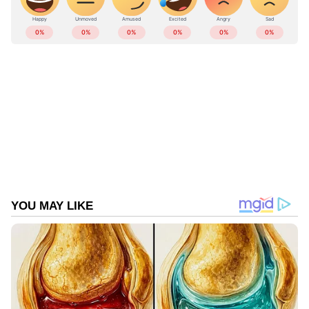
ABOUT THE AUTHOR
Sumam Thomas
ST
17 വർഷമായി മാധ്യമപ്രവർത്തനരം​ഗത്ത് ജോലി.
വിവിധ ഓൺലൈൻ മീഡിയകളിലും മാ​ഗസിനുകളിലും
ജോലി ചെയ്തു. 2018 ൽ ഏഷ്യാനെറ്റ് ന്യൂസ്
ഓൺലൈനിൽ ജോയിൻ ചെയ്തു. ഇപ്പോൾ സീനിയർ
തിരഞ്ഞെടുപ്പ്
സബ് എ‍ഡിറ്റർ
കേരള തെരഞ്ഞെടുപ്പ് വാർത്തകൾ
കേരള നിയമസഭാ ത
Follow Us