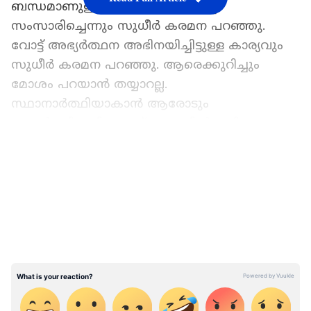
ബന്ധമാണുള്ളത്. അദ്ദേഹം വിളിച്ച്
സംസാരിച്ചെന്നും സുധീർ കരമന പറഞ്ഞു.
വോട്ട് അഭ്യർത്ഥന അഭിനയിച്ചിട്ടുള്ള കാര്യവും
സുധീർ കരമന പറഞ്ഞു. ആരെക്കുറിച്ചും
മോശം പറയാൻ തയ്യാറല്ല.
സ്ഥാനാർത്ഥിയാകാൻ ആരോടും
അഭ്യർത്ഥിച്ചുമില്ല. മണ്‌ഡലത്തിൽ വലിയ
പിന്തുണ ലഭിക്കുന്നുണ്ട്. വികസനം
LATEST VIDEOS
തുടരുന്നതിനാണ് വോട്ട്
അഭ്യർത്ഥിക്കുന്നതെന്നും സുധീർ കരമന
വ്യക്തമാക്കി.