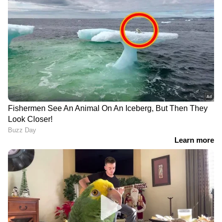
വന്ദേമാതരം വിവാദം:
അർജുൻ ആയങ്കിയുടെ
പ്രോട്ടോക്കോൾ വിഭാഗം
സഹായികൾക്ക് ജാമ്യം
അയച്ച നിർദേശത്തിൽ
അനുവദിച്ച് കോടതി
വന്ദേമാതരത്തെ കുറിച്ച്
പരാമർശമില്ല; നിർദേശം
ദേശീയ ഗാനം
ആലപിക്കാൻ
കാസർഗോഡ്
പുഴക്കലിൽ സെക്യൂരിറ്റി
എൻഡോസൾഫാൻ
ജീവനക്കാരന്
ദുരിതബാധിതർക്ക്
ക്രൂരമർദനം;
'സ്‌നേഹസാന്ത്വനം' പദ്ധതി,
മദ്യലഹരിയിലെത്തിയ