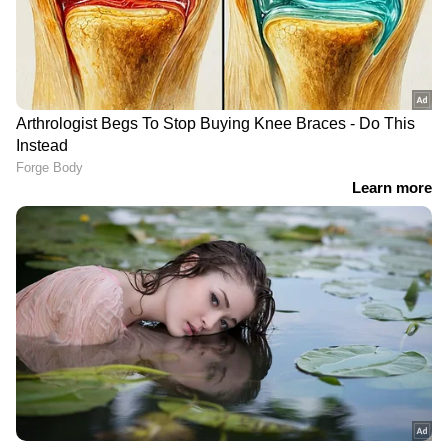
DOWNLOAD APP
കേരളത്തിലെ എല്ലാ വാർത്തകൾ
Kerala
News
അറിയാൻ എപ്പോഴും ഏഷ്യാനെറ്റ്
ന്യൂസ് വാർത്തകൾ.
Malayalam News
തത്സമയ അപ്‌ഡേറ്റുകളും ആഴത്തിലുള്ള
വിശകലനവും സമഗ്രമായ റിപ്പോർട്ടിംഗും —
എല്ലാം ഒരൊറ്റ സ്ഥലത്ത്. ഏത് സമയത്തും,
എവിടെയും വിശ്വസനീയമായ വാർത്തകൾ
ലഭിക്കാൻ
Asianet News Malayalam