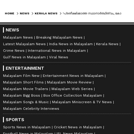
HOME
NEWS
KERALA NEWS
'പ്രതീക്ഷിക്കാത്ത സ്ഥാനാർത്ഥിത്വം, കോളേജ് കാലം മുതൽ രാഷ്ട്രീയക്കാരൻ, ആന്റണി രാജുവുമായി നല്ല ബന്ധം': സുധീർ കരമന
NEWS
Malayalam News
Breaking Malayalam News
Latest Malayalam News
India News in Malayalam
Kerala News
Crime News
International News in Malayalam
Gulf News in Malayalam
Viral News
ENTERTAINMENT
Malayalam Film New
Entertainment News in Malayalam
Malayalam Short Films
Malayalam Movie Review
Malayalam Movie Trailers
Malayalam Web Series
Malayalam Bigg Boss
Box Office Collection Malayalam
Malayalam Songs & Music
Malayalam Miniscreen & TV News
Malayalam Celebrity Interviews
SPORTS
Sports News in Malayalam
Cricket News in Malayalam
Football News in Malayalam
ISL News Malayalam