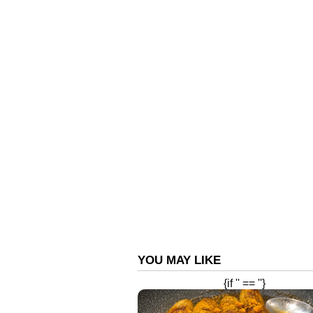
സെക്രട്ടറിയെ വിമർശിച്ചതിന് നടപട
ആവശ്യപ്പെട്ടു. അനഭിമതമായ കാര്
നേതാക്കളും ചൂണ്ടിക്കാട്ടിയെങ്കില
മുഖ്യമന്ത്രി.