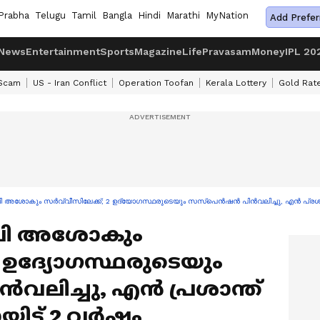
Prabha
Telugu
Tamil
Bangla
Hindi
Marathi
MyNation
Add Prefer
News
Entertainment
Sports
Magazine
Life
Pravasam
Money
IPL 20
 Scam
US - Iran Conflict
Operation Toofan
Kerala Lottery
Gold Rat
ി അശോകും സര്‍വ്വീസിലേക്ക്; 2 ഉദ്യോഗസ്ഥരുടെയും സസ്പെന്‍ഷൻ പിൻവലിച്ചു, എൻ പ്രശാന
 ബി അശോകും
; 2 ഉദ്യോഗസ്ഥരുടെയും
ലിച്ചു, എൻ പ്രശാന്ത്
ട് 2 വര്‍ഷം