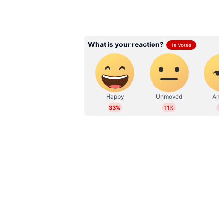
ABOUT THE AUTHOR
Web Desk
WD
സമൂഹമാധ്യമങ്ങളായിരുന്നു ബ്രോ പ്ര
ട്രോൾ ഇറക്കി മറുപടി നൽകുന്നതാണ്