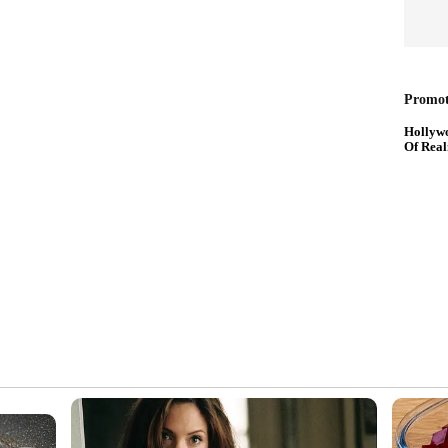
ി. ഹിയറിംഗ് ലൈവ് സ്ട്രീം നടത്തണമെന്ന് വരെ
യങ്ങളിലെ തുറന്നടിക്കൽ പതിവ് പല കോൺഗ്രസ്
ും ഇരുവരെയും തിരിച്ചെടുക്കാൻ തീരുമാനിച്ചത്