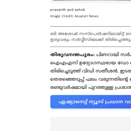
prasanth and ashok
Image Credit:
Asianet News
ബി അശോക് സസ്പെൻഷനിലായിട്ട് ഒ
ഇരുവരും സർവ്വീസിലേക്ക് തിരിച്ചെത്
തിരുവനന്തപുരം:
പിണറായി സർക്
ഐഎഎസ് ഉദ്യോഗസ്ഥരായ ഡോ ബ
തിരിച്ചെടുത്ത് വിഡി സതീശൻ. ഇടത്
തെരഞ്ഞെടുപ്പ് ഫലം വരുന്നതിന്‍
രണ്ടുവർഷമായി പുറത്തുള്ള പ്രശ
ഏഷ്യാനെറ്റ് ന്യൂസ് പ്രധാ