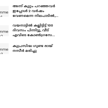
അന്ന് കുറ്റം പറഞ്ഞവ‍ർ
ഇപ്പോൾ 2 വര്‍ഷം
വേണമെന്ന നിലപാടിൽ,
പുതിയ പ്രതിവിധികൾ
ഇല്ലെന്ന് പറഞ്ഞ്
വയനാട്ടിൽ കല്ലിട്ടിട്ട് 100
തടിതപ്പുന്നുവെന്ന്
ദിവസം പിന്നിട്ടു, വീട്
പിണറായി; നഷ്ടമായത് 4
എവിടെ കോണ്‍ഗ്രസേ
ജീവൻ
എന്ന ചോദ്യവുമായി
സിപിഎം; പിരിച്ച
കുപ്രസിദ്ധ ​ഗുണ്ട ഭായ്
പണത്തിന്
നസീർ മരിച്ചു
കണക്കില്ലെന്നും
വിമർശനം