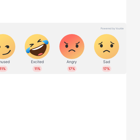
ശാന്തിന്‍റെ പ്രധാന കേന്ദ്രം. അച്ചടക്ക നടപടികളെ
 രീതി. പലവട്ടം നടപടി നേരിട്ടു, ഒടുവിൽ ചീഫ്