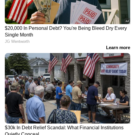
വിസികോം നർച്ചർ പ്രൈവറ്റ് ലിമിറ്റഡും
എമർജിങ് സ്റ്റാർട്ടപ്പ് വിഭാഗത്തിൽ
എറണാകുളത്തെ കഥ ഇൻഫോംകോം പ്രൈവറ്റ്
ലിമിറ്റഡ്, പയോനൊമെഡ് ബിയോജെനിക്സ്
തിരുവനന്തപുരം, ഫാബസ് ഫ്രെയിംസ്
കാസർകോട്, ഇറോവ് ടെക്നോളജീസ്
എറണാകുളം എന്നിവയും പുരസ്‌കാരം
നേടി. സർക്കാരിനുള്ള ഈ വർഷത്തെ
കെഎഫ്സിയുടെ ലാഭവിഹിതമായ 35.83 കോടി
രൂപയുടെ ചെക്ക് ചടങ്ങിൽ വെച്ച് കെ.എഫ്.സി.
ചെയർമാൻ സഞ്ജയ് കൗൾ മന്ത്രിക്ക് കൈമാറി.