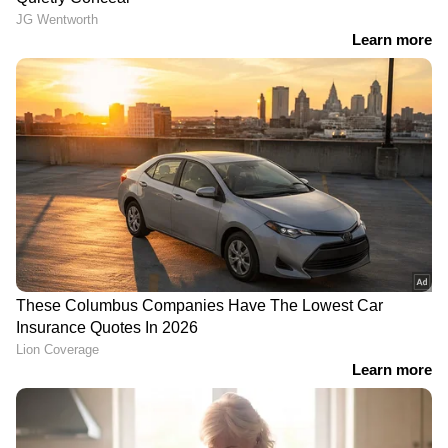
കെ.എഫ്.സി. സ്റ്റാർട്ടപ്പ് കേരള പദ്ധതി വഴി
ഇതുവരെ 61 കമ്പനികൾക്കായി 78.52 കോടി
രൂപയാണ് വായ്പയായി നൽകിയിട്ടുള്ളത്. ഈ
വർഷം പുതിയതായി 100 സ്റ്റാർട്ടപ്പുകൾക്ക്
വായ്പ ലഭ്യമാക്കുന്നതിനും കേരള ഫിനാൻഷ്യൽ
കോർപ്പറേഷന് പദ്ധതിയുണ്ട്. കേരള സ്റ്റാർട്ടപ്പ്
മിഷൻ സിഇഒ അനുപ് അംബിക, എസ്ബിഐ