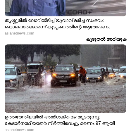
പിടിയിലായത് യുവതിയും യുവാവും,
എംഡിഎംഎ പിടിച്ചെടുത്തു
ഏഷ്യാനെറ്റ് ന്യൂസ് ലൈവ് യൂട്യൂബിൽ
കാണാം