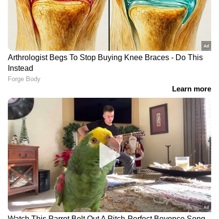
'ഒരുകാരണവശാലും
'ഈ രണ്ട് ആവശ്യങ്ങൾ
കൊടുക്കില്ല';
അം​ഗീകരിച്ചില്ലെങ്കിൽ
മുഖ്യമന്ത്രിയുടെ വിവാദ
ശക്തമായ സമരം';
പരാമർശത്തിൽ
മുഖ്യമന്ത്രി വി.ഡി. സതീശന്
വിശദീകരണവുമായി
കത്തെഴുതി രാജീവ്
കുഞ്ഞാലിക്കുട്ടി
ചന്ദ്രശേഖർ
നിലവിൽ 7368 കോടി വായ്പ നൽകിയിട്ടുണ്ട്.
ഫിനാൻഷ്യൽ കോർപ്പറേഷന്റെ പ്രവർത്തനം
കാര്യക്ഷമമാക്കി.
കെഎഫ്സിയുള്ളതുകൊണ്ടാണ് സംരംഭം
ആരംഭിക്കാൻ കഴിഞ്ഞതെന്ന് പറയുന്ന ഒട്ടേറെ
സ്ഥാപനങ്ങളുണ്ടിന്നിവിടെ. അവർക്ക്
എളുപ്പത്തിൽ ധനലഭ്യത ഉറപ്പാക്കാനാണ്
സർക്കാർ ശ്രമിക്കുന്നത്. സ്റ്റാർട്ടപ്പുകൾക്കുള്ള
5.6 ശതമാനം പലിശനിരക്കിൽ നൽകുന്ന