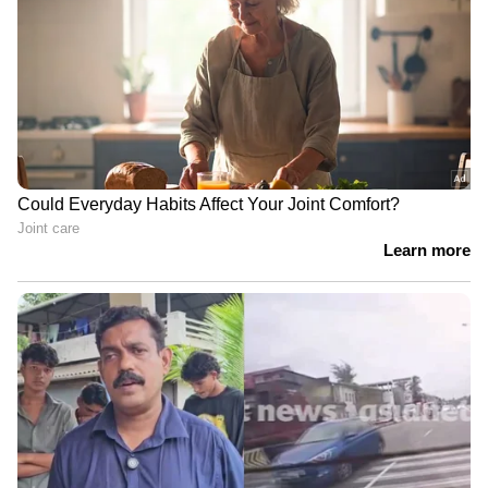
സിജിഎം എ ഭുവനേശ്വരി, ടിസിസിഐ
പ്രസിഡന്റ് എസ് എൻ രഘുചന്ദ്രൻ നായർ,
ടിഐഇ കേരള എക്സി. ഡയറക്ടർ അരുൺ
നായർ, സിഐഐ മുൻ ചെയർമാൻ എംആർ
നാരായണൻ, കെഎസ്എസ്ഐഎ
സംസ്ഥാനപ്രസിഡന്റ് എ നിസാറുദ്ധീൻ എന്നിവർ
ആശംസകൾ അർപ്പിച്ചു. കെ.എഫ്.സി.
ചെയർമാൻ സഞ്ജയ് കൗൾ സ്വാഗതവും
എക്‌സിക്യൂട്ടീവ് ഡയറക്ടർ പ്രേംനാഥ് രവീന്ദ്രനാഥ്
നന്ദിയും പറഞ്ഞു. ഉദ്ഘാടനച്ചടങ്ങിന് ശേഷം
നടന്ന ചർച്ചയിൽ വിവിധ സംരംഭകർ തങ്ങളുടെ
അനുഭവങ്ങളും നിർദേശങ്ങളും പങ്കുവെച്ചു.
രഹസ്യവിവരം കിട്ടി പൊലീസ്
ആനക്കാംപൊയിൽ റിസോർട്ടിലെത്തി;