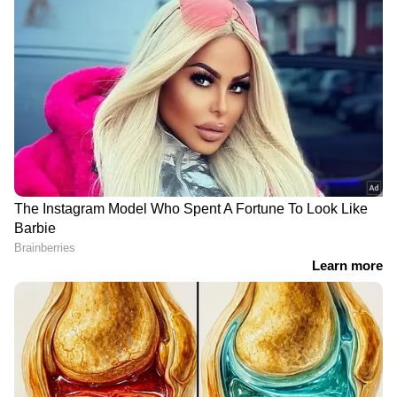
RECOMMENDED STORIES
ബെം​ഗളൂരു ഇലക്ട്രോണിക്
അസാധരണ
സിറ്റിയിൽ അഴിഞ്ഞാടി
നടപടിയുമായി ഇഡി,
മലയാളികൾ, ഒരാളെ
കൂടെ കേരള പൊലീസും;
കുത്തിപ്പരിക്കേൽപ്പിച്ചു,
ഇഡി ഉദ്യാഗസ്ഥരെ
രണ്ട് പേർ പിടിയിൽ,
ആക്രിച്ച കേസില്‍ ഒമ്പതാം
ബാഗില്‍ വെളുത്ത പൊടി
പ്രതി ഹരീഷ് കുമാറിന്‍റെ
ജാമ്യം റദ്ദാക്കാന്‍ ഹര്‍ജി