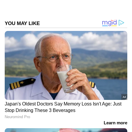
കടുത്ത സാമ്പത്തിക പ്രതിസന്ധിയെ
Follow Us
അഭിമുഖീകരിക്കുമ്പോഴും കെഎഫ്സി
നൽകുന്ന വായ്പകളുടെ പലിശനിരക്ക്
കുറക്കുകയും കെഎഫ്സിയുടെ മൂലധന
നിക്ഷേപം 300 കോടിയിൽ നിന്ന്
ഇരട്ടിയാക്കുകയും ചെയ്തു. കടത്തിന്റെ പരിധി
വർധിപ്പിച്ചു.
DOWNLOAD APP