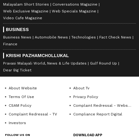
Malayalam Short Stories
Conversations Magazine
Web Exclusive Magazine
Web Specials Magazine
Video Cafe Magazine
BUSINESS
Business News
Automobile News
Technologies
Fact Check News
Finance
KRISHI PAZHAMCHOLLUKAL
Pravasi Malayali World, News & Life Updates
Gulf Round Up
Dear Big Ticket
About Website
About Tv
Terms Of Use
Privacy Policy
CSAM Policy
Complaint Redressal - Website
Complaint Redressal - TV
Compliance Report Digital
Investors
FOLLOW US ON
DOWNLOAD APP