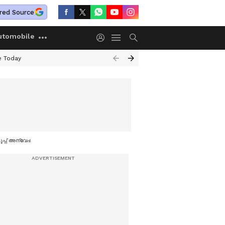
red Source
utomobile
e Today
ുപ്പ് അന്വേഷണം തുടരും