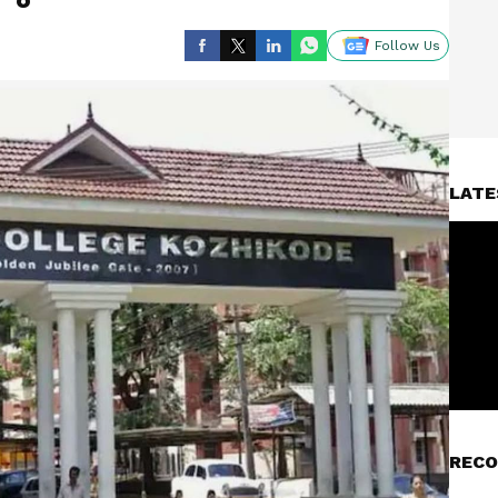
Follow Us
LATE
RECO