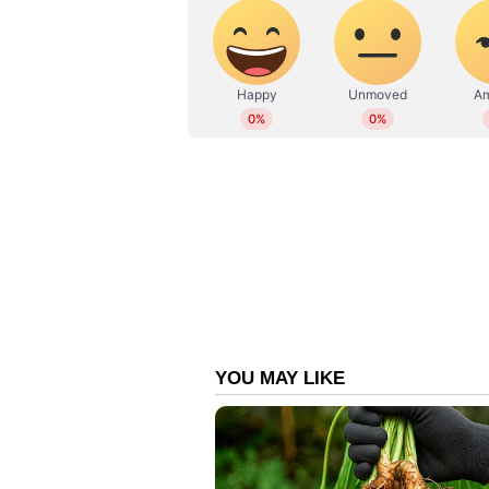
WD
Web Desk
രക്ഷിതാക്കള്‍ക്കൊപ്പം പൊലീസ് സ്റ്റ
പറഞ്ഞു. ഇതോടെയാണ് പെണ്‍കുട്ടി