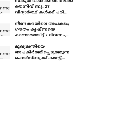
സ്കൂൾ വാന്‍ കനാലിലേക്ക്
തെന്നിവീണു, 27
വിദ്യാര്‍ത്ഥികള്‍ക്ക് പരിക്ക്;
കൃത്യസമയത്ത് നാട്ടുകാർ
ഓടിയെത്തിയതി
നീണ്ടകരയിലെ അപകടം;
രക്ഷയായി
ഗൗതം കൃഷ്ണയെ
കാണാതായിട്ട് 7 ദിവസം,
തെരച്ചിൽ
ഊർജിതമാക്കുമെന്ന് ഉറപ്പ്
മുഖ്യമന്ത്രിയെ
നൽകി മന്ത്രിമാർ,
അപകീർത്തിപ്പെടുത്തുന്ന
അമ്മയുടെ
ഫെയ്സ്ബുക്ക് കമന്‍റ്,
പ്രതിഷേധത്തെ തുടർന്ന്
ബേപ്പൂർ സ്വദേശി നിതിൻ
ഇടപെടൽ
അറസ്റ്റിൽ