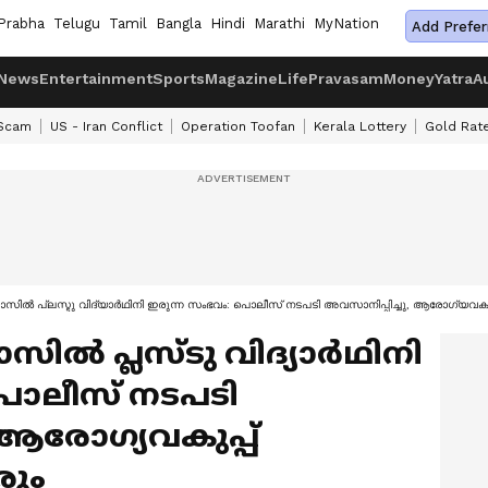
Prabha
Telugu
Tamil
Bangla
Hindi
Marathi
MyNation
Add Prefer
News
Entertainment
Sports
Magazine
Life
Pravasam
Money
Yatra
A
 Scam
US - Iran Conflict
Operation Toofan
Kerala Lottery
Gold Rat
ിൽ പ്ലസ്ടു വിദ്യാർഥിനി ഇരുന്ന സംഭവം: പൊലീസ് നടപടി അവസാനിപ്പിച്ചു, ആരോഗ്യവക
ിൽ പ്ലസ്ടു വിദ്യാർഥിനി
പൊലീസ് നടപടി
 ആരോഗ്യവകുപ്പ്
ും