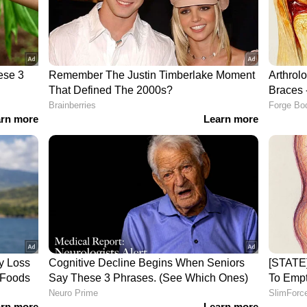
ുമാനിച്ചത്.അതേ സമയം സംഭവത്തില്‍ ആഭ്യന്തര
ല്‍ കോളേജ് അധികൃതരുടെ തീരുമാനം.
രം മെഡിക്കല്‍ വിദ്യാഭ്യാസ ഡയറക്ടറാണ്
നത്.
 ആണധികാര വ്യവസ്ഥയുടെ ഭാഗം, പരിഷ്കൃത
കേരള ഹൈക്കോടതി