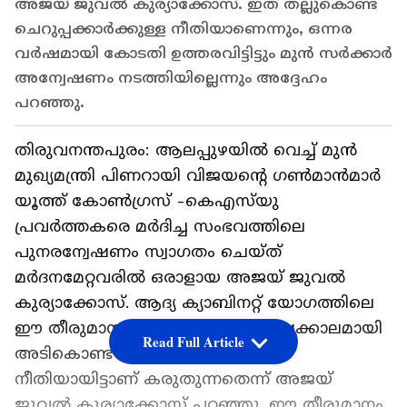
അജയ് ജുവൽ കുര്യാക്കോസ്. ഇത് തല്ലുകൊണ്ട
ചെറുപ്പക്കാർക്കുള്ള നീതിയാണെന്നും, ഒന്നര
വർഷമായി കോടതി ഉത്തരവിട്ടിട്ടും മുൻ സർക്കാർ
അന്വേഷണം നടത്തിയില്ലെന്നും അദ്ദേഹം
പറഞ്ഞു.
തിരുവനന്തപുരം: ആലപ്പുഴയിൽ വെച്ച് മുൻ
മുഖ്യമന്ത്രി പിണറായി വിജയന്‍റെ ഗൺമാൻമാർ
യൂത്ത് കോൺഗ്രസ് -കെഎസ്‌യു
പ്രവർത്തകരെ മർദിച്ച സംഭവത്തിലെ
പുനരന്വേഷണം സ്വാഗതം ചെയ്ത്
മർദനമേറ്റവരിൽ ഒരാളായ അജയ് ജുവൽ
കുര്യാക്കോസ്. ആദ്യ ക്യാബിനറ്റ് യോഗത്തിലെ
ഈ തീരുമാനം ഈ നാട്ടിൽ 10 വർഷക്കാലമായി
Read Full Article
അടികൊണ്ട ചെറുപ്പക്കാർക്കുള്ള
നീതിയായിട്ടാണ് കരുതുന്നതെന്ന് അജയ്
ജുവൽ കുര്യാക്കോസ് പറഞ്ഞു. ഈ തീരുമാനം