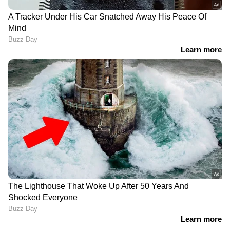
മണിക്കൂറിൽ ആറായിരം
വാഹനങ്ങൾ; ദുബായ് അൽ
കുദ്രയിലെ പാലം തുറന്നു