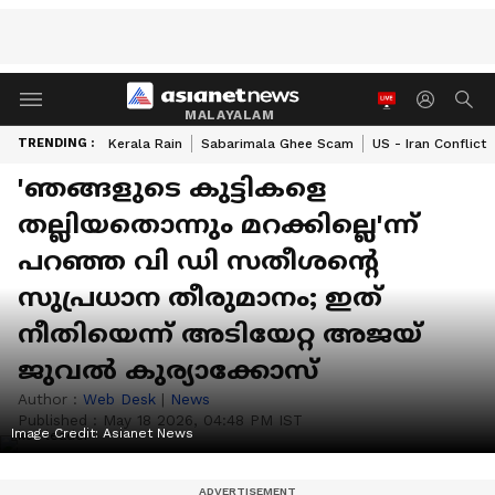
MALAYALAM
TRENDING :
Kerala Rain
Sabarimala Ghee Scam
US - Iran Conflict
'ഞങ്ങളുടെ കുട്ടികളെ
തല്ലിയതൊന്നും മറക്കില്ലെ'ന്ന്
പറഞ്ഞ വി ഡി സതീശന്‍റെ
സുപ്രധാന തീരുമാനം; ഇത്
നീതിയെന്ന് അടിയേറ്റ അജയ്
ജുവൽ കുര്യാക്കോസ്
Author :
Web Desk
|
News
Published :
May 18 2026, 04:48 PM IST
Image Credit:
Asianet News