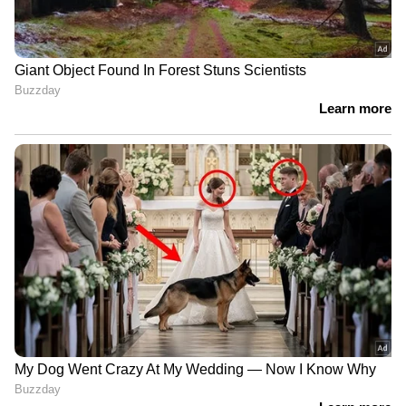
തുടർക്കഥ, സാക്ഷി വിസ്താരം തുടരുന്നു
തുടർ കൂറുമാറ്റങ്ങൾക്കിടെയാണ് അട്ടപ്പാടി മധു
കൊലക്കേസിൽ വിചാരണ പുരോഗമിക്കുന്നത്.
രണ്ട് സാക്ഷികൾ കൂടി കഴിഞ്ഞ ആഴ്ച
കൂറുമാറിയിരുന്നു. ഇരുപത്തിനാലാം സാക്ഷി
മരുതൻ ആണ് ഒടുവിൽ കൂറുമാറിയത്.
കഴിഞ്ഞ ബുധനാഴ്ച വിചാരണയ്ക്ക്
ഹാജരാകാതിരുന്ന ഇരുപത്തിരണ്ടാം സാക്ഷി
മുരുകൻ അടുത്ത ദിവസം വിസ്താരത്തിനിടെ
കൂറ് മാറിയിരുന്നു. ഇതോടെ കേസിൽ
കൂറുമാറിയ സാക്ഷികളുടെ എണ്ണം
പതിമൂന്നായി. ഇരുപത്തിമൂന്നാം സാക്ഷി
ഗോകുൽ മാത്രമാണ് പൊലീസിന് നൽകിയ
മൊഴിയിൽ ഉറച്ചുനിന്നത്. പ്രതികൾ മധുവിനെ