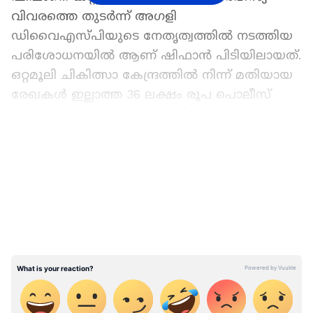
വിവരത്തെ തുടർന്ന് അഗളി
ഡിവൈഎസ്പിയുടെ നേതൃത്വത്തിൽ നടത്തിയ
പരിശോധനയിൽ ആണ് ഷിഫാൻ പിടിയിലായത്.
ഒറ്റമൂലി ചികിത്സാ കേന്ദ്രത്തിൽ നിന്ന് മതിയായ
രേഖകൾ ഇല്ലാത്ത 36 ലക്ഷം രൂപ പൊലീസ്
പിടികൂടി. സാക്ഷികളെ സ്വാധീനിക്കാൻ എത്തിച്ച
പണമാണ് ഇതെന്നാണ് സംശയം.
LATEST VIDEOS
ഏഷ്യാനെറ്റ് ന്യൂസ് പ്രധാന വാർത്താ സ്രോതസായി
തെരഞ്ഞെടുക്കുക
മധുകൊലക്കേസ് : പ്രതികളുടെ ജാമ്യം
റദ്ദാക്കണമെന്ന ഹർജി 16 ലേക്ക്
മാറ്റി,സാക്ഷി വിസ്താരം ഹർജി പരി​
ഗണിച്ചശേഷം