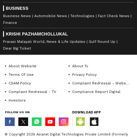
BUSINESS
Business News
Automobile News
Technologies
Fact Check News
Finance
KRISHI PAZHAMCHOLLUKAL
Pravasi Malayali World, News & Life Updates
Gulf Round Up
Dear Big Ticket
About Website
About Tv
Terms Of Use
Privacy Policy
CSAM Policy
Complaint Redressal - Website
Complaint Redressal - TV
Compliance Report Digital
Investors
FOLLOW US ON
DOWNLOAD APP
© Copyright 2026 Asianxt Digital Technologies Private Limited (Formerly