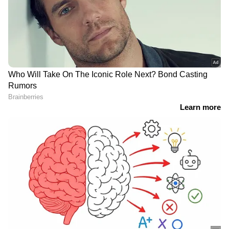
ഓപ്പറേഷൻ തൂഫാന്
ഒരു കാരണവശാലും
പിന്നാലെ ഓപ്പറേഷൻ
മറക്കരുത്, ഇത്തവണ
ശുദ്ധി, സകല കള്ള്
19,80,224 കുട്ടികൾ; പൾസ്
ഷാപ്പുകളിലും പരിശോധന
പോളിയോ
നടത്താൻ എക്സൈസ്;
ഇമ്മ്യൂണൈസേഷൻ ജൂൺ
വ്യാജ കള്ളിന്‍റെ ഉൽപാദനം
28ന്, 5 വയസിൽ
അവസാനിപ്പിക്കും
താഴെയുള്ള കുട്ടികൾക്ക്
നൽകണം
റോബിൻ ബസ് - എംവി‍ഡി
ഗവ. പ്ലീഡർമാരുടെ പുതിയ
തർക്കം കടുക്കുന്നു,
പട്ടികയിറങ്ങി, ലോയേഴ്സ്
പതിവ് പോലെ സർവീസ്
കോൺഗ്രസ്
നടത്തുമെന്ന് ഗിരീഷ്;
പ്രതിനിധികളെ