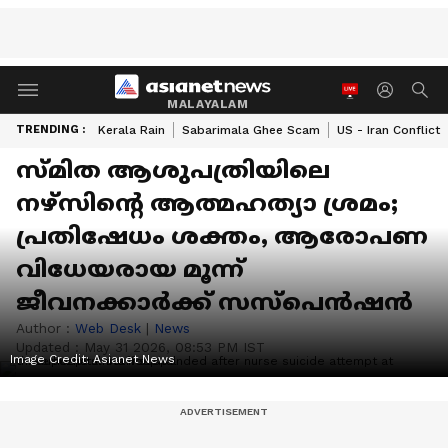
MALAYALAM
TRENDING :
Kerala Rain
Sabarimala Ghee Scam
US - Iran Conflict
സ്മിത ആശുപത്രിയിലെ
നഴ്സിന്‍റെ ആത്മഹത്യാ ശ്രമം;
പ്രതിഷേധം ശക്തം, ആരോപണ
വിധേയരായ മൂന്ന്
ജീവനക്കാർക്ക് സസ്പെൻഷൻ
Author :
Web Desk
|
News
Updated :
May 31 2026, 08:53 PM IST
Image Credit:
Asianet News