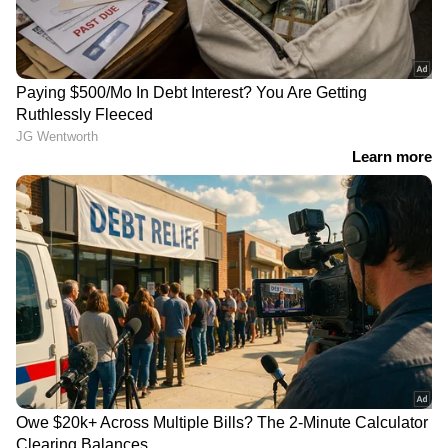
LATEST VIDEOS
‘ഏയ് ഓട്ടോ’; ഔദ്യോഗിക വാഹനം
എത്തിയില്ല; സുരേഷ് ഗോപി വീണ്ടും
ഓട്ടോയിൽ
ചോദ്യപ്പേപ്പർ ചോർച്ചയ്‌ക്കെതിരെ
രാഹുൽ ഗാന്ധി; ഇന്ന് പ്രയാഗ്‌
രാജിൽ വിദ്യാർത്ഥികളുമായി
സംവാദം