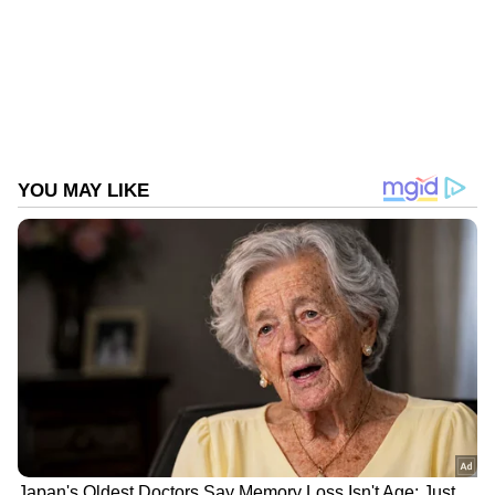
ABOUT THE AUTHOR
Web Desk
WD
ഇടുക്കി
Published :
May 31 2026, 07:25 PM IST
Follow Us