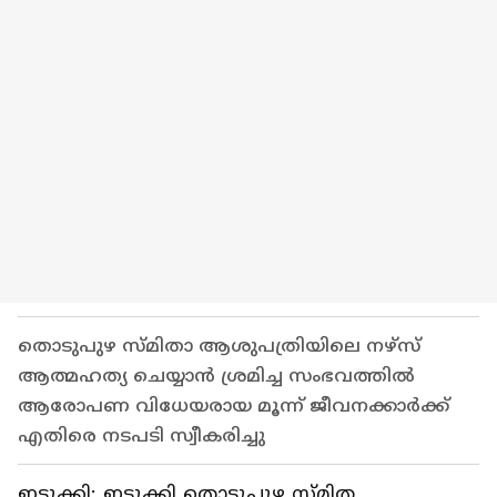
തൊടുപുഴ സ്മിതാ ആശുപത്രിയിലെ നഴ്സ്
ആത്മഹത്യ ചെയ്യാൻ ശ്രമിച്ച സംഭവത്തില്‍
ആരോപണ വിധേയരായ മൂന്ന് ജീവനക്കാർക്ക്
എതിരെ നടപടി സ്വീകരിച്ചു
ഇടുക്കി: ഇടുക്കി തൊടുപുഴ സ്മിത