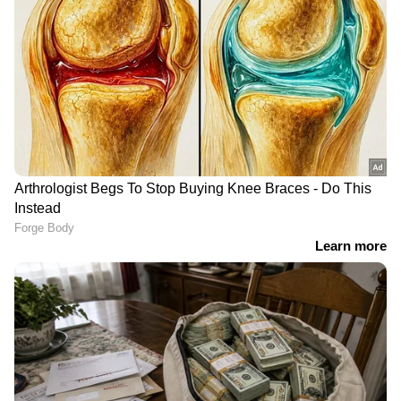
ചുരത്തില്‍ മരങ്ങള്‍
സമയോചിതമായി
കടപുഴകി വീണ് ഗതാഗത
ഇടപെട്ടു, പൊട്ടക്കിണറ്റിൽ
തടസം; പൂര്‍വ്വ
വീണ പട്ടിക്കുട്ടി ഹാപ്പി
സ്ഥിതിയിലാക്കാന്‍ ശ്രമം
തുടരുന്നു
തിരഞ്ഞെടുപ്പ് പരാജയം
കറണ്ട് പോയ സമയത്ത്
അവസാനമല്ല, ഞങ്ങൾ
പെണ്‍കുട്ടിയെ കടന്ന്
ഇവിടെ തന്നെയുണ്ട്,
പിടിച്ചു; പോക്‌സോ
ജന്മനാട്ടിൽ
കേസില്‍ വയോധികന്
ഇടതുമുന്നണിയുടെ
തടവ് ശിക്ഷ
സ്വീകരണത്തിൽ പിണറായി
വിജയൻ