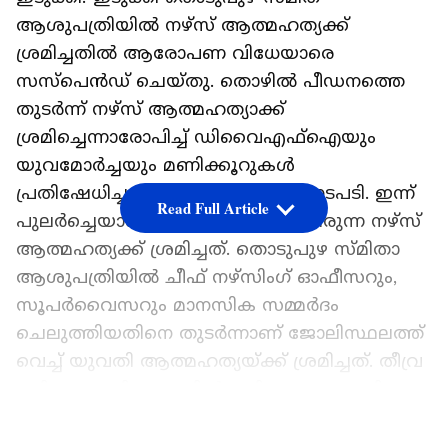
ആശുപത്രിയിൽ നഴ്സ് ആത്മഹത്യക്ക്
ശ്രമിച്ചതിൽ ആരോപണ വിധേയാരെ
സസ്പെൻഡ് ചെയ്തു. തൊഴിൽ പീഡനത്തെ
തുടർന്ന് നഴ്സ് ആത്മഹത്യാക്ക്
ശ്രമിച്ചെന്നാരോപിച്ച് ഡിവൈഎഫ്ഐയും
യുവമോർച്ചയും മണിക്കൂറുകൾ
പ്രതിഷേധിച്ചതിന് പിന്നാലെയാണ് നടപടി. ഇന്ന്
Read Full Article
പുലർച്ചെയാണ് ഡ്യൂട്ടിയിൽ ഉണ്ടായിരുന്ന നഴ്സ്
ആത്മഹത്യക്ക് ശ്രമിച്ചത്. തൊടുപുഴ സ്മിതാ
ആശുപത്രിയിൽ ചീഫ് നഴ്സിംഗ് ഓഫീസറും,
സൂപർവൈസറും മാനസിക സമ്മർദം
ചെലുത്തിയതിനെ തുടർന്നാണ് ജോലിസ്ഥലത്ത്
വെച്ച് യുവതി ആത്മഹത്യയ്ക്ക് ശ്രമിച്ചത്. തീവ്ര
പരിചരണ വിഭാഗത്തിൽ കഴിയുന്ന യുവതിയുടെ
നില തൃപ്തികരം ആണ്. ഏറെനാളായി
LATEST VIDEOS
ആശുപത്രിയിൽ തൊഴിൽ പീഡനം