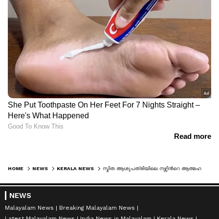
HOME
NEWS
KERALA NEWS
സ്മിത ആശുപത്രിയിലെ നഴ്സിന്‍റെ ആത്മഹത്യാ ശ്രമം; പ്രതിഷേധം ശക്തം, ആരോപണ വിധേയരായ മൂന്ന് ജീവനക്കാർക്ക് സസ്പെൻഷൻ
NEWS
Malayalam News
Breaking Malayalam News
Latest Malayalam News
India News in Malayalam
Kerala News