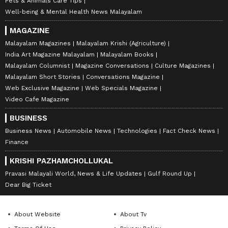
Pets & Animals Care Tips
Well-being & Mental Health News Malayalam
MAGAZINE
Malayalam Magazines
Malayalam Krishi (Agriculture)
India Art Magazine Malayalam
Malayalam Books
Malayalam Columnist
Magazine Conversations
Culture Magazines
Malayalam Short Stories
Conversations Magazine
Web Exclusive Magazine
Web Specials Magazine
Video Cafe Magazine
BUSINESS
Business News
Automobile News
Technologies
Fact Check News
Finance
KRISHI PAZHAMCHOLLUKAL
Pravasi Malayali World, News & Life Updates
Gulf Round Up
Dear Big Ticket
About Website
About Tv