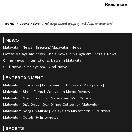
HOME
LOCAL NEWS
'ജി സുധാകരൻ ഇപ്പോഴും സിപിഎം ആണന്നാണ് കരുതുന്നത്'; എംഎൽഎമാരുടെ രാജാവാകാൻ ശ്രമിക്കണ്ടെന്നും റെജി ചെറിയാൻ എംഎൽഎ
NEWS
Malayalam News
Breaking Malayalam News
Latest Malayalam News
India News in Malayalam
Kerala News
Crime News
International News in Malayalam
Gulf News in Malayalam
Viral News
ENTERTAINMENT
Malayalam Film New
Entertainment News in Malayalam
Malayalam Short Films
Malayalam Movie Review
Malayalam Movie Trailers
Malayalam Web Series
Malayalam Bigg Boss
Box Office Collection Malayalam
Malayalam Songs & Music
Malayalam Miniscreen & TV News
Malayalam Celebrity Interviews
SPORTS