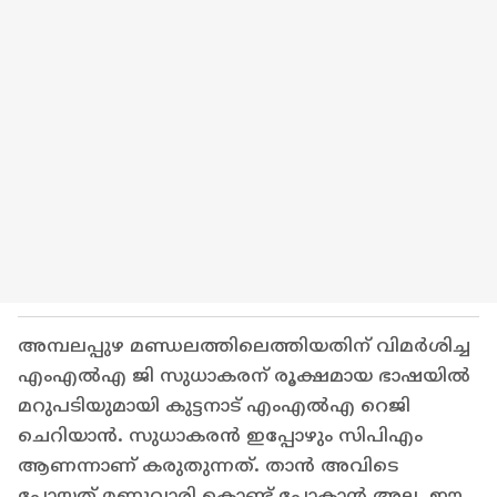
അമ്പലപ്പുഴ മണ്ഡലത്തിലെത്തിയതിന് വിമര്‍ശിച്ച
എംഎൽഎ ജി സുധാകരന് രൂക്ഷമായ ഭാഷയിൽ
മറുപടിയുമായി കുട്ടനാട് എംഎൽഎ റെജി
ചെറിയാൻ. സുധാകരൻ ഇപ്പോഴും സിപിഎം
ആണന്നാണ് കരുതുന്നത്. താൻ അവിടെ
പോയത് മണ്ണുവാരി കൊണ്ട് പോകാൻ അല്ല. ഈ