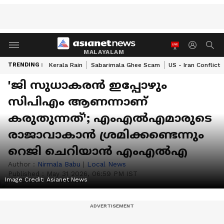
MALAYALAM
TRENDING :
Kerala Rain
Sabarimala Ghee Scam
US - Iran Conflict
'ജി സുധാകരൻ ഇപ്പോഴും
സിപിഎം ആണന്നാണ്
കരുതുന്നത്'; എംഎൽഎമാരുടെ
രാജാവാകാൻ ശ്രമിക്കണ്ടെന്നും
റെജി ചെറിയാൻ എംഎൽഎ
Author :
Nirmala Babu
|
Local News
Published :
May 31 2026, 06:59 PM IST
Image Credit:
Asianet News