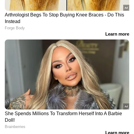
DOWNLOAD APP
കേരളത്തിലെ എല്ലാ
Local News
അറിയാൻ
എപ്പോഴും ഏഷ്യാനെറ്റ് ന്യൂസ് വാർത്തകൾ.
Malayalam News
അപ്‌ഡേറ്റുകളും
ആഴത്തിലുള്ള വിശകലനവും സമഗ്രമായ
റിപ്പോർട്ടിംഗും — എല്ലാം ഒരൊറ്റ സ്ഥലത്ത്.
ഏത് സമയത്തും, എവിടെയും
വിശ്വസനീയമായ വാർത്തകൾ ലഭിക്കാൻ
Asianet News Malayalam