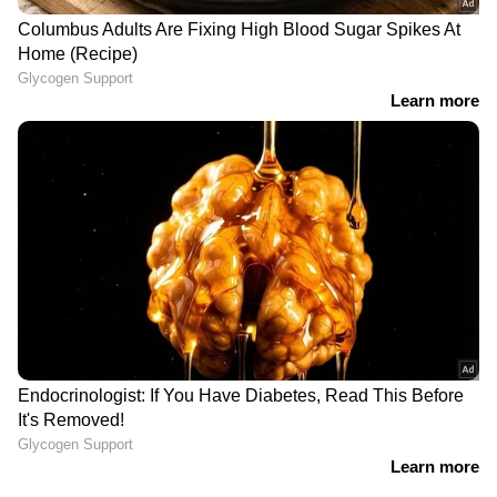
ഇന്ത്യൻ തെരഞ്ഞെടുപ്പ്
പിടിയിൽ
രാഷ്ട്രീയത്തെ പിടിച്ചുകുലുക്കിയ
ബോഫോഴ്സ് കേസ്; അവസാന
ഹര്‍ജിയും സുപ്രീംകോടതി
റൂമെല്ലാം റിവറെടുത്തു; ഡച്ച് പദ്ധതി
റൂം ഫോർ റിവർ പദ്ധതി
പെരുവെള്ളത്തിലുമായി