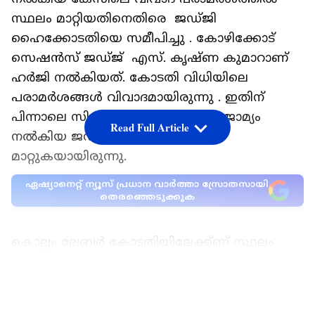
സ്ഥലം മാറ്റിയതിനെതിരെ ജഡ്ജി
ഹൈക്കോടതിയെ സമീപിച്ചു . കോഴിക്കോട്
സെഷൻസ് ജഡ്ജ് എസ്. കൃഷ്ണ കുമാറാണ്
ഹർജി നൽകിയത്. കോടതി വിധിയിലെ
പരാമർശങ്ങൾ വിവാദമായിരുന്നു . ഇതിന്
പിന്നാലെ സിവിക് ചന്ദ്രന് മുൻകൂർ ജാമ്യം
Read Full Article
നൽകിയ ജഡ്ജിയെ സ്ഥലം
മാറ്റുകയായിരുന്നു.
ഏഷ്യാനെറ്റ് ന്യൂസ് പ്രധാന വാർത്താ സ്രോതസായി
തെരഞ്ഞെടുക്കുക
കൊല്ലം ലേബർ കോടതിയിലേക്ക്ണ് സ്ഥലം
മാറ്റിയത്. ഹൈക്കോടതി നടപടി
നിയമവിരുദ്ധമെന്ന് ഹർജിയിൽ പറയുന്നുണ്ട് .
LATEST VIDEOS
ചട്ടങ്ങൾ പാലിച്ചല്ല അഡ്മിനിസ്ട്രേറ്റിവ്