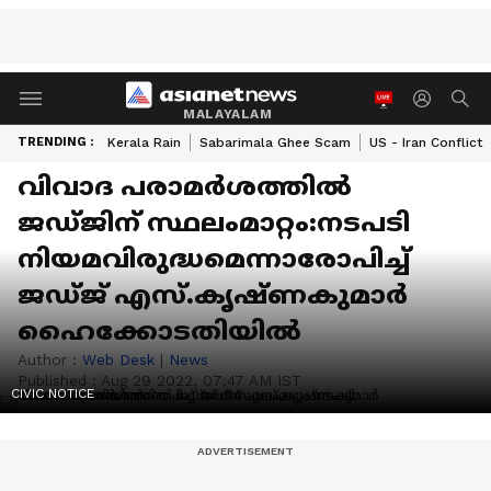
MALAYALAM
TRENDING :
Kerala Rain
Sabarimala Ghee Scam
US - Iran Conflict
വിവാദ പരാമർശത്തിൽ
ജഡ്ജിന് സ്ഥലംമാറ്റം:നടപടി
നിയമവിരുദ്ധമെന്നാരോപിച്ച്
ജഡ്ജ് എസ്.കൃഷ്ണകുമാർ
ഹൈക്കോടതിയിൽ
Author :
Web Desk
|
News
Published :
Aug 29 2022, 07:47 AM IST
CIVIC NOTICE