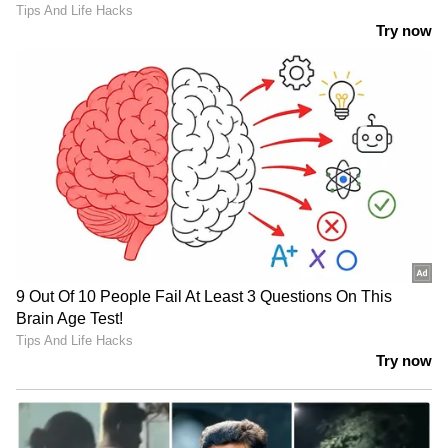
കണ്ടെത്തല്‍. പ്രതിഭാഗം കോടതിയില്‍
ഹാജരാക്കിയ ഫോട്ടോയില്‍ യുവതിയുടെ
വസ്ത്രധാരണം വ്യക്തമാണെന്നും കോടതി
മുൻകൂ‍ർ ജാമ്യം അനുവദിച്ച് കൊണ്ടുള്ള
ഉത്തരവിൽ കോടതി നിരീക്ഷിക്കുന്നുണ്ട്.