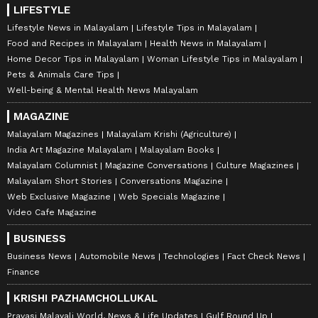
LIFESTYLE
Lifestyle News in Malayalam
Lifestyle Tips in Malayalam
Food and Recipes in Malayalam
Health News in Malayalam
Home Decor Tips in Malayalam
Woman Lifestyle Tips in Malayalam
Pets & Animals Care Tips
Well-being & Mental Health News Malayalam
MAGAZINE
Malayalam Magazines
Malayalam Krishi (Agriculture)
India Art Magazine Malayalam
Malayalam Books
Malayalam Columnist
Magazine Conversations
Culture Magazines
Malayalam Short Stories
Conversations Magazine
Web Exclusive Magazine
Web Specials Magazine
Video Cafe Magazine
BUSINESS
Business News
Automobile News
Technologies
Fact Check News
Finance
KRISHI PAZHAMCHOLLUKAL
Pravasi Malayali World, News & Life Updates
Gulf Round Up