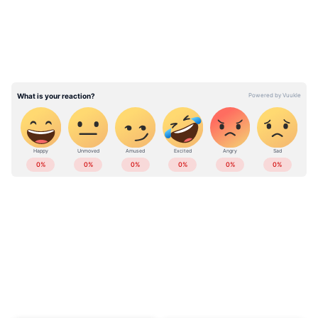
വിഭാഗത്തിന്‍റെ നടപടി യെന്നും ഹർജിയിൽ
എസ്. കൃഷ്ണ കുമാർ പറയുന്നു.
സിവിക് ചന്ദ്രന്‍റെ മുൻകൂർ ജാമ്യം
റദ്ദാക്കണമെന്ന് അതിജീവിത, സർക്കാർ
വിശദീകരണവും കോടതി പരിഗണിക്കും
കേരളത്തിലെ എല്ലാ വാർത്തകൾ
Kerala
News
അറിയാൻ എപ്പോഴും ഏഷ്യാനെറ്റ്
ന്യൂസ് വാർത്തകൾ.
Malayalam News
തത്സമയ അപ്‌ഡേറ്റുകളും ആഴത്തിലുള്ള
വിശകലനവും സമഗ്രമായ റിപ്പോർട്ടിംഗും —
എല്ലാം ഒരൊറ്റ സ്ഥലത്ത്. ഏത് സമയത്തും,
എവിടെയും വിശ്വസനീയമായ വാർത്തകൾ
ലഭിക്കാൻ
Asianet News Malayalam