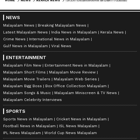
HOME
NEWS
KERALA NEWS
വിവാദ പരാമർശത്തിൽ ജഡ്ജിന് സ്ഥലംമാറ്റം:നടപടി നിയമവിരുദ്ധമെന്നാരോപിച്ച് ജഡ്ജ് എസ്.കൃഷ്ണകുമാർ ഹൈക്കോടതിയിൽ
NEWS
Malayalam News
Breaking Malayalam News
Latest Malayalam News
India News in Malayalam
Kerala News
Crime News
International News in Malayalam
Gulf News in Malayalam
Viral News
ENTERTAINMENT
Malayalam Film New
Entertainment News in Malayalam
Malayalam Short Films
Malayalam Movie Review
Malayalam Movie Trailers
Malayalam Web Series
Malayalam Bigg Boss
Box Office Collection Malayalam
Malayalam Songs & Music
Malayalam Miniscreen & TV News
Malayalam Celebrity Interviews
SPORTS
Sports News in Malayalam
Cricket News in Malayalam
Football News in Malayalam
ISL News Malayalam
IPL News Malayalam
World Cup News Malayalam