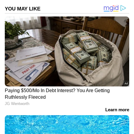
അൾത്താരയിൽ അസഭ്യവർഷവും ഏറ്റുമുട്ടലും
ഉണ്ടായി. പ്രതിഷേധക്കാര്‍ വൈദികരെ കയ്യേറ്റം
ചെയ്തു, ബലിപീഠം തള്ളിമാറ്റി, വിളക്കുകൾ
തകർത്തു. പൊലീസ് സ്‌റ്റേഷനിലേക്ക് നടത്തിയ
മാർച്ചിൽ പൊലീസുമായി ഉന്തും തള്ളുമുണ്ടായി.
സംഘർഷം അതിരുവിട്ടതോടെ പൊലീസ്
ഇരുകൂട്ടരെയും പുറത്താക്കി പള്ളിയുടെ
നിയന്ത്രണം ഏറ്റെടുത്തു. മൂന്ന് പേരെ പൊലീസ്
കസ്റ്റഡിയിലെടുത്തു.
Also Read:
കുർബാന തർക്കം അസാധാരണ
തലത്തിലേക്ക്; എറണാകുളം ബസലിക്ക
പള്ളിയില്‍ ഒരേ സമയം രണ്ട് തരം
കുർബാന