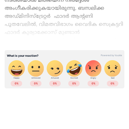
നടത്തിയാൽ മതിയെന്ന നിർദ്ദേശം
അംഗീകരിക്കുകയായിരുന്നു. ബസലിക്ക
അഡ്മിനിസ്ട്രേറ്റർ ഫാദർ ആന്റണി
പൂതവേലിൽ, വിമതവിഭാഗം വൈദിക സെക്രട്ടറി
ഫാദർ കുര്യാക്കോസ് മുണ്ടാൻ
അടക്കമുള്ളവരാണ് ചർച്ചയിൽ പങ്കെടുത്തത്.
Add Asianetnews as a Preferred
Source
ഇന്നലെ വൈകീട്ട് അഞ്ച് മണി മുതലാണ് സിറോ
മലബാർ സഭയിലെ ഇരുവിഭാഗവും
എറണാകുളം സെന്റ് മേരീസ് ബസിലിക്ക
പള്ളിക്കുള്ളിലെത്തി ജനാഭിമുഖവും ഏകീകൃത
രീതിയിലുള്ള കുർബാനയും നടത്തി
തുടങ്ങിയത്. പള്ളി പരിസരത്ത് 18 മണിക്കൂർ
നേരമാണ് സംഘർഷാവസ്ഥ നീണ്ടുനിന്നത്.