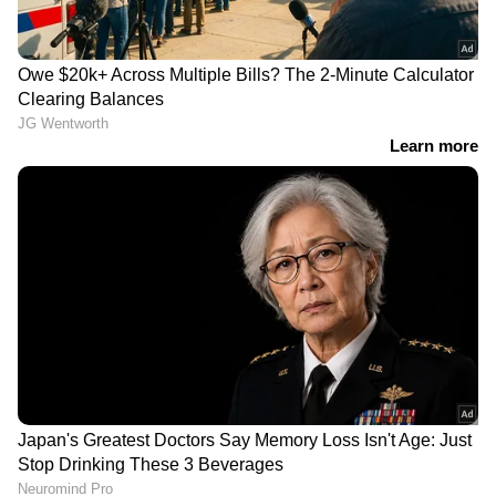
അതിനിടെ, കുര്‍ബാന തര്‍ക്കം സംബന്ധിച്ച്
വിമത വൈദികര്‍ മാര്‍പാപ്പയ്ക്ക് കത്തയച്ചു.
ബസലിക്ക പള്ളിയില്‍ അടിയന്തിര ഇടപെടല്‍
വേണമെന്നാണ് വിമത വൈദികരുടെ കത്തിലെ
ആവശ്യം. ബലി പീഠം തള്ളിയിട്ടതോടെ വിശുദ്ധി
നഷ്ടപെടുത്തി. പുനഃപ്രതിഷ്ഠ നടത്താതെ
അള്‍ത്താരയില്‍ ഇനി കുര്‍ബാന
നടത്തരുതെന്നും വൈദികര്‍ ആവശ്യപ്പെട്ടു.
വൈദിക സമിതി സെക്രട്ടറി ഫാദര്‍