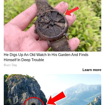
'ഇത്തരം
മലയിടംതുരുത്ത്
അന്ധവിശ്വാസങ്ങളിൽ
കുടിയൊഴിപ്പിക്കൽ;
വിശ്വാസമില്ല, 13 പാവം
കർശന നിർദേശം നൽകി
നമ്പർ'; വിപ്ലവമായി
പെരുമ്പാവൂർ മുൻസിഫ്
കാണുന്നില്ലെന്ന് മന്ത്രി
കോടതി, മറ്റന്നാൾ
കെ.എം. ഷാജി
കുടിയൊഴിപ്പിക്കൽ
പൂർത്തിയാക്കണം
അന്ധവിശ്വാസമല്ല,
ആഭ്യന്തരമന്ത്രിക്ക്
ആത്മവിശ്വാസം; 13ാം നമ്പർ
പിന്നാലെ പാക് സെെനിക
കാർ ചോദിച്ചുവാങ്ങി മന്ത്രി
മേധാവിയും ഇറാനിലേക്ക്;
കെ എം ഷാജി
അമേരിക്കയുമായി
സമാധാന ചർച്ചയ്ക്ക്
സാധ്യത