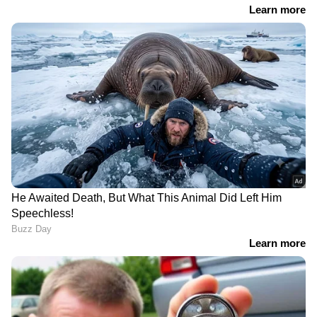
കുര്യാക്കോസ് മുണ്ടാടനാണ് മാര്‍പാപ്പയ്ക്ക്
കത്ത് അയച്ചത്.
LATEST VIDEOS
കേരളത്തിലെ എല്ലാ വാർത്തകൾ
Kerala
News
അറിയാൻ എപ്പോഴും ഏഷ്യാനെറ്റ്
ന്യൂസ് വാർത്തകൾ.
Malayalam News
തത്സമയ അപ്‌ഡേറ്റുകളും ആഴത്തിലുള്ള