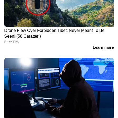
LATEST VIDEOS
മാതൃക ചോദ്യങ്ങൾ അതേപടി
പരീക്ഷയ്ക്ക്; ആരോഗ്യ
സര്‍വകലാശാല MBBS പരീക്ഷയിൽ
ഗുരുതര വീഴ്ച
ഗൗതം കൃഷ്ണനായി തെരച്ചിൽ;