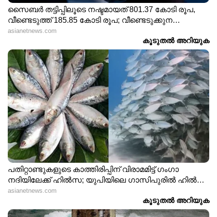
നാവികസേനയുടെ ഐഎൻഎസ്
കൽപ്പേനി നീണ്ടകരയിൽ | Kollam |
Indian Navy