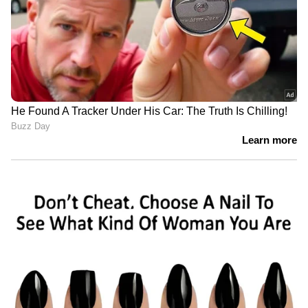
വിശകലനവും സമഗ്രമായ റിപ്പോർട്ടിംഗും —
എല്ലാം ഒരൊറ്റ സ്ഥലത്ത്. ഏത് സമയത്തും,
എവിടെയും വിശ്വസനീയമായ വാർത്തകൾ
ലഭിക്കാൻ
Asianet News Malayalam
ABOUT THE AUTHOR
Web Desk
WD
Published :
Dec 24 2022, 06:07 PM IST
Follow Us