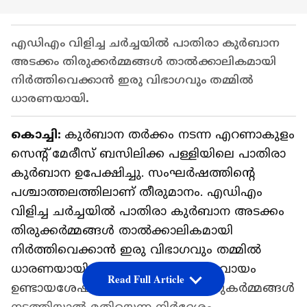
എഡിഎം വിളിച്ച ചർച്ചയിൽ പാതിരാ കുർബാന
അടക്കം തിരുക്കർമ്മങ്ങൾ താൽക്കാലികമായി
നിർത്തിവെക്കാൻ ഇരു വിഭാഗവും തമ്മില്‍
ധാരണയായി.
കൊച്ചി:
കുർബാന തർക്കം നടന്ന എറണാകുളം
സെന്റ് മേരീസ് ബസിലിക്ക പള്ളിയിലെ പാതിരാ
കുർബാന ഉപേക്ഷിച്ചു. സംഘർഷത്തിന്റെ
പശ്ചാത്തലത്തിലാണ് തീരുമാനം. എഡിഎം
വിളിച്ച ചർച്ചയിൽ പാതിരാ കുർബാന അടക്കം
തിരുക്കർമ്മങ്ങൾ താൽക്കാലികമായി
നിർത്തിവെക്കാൻ ഇരു വിഭാഗവും തമ്മില്‍
ധാരണയായി. സംഘർഷത്തിന് സമവായം
Read Full Article
ഉണ്ടായശേഷം ഇനി പള്ളിയിൽ തിരുകർമ്മങ്ങൾ