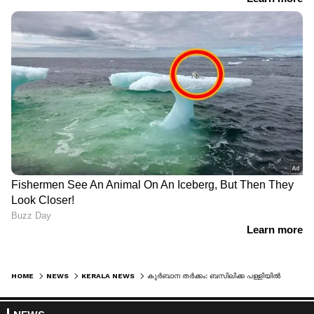
HOME
NEWS
KERALA NEWS
കുർബാന തർക്കം: ബസിലിക്ക പള്ളിയിൽ പാതിരാ കുർബാന ഇല്ല; തീരുമാനം സംഘർഷത്തിന്റെ പശ്ചാത്തലത്തില്‍