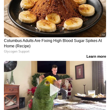
RECOMMENDED STORIES
ശ്രീകുമാറെന്ന ബിലാല്‍,
11 മാസമായി കൊച്ചിയിൽ
ഒരു യുവതിയെ
കുടുങ്ങിക്കിടക്കുന്നു,
ദുബായിൽ എത്തിച്ചാൽ 1
സ്വന്തം രാജ്യത്തേക്ക്
ലക്ഷം, മാസം തോറും
മടങ്ങാൻ അനുവദിക്കണം;
കമ്മീഷനും;
എം.എസ്.സി എൽസ-3
മോഡലിങ്ങിന്‍റെ മറവിലെ
ചരക്കുകപ്പലിലെ 7
സെക്സ് റാക്കറ്റ്,
ജീവനക്കാർ കേരള
ഞെട്ടിക്കുന്ന വിവരങ്ങൾ
ഹൈക്കോടതിയിൽ