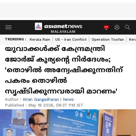
MALAYALAM
TRENDING :
Kerala Rain
US - Iran Conflict
Operation Toofan
Ker
യുവാക്കൾക്ക് കേന്ദ്രമന്ത്രി
ജോർജ് കുര്യൻ്റെ നിർദേശം;
'തൊഴില്‍ അന്വേഷിക്കുന്നതിന്
പകരം തൊഴിൽ
സൃഷ്‌ടിക്കുന്നവരായി മാറണം'
Author :
Kiran Gangadharan
|
News
Published :
May 18 2026, 08:37 PM IST