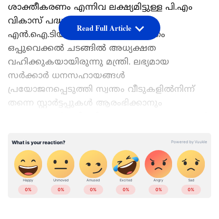
ശാക്തീകരണം എന്നിവ ലക്ഷ്യമിട്ടുള്ള പി.എം
വികാസ് പദ്ധതിയില്‍ കാലിക്കറ്റ്
Read Full Article
എന്‍.ഐ.ടിയില്‍ നടന്ന ധാരണാപത്രം
ഒപ്പുവെക്കല്‍ ചടങ്ങില്‍ അധ്യക്ഷത
വഹിക്കുകയായിരുന്നു മന്ത്രി. ലഭ്യമായ
സര്‍ക്കാര്‍ ധനസഹായങ്ങള്‍
പ്രയോജനപ്പെടുത്തി സ്വന്തം വീടുകളില്‍നിന്ന്
തന്നെ സ്റ്റാര്‍ട്ടപ്പുകള്‍ ആരംഭിക്കാനും
ആശയങ്ങള്‍ പരീക്ഷിക്കാനും ആ സംരംഭങ്ങള്‍
വിപുലീകരിക്കാനും സാധിക്കണമെന്ന് അദ്ദേഹം
LATEST VIDEOS
പറഞ്ഞു.
Add Asianetnews as a Preferred
Source
പി.എം വികാസ് പരിപാടി ആരംഭിച്ച ശേഷം
നിരവധി സ്ത്രീകള്‍ വിജയകരമായി