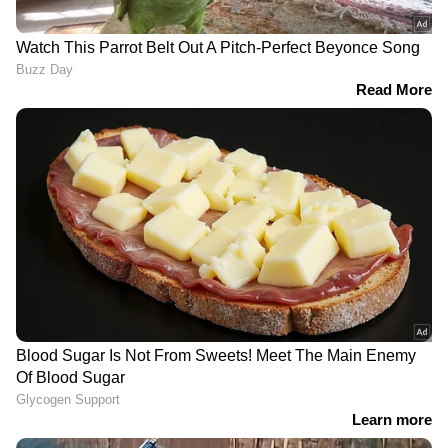
ലൈഫ് മിഷൻ ഭവന
ബിഹാറിലെ ഭൂമി
പദ്ധതി പൊളിക്കുമെന്ന
തട്ടിപ്പുകേസ്: കസ്റ്റംസ്
പ്രചാരണം തെറ്റ്, ഒരു
ഉദ്യോഗസ്ഥന്റെ വീട്ടിൽ
ആലോചനയും നടന്നിട്ടില്ല;
സിബിഐ റെയ്‌ഡ്‌
മന്ത്രി കെഎം ഷാജി