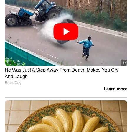
LATEST VIDEOS
'തോൽവിയിൽനിന്ന് CPM ഒന്നും
പഠിച്ചില്ല, ഭയപ്പെടുത്തി
കീഴ്പ്പെടുത്തലാണ് ലക്ഷ്യം';
വി.കുഞ്ഞികൃഷ്ണൻ
അമിത് ഷാ സഭയില്‍
എത്തണമെന്ന് പ്രതിപക്ഷം;
ആവശ്യം ഷായെ
അറിയിക്കണമെന്ന് രാജ്യസഭാ
അധ്യക്ഷന്‍ | Amit Shah