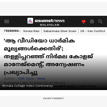
MALAYALAM
TRENDING :
Kerala Rain
Sabarimala Ghee Scam
US - Iran Conflict
'ആ വീഡിയോ ധാർമിക
മൂല്യങ്ങൾക്കെതിര്';
തള്ളിപ്പറഞ്ഞ് നിർമല കോളജ്
മാനേജ്മെന്‍റ്, അന്വേഷണം
പ്രഖ്യാപിച്ചു
Author :
Web Desk
|
News
Published :
May 13 2024, 04:47 PM IST
Nirmala College Video Controversy