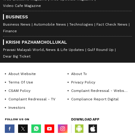
Video Cafe Magazine
BUSINESS
Business News
Automobile News
Technologies
Fact Check News
Finance
KRISHI PAZHAMCHOLLUKAL
Pravasi Malayali World, News & Life Updates
Gulf Round Up
Dear Big Ticket
About Website
About Tv
Terms Of Use
Privacy Policy
CSAM Policy
Complaint Redressal - Website
Complaint Redressal - TV
Compliance Report Digital
Investors
FOLLOW US ON
DOWNLOAD APP