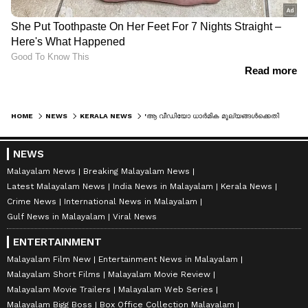
HOME
NEWS
KERALA NEWS
'ആ വീഡിയോ ധാർമിക മൂല്യങ്ങൾക്കെതിര്'; തള്ളിപ്പറഞ്ഞ് നിർമല കോളജ് മാനേജ്മെന്‍റ്, അന്വേഷണം പ്രഖ്യാപിച്ചു
NEWS
Malayalam News
Breaking Malayalam News
Latest Malayalam News
India News in Malayalam
Kerala News
Crime News
International News in Malayalam
Gulf News in Malayalam
Viral News
ENTERTAINMENT
Malayalam Film New
Entertainment News in Malayalam
Malayalam Short Films
Malayalam Movie Review
Malayalam Movie Trailers
Malayalam Web Series
Malayalam Bigg Boss
Box Office Collection Malayalam