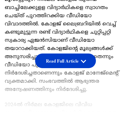
ബാച്ചിലേക്കുളള വിദ്യാർഥികളെ സ്വാഗതം
ചെയ്ത് പുറത്തിറക്കിയ വീഡിയോ
വിവാദത്തിൽ. കോളജ് ലൈബ്രറിയിൽ വെച്ച്
കണ്ടുമുട്ടുന്ന രണ്ട് വിദ്യാർഥികളെ ചുറ്റിപ്പറ്റി
സ്വകാര്യ ഏജൻസിയാണ് വീഡിയോ
തയാറാക്കിയത്. കോളജിന്‍റെ മൂല്യങ്ങൾക്ക്
അനുസരിച്ചുളള വീഡിയോ അല്ല ഇതെന്നും
Read Full Article
വീഡിയോ പുറത്ത് വിടരുതെന്ന്
നിർദേശിച്ചതാണെന്നും കോളജ് മാനേജ്മെന്‍റ്
വ്യക്തമാക്കി. സംഭവത്തിൽ ആഭ്യന്തര
അന്വേഷണത്തിനും നിർദേശിച്ചു.
2024ൽ നി‍ർമല കോളജിലെ വിവിധ
ബാച്ചുകളിലേക്കുളള വിദ്യാർഥികളെ സ്വാഗതം
ചെയ്ത് പുറത്തിറക്കിയ വീഡിയോയ്ക്ക്
LATEST VIDEOS
നിറക്കൂട്ട് എന്ന സിനിമയിലെ പ്രശസ്തമായ