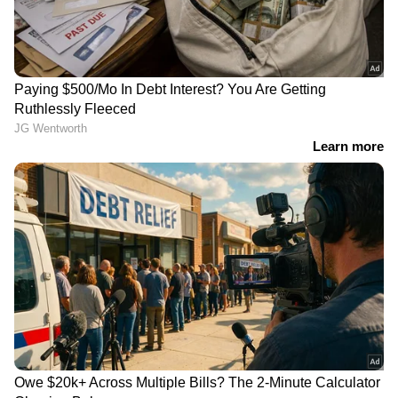
RECOMMENDED STORIES
'രാഹുൽ ​ഗാന്ധിയെ കുറ്റം
സവർക്കറെ പുകഴ്ത്തി
പറഞ്ഞാൽ ബിജെപിക്ക്
ചോദ്യാവലി തയാറാക്കിയ
സുഖിക്കും'; ശശി തരൂരിന്
അധ്യാപകന്
മറുപടിയുമായി കെ സി
സസ്പെൻഷൻ; നടപടി
വേണു​ഗോപാൽ; 'അമിത്
വിദ്യാഭ്യാസ മന്ത്രിയുടെ
ഷാ ഭീരുവിനെ പോലെ
നിർദേശത്തെ തുടർന്ന്
ഒളിച്ചോടുന്നു'