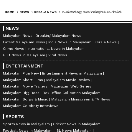
HOME
NEWS
KERALA NEWS
പെരിന്തൽമണ്ണ സബ് രജിസ്ട്രാർ ഓഫീസിൽ രാത്രി വിജിലൻസ് പരിശോധനക്കെത്തി; സബ് രജിസ്ട്രാറും പ്യൂണും കുടുങ്ങി
NEWS
Malayalam News
Breaking Malayalam News
Latest Malayalam News
India News in Malayalam
Kerala News
Crime News
International News in Malayalam
Gulf News in Malayalam
Viral News
ENTERTAINMENT
Malayalam Film New
Entertainment News in Malayalam
Malayalam Short Films
Malayalam Movie Review
Malayalam Movie Trailers
Malayalam Web Series
Malayalam Bigg Boss
Box Office Collection Malayalam
Malayalam Songs & Music
Malayalam Miniscreen & TV News
Malayalam Celebrity Interviews
SPORTS
Sports News in Malayalam
Cricket News in Malayalam
Football News in Malayalam
ISL News Malayalam