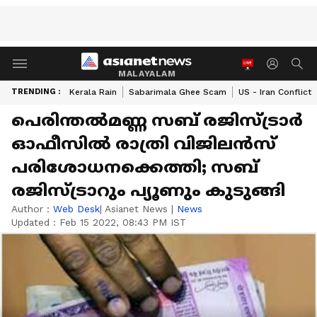
MALAYALAM
TRENDING :
Kerala Rain
Sabarimala Ghee Scam
US - Iran Conflict
പെരിന്തൽമണ്ണ സബ് രജിസ്ട്രാർ
ഓഫീസിൽ രാത്രി വിജിലൻസ്
പരിശോധനക്കെത്തി; സബ്
രജിസ്ട്രാറും പ്യൂണും കുടുങ്ങി
Author :
Web Desk
| Asianet News
|
News
Updated :
Feb 15 2022, 08:43 PM IST