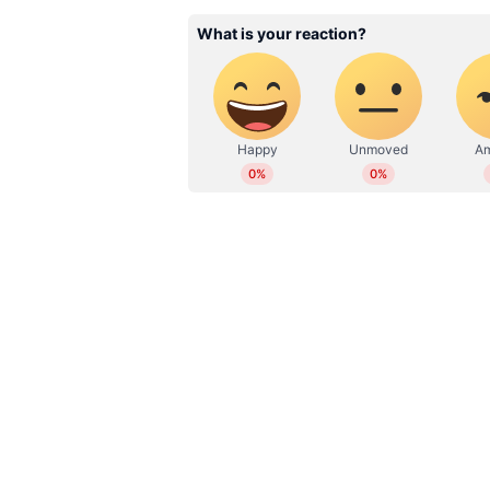
ST
17 വർഷമായി മാധ്യമപ്രവർത്
ഗസിനുകളിലും ജോലി ചെയ്തു
ചെയ്തു. ഇപ്പോൾ സീനിയർ സബ്