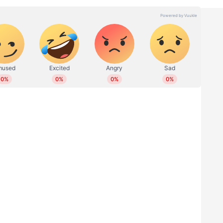
തനരം​ഗത്ത് ജോലി. വിവിധ ഓൺലൈൻ മീഡിയകളിലും മാ​
. 2018 ൽ ഏഷ്യാനെറ്റ് ന്യൂസ് ഓൺലൈനിൽ ജോയിൻ
 എ‍ഡിറ്റർ