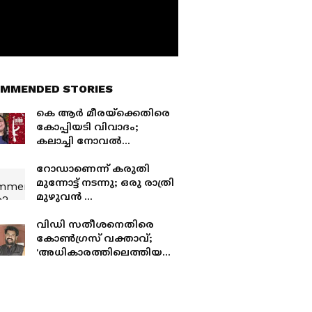
MMENDED STORIES
കെ ആർ മീരയ്‌ക്കെതിരെ
കോപ്പിയടി വിവാദം;
കലാച്ചി നോവൽ
വായിച്ചപ്പോൾ ഞെട്ടിയെന്ന്
ഹരിത സാവിത്രി,
​റോഡാണെന്ന് കരുതി
പ്രതികരിക്കാതെ മീര
മുന്നോട്ട് നടന്നു; ഒരു രാത്രി
മുഴുവൻ ​
ഗർഡറുകൾക്കിടയിൽ
കുടുങ്ങി വയോധികൻ,
വിഡി സതീശനെതിരെ
നാട്ടുകാരെത്തി
കോൺഗ്രസ് വക്താവ്;
രക്ഷപ്പെടുത്തി;
'അധികാരത്തിലെത്തിയതി
പരാതിയുമായി
നാൽ അതൊക്കെ
പ്രദേശവാസികൾ
മറക്കാൻ കഴിയുമോ?
തുഷാര്‍ സാമ്പത്തിക
കുറ്റവാളി'