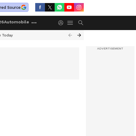
red Source
26
Automobile
e Today