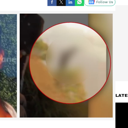
Follow Us
LATE