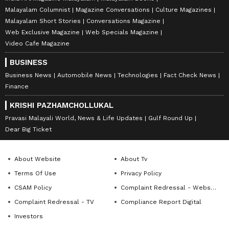
Malayalam Columnist
Magazine Conversations
Culture Magazines
Malayalam Short Stories
Conversations Magazine
Web Exclusive Magazine
Web Specials Magazine
Video Cafe Magazine
BUSINESS
Business News
Automobile News
Technologies
Fact Check News
Finance
KRISHI PAZHAMCHOLLUKAL
Pravasi Malayali World, News & Life Updates
Gulf Round Up
Dear Big Ticket
About Website
About Tv
Terms Of Use
Privacy Policy
CSAM Policy
Complaint Redressal - Website
Complaint Redressal - TV
Compliance Report Digital
Investors