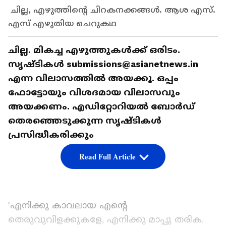
ചില്ല, എഴുത്തിന്റെ ചിറകനക്കങ്ങള്‍. ആശ എസ്.
എസ് എഴുതിയ ചെറുകഥ
ചില്ല. മികച്ച എഴുത്തുകള്‍ക്ക് ഒരിടം.
സൃഷ്ടികള്‍ submissions@asianetnews.in
എന്ന വിലാസത്തില്‍ അയക്കൂ. ഒപ്പം
ഫോട്ടോയും വിശദമായ വിലാസവും
അയക്കണം. എഡിറ്റോറിയല്‍ ബോര്‍ഡ്
തെരഞ്ഞെടുക്കുന്ന സൃഷ്ടികള്‍
പ്രസിദ്ധീകരിക്കും
Read Full Article
'എനിക്കു കാവലായ എന്റെ
തെരുവുവിളക്കുകളേ, എനിക്കു മാപ്പു തരിക.