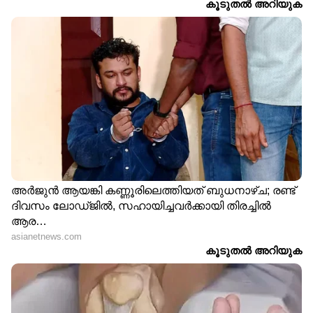
ദീദി, ആ തെരുവോരങ്ങളില്‍ ഉന്തുവണ്ടിയും
തള്ളി മസാല ചായ വില്‍ക്കും. മുഷിഞ്ഞ
സാരിത്തലപ്പു കൊണ്ട് എത്ര തുടച്ചാലും
അവരുടെ നെറ്റിത്തടത്തിലെ വിയര്‍പ്പുണങ്ങില്ല.
രാവിരുട്ടും വരെ വണ്ടിയുന്തി ദീദിയുടെ
കൈകള്‍ വിറകു കൊള്ളി പോലെ ശോഷിച്ചു
പോയിരുന്നു. അവരുടെ കൈകളില്‍ ചുവന്ന
തീനാളങ്ങള്‍ മുത്തിച്ചുവപ്പിച്ച കറുത്ത
പാടുകളുണ്ട്.
തണുപ്പേറ്റ് മരവിച്ചു പോയൊരു വൈകുന്നേരം
മദ്യശാലയില്‍ ഡേവിഡിന്റെ സീറ്റിനു മുന്നില്‍
ചെമ്പിച്ച മുടിയും തള്ളവിരലില്‍ മാത്രം കൂര്‍ത്ത്
നീണ്ട നഖവുമുള്ള ഒരു ചെറുപ്പക്കാരന്‍