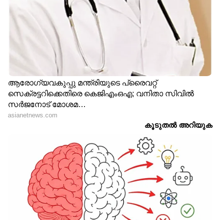
എന്റെ കവിതക്ക്
കുടംപുളിയിട്ടു വച്ച
നെയ്മീന്‍ കറിയുടെ സ്വാദാണെന്ന്
നല്ലപാതിയുടെ പ്രശംസ.
എന്റെ കവിത
നീതികേടിന്റെ വഴിയില്‍
വിപ്ലവത്തിന്റെ ശബ്ദമാകണമെന്ന്
സൗഹൃദത്തിന്റെ ആശംസ.
എന്റെ കവിത
ഒരിക്കലും മോചനം
കൊതിക്കാത്തൊരു