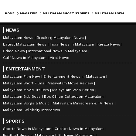
HOME
MAGAZINE
MALAYALAM SHORT STORIES
MALAYALAM POEMS: പ്രണയസങ്കീര്‍ത്തനങ്ങള്‍, സജ്ന മുസ്തഫ വെള്ളറക്കാട് എഴുതിയ മൂന്ന് കവിതകള്‍
NEWS
Malayalam News
Breaking Malayalam News
Latest Malayalam News
India News in Malayalam
Kerala News
Crime News
International News in Malayalam
Gulf News in Malayalam
Viral News
ENTERTAINMENT
Malayalam Film New
Entertainment News in Malayalam
Malayalam Short Films
Malayalam Movie Review
Malayalam Movie Trailers
Malayalam Web Series
Malayalam Bigg Boss
Box Office Collection Malayalam
Malayalam Songs & Music
Malayalam Miniscreen & TV News
Malayalam Celebrity Interviews
SPORTS
Sports News in Malayalam
Cricket News in Malayalam
Football News in Malayalam
ISL News Malayalam