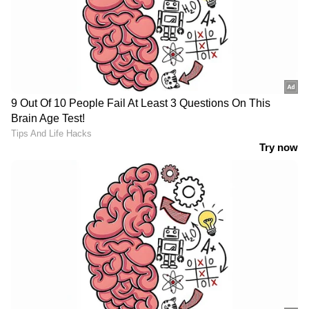
ഗ്രീഷ്മവും ഹേമന്തവുമായി
ഹൃദയമൊരു
കാലിത്തൊഴുത്തായി.
ദിവ്യപ്രേമത്തിന്റെ തിരുപ്പിറവിക്കായി
നോമ്പുനോറ്റു
കാത്തിരിക്കുന്നൊരുവളായി
ഞാന്‍ പരുവപ്പെട്ടു.
ഇടയ്ക്കിടെ മനസ്സ്.
മൗനത്തിന്റെ മുള്‍ക്കിരീടം ചൂടി
സ്‌നേഹനിരാസത്തിന്റെ
കുരിശു ചുമന്ന്