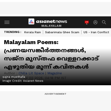
MALAYALAM
TRENDING :
Kerala Rain
Sabarimala Ghee Scam
US - Iran Conflict
Malayalam Poems:
പ്രണയസങ്കീര്‍ത്തനങ്ങള്‍,
സജ്ന മുസ്തഫ വെള്ളറക്കാട്
എഴുതിയ മൂന്ന് കവിതകള്‍
Author :
Chilla Lit Space
|
Magazine
sajna musthafa
Published :
Jul 02 2026, 04:18 PM IST
Image Credit:
Asianet News