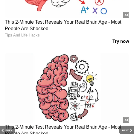
ഉന്മാദത്തിന്റെ തടവറയാണെന്ന്
കാതില്‍ കാമുകന്റെ കിന്നാരം.
എന്റെ കവിതകള്‍
പട്ടുപോയൊരു വിത്തിന്റെ ഉള്ളിലെ
തണല്‍ എന്ന സ്വപ്നം മാത്രമാണെന്ന്
വിമര്‍ശകരുടെ സ്‌നേഹശാസന.
എന്റെ കവിതകള്‍
കൂട്ടിലടച്ച പട്ടിയുടെ
കുര പോലെയാണെന്ന്
വായനക്കാരുടെ മുറുമുറുപ്പ്.
PREV
NEXT