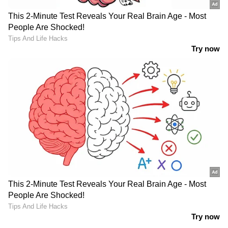
കാല്‍വരി കയറി.
പ്രേമമേ,
കവിതയുടെ വെള്ളിത്താലത്തില്‍
നിനക്കെന്റെ ആത്മബലി.
എന്റെ രക്തം നിനക്ക് വീഞ്ഞ്
എന്റെ മാംസം നിന്റെ ഓസ്തി
നിന്റെ വിശുദ്ധലേപനങ്ങളാല്‍
എന്റെ ഹൃദയത്തെ സ്‌നാനപ്പെടുത്തുക
നിന്റെ പ്രേമത്താല്‍
എന്നെ വിശുദ്ധയാക്കുക.