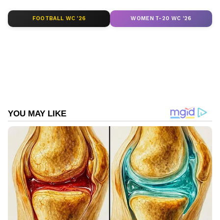
FOOTBALL WC '26
WOMEN T-20 WC '26
Related Articles
Malayalam Poem : ഉന്മാദിനി, ഡോ. ഗീതു
പൊറ്റെക്കാട്ട് എഴുതിയ കവിത
Malayalam Poem: പലായനത്തിന്റെ രണ്ട്
കവിതകള്‍
DOWNLOAD APP
RECOMMENDED STORIES