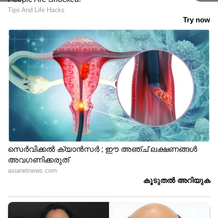
ശരിയാണ്,
എന്റെ കവിത
കരയുന്നവന്റെ കണ്ണീരൊപ്പുന്നില്ല
വിശക്കുന്നവന് അന്നമാകുന്നില്ല
നെറികെട്ടവന്ന് വഴികാട്ടുന്നില്ല .
എന്റെ കവിത
തൊണ്ടക്കുഴിയില്‍ നിന്ന്
പുറത്തുവരാനാകാത്തൊരു
വിങ്ങലിന്റെ നിസ്സഹായത.
വിഷാദത്തിന്റെ ചതുപ്പില്‍