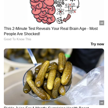
മറവി
ചില നേരത്തെങ്കിലും
മറവി എന്നു പറയുന്നത്
അതിമനോഹരമായ
ഒരു കള്ളമാണ്.
അത്രമേല്‍
പ്രിയമാര്‍ന്നൊരു
മുറിവിന്റെ
നോവും നീറ്റലുമാണ്.
ആറ്റിക്കുറുക്കിയെടുത്തൊരു