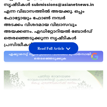
സൃഷ്ടികള്‍ submissions@asianetnews.in
എന്ന വിലാസത്തില്‍ അയക്കൂ. ഒപ്പം
ഫോട്ടോയും ഫോണ്‍ നമ്പര്‍
അടക്കം വിശദമായ വിലാസവും
അയക്കണം. എഡിറ്റോറിയല്‍ ബോര്‍ഡ്
തെരഞ്ഞെടുക്കുന്ന സൃഷ്ടികള്‍
പ്രസിദ്ധീകരിക്കും
Read Full Article
ഏഷ്യാനെറ്റ് ന്യൂസ് പ്രധാന വാർത്താ സ്രോതസായി
തെരഞ്ഞെടുക്കുക
LATEST VIDEOS