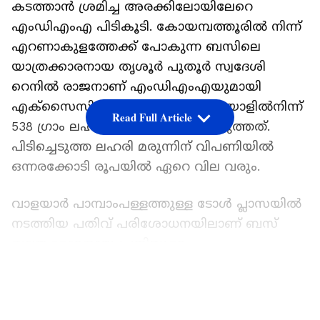
കടത്താന്‍ ശ്രമിച്ച അരക്കിലോയിലേറെ
എംഡിഎംഎ പിടികൂടി. കോയമ്പത്തൂരില്‍ നിന്ന്
എറണാകുളത്തേക്ക് പോകുന്ന ബസിലെ
യാത്രക്കാരനായ തൃശൂര്‍ പുതൂര്‍ സ്വദേശി
റെനില്‍ രാജനാണ് എംഡിഎംഎയുമായി
എക്‌സൈസിന്റെ പിടിയിലായത്. ഇയാളില്‍നിന്ന്
Read Full Article
538 ഗ്രാം ലഹരി മരുന്നാണ് കണ്ടെടുത്തത്.
പിടിച്ചെടുത്ത ലഹരി മരുന്നിന് വിപണിയില്‍
ഒന്നരക്കോടി രൂപയില്‍ ഏറെ വില വരും.
വാളയാര്‍ പാമ്പാംപള്ളത്തുള്ള ടോള്‍ പ്ലാസയില്‍
നടത്തിയ പതിവ് പരിശോധനയിലാണ് ബസ്
യാത്രക്കാരനായ പ്രതിയുടെ
കൈവശമുണ്ടായിരുന്ന ബാഗില്‍ നിന്ന്
LATEST VIDEOS
എംഡിഎംഎ കണ്ടെടുത്തത്. സംസ്ഥാനത്തെ
കോളജുകളില്‍ ഉള്‍പ്പെടെ യുവാക്കള്‍ക്ക്