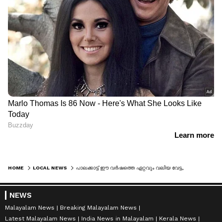
HOME
LOCAL NEWS
പാലക്കാട്ട് ഈ വര്‍ഷത്തെ ഏറ്റവും വലിയ വേട്ട, കെഎസ്ആര്‍ടിസി ബസില്‍ കടത്താന്‍ ശ്രമിച്ച ഒന്നര കോടിയിലധികം വിലവരുന്ന 500 ഗ്രാം എംഡിഎംഎ പിടികൂടി
NEWS
Malayalam News
Breaking Malayalam News
Latest Malayalam News
India News in Malayalam
Kerala News