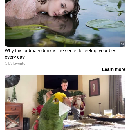
റിപ്പോർട്ടിംഗും — എല്ലാം ഒരൊറ്റ സ്ഥലത്ത്.
ഏത് സമയത്തും, എവിടെയും
വിശ്വസനീയമായ വാർത്തകൾ ലഭിക്കാൻ
Asianet News Malayalam
Related Articles
9 ലഹരി മരുന്ന് കേസുകളിൽ പ്രതിയായി,
വീണ്ടും ലഹരി കച്ചവടം; തലസ്ഥാനത്ത്
യുവാവിനെ കരുതൽ തടങ്കലിലാക്കി
10 വയസ്സുകാരനെ ലഹരി നൽകി
പീഡിപ്പിച്ചു; നടുക്കുന്ന സംഭവം
തിരുവനന്തപുരം പൂന്തുറയിൽ