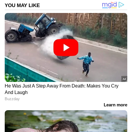
സര്‍ക്കിള്‍ ഇന്‍സ്‌പെക്ടര്‍ അജയകുമാറിന്റെ
നേതൃത്വത്തില്‍ നടന്ന പരിശോധനയില്‍ സിവില്‍
എക്‌സൈസ് ഓഫീസര്‍മാരായ രജിത്, തൗഫീഖ്,
ഹരികൃഷ്ണന്‍, സുബിന്‍ രാജ്, അനീഷ്
എന്നിവരും പങ്കെടുത്തു.
DOWNLOAD APP
കേരളത്തിലെ എല്ലാ
Local News
അറിയാൻ
എപ്പോഴും ഏഷ്യാനെറ്റ് ന്യൂസ് വാർത്തകൾ.
Malayalam News
അപ്‌ഡേറ്റുകളും
ആഴത്തിലുള്ള വിശകലനവും സമഗ്രമായ