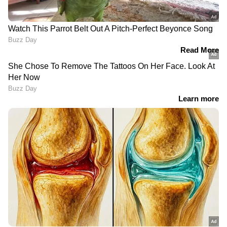
RECOMMENDED STORIES
ശനിയാഴ്ച വരെ എംസി
54 പേ‍ർക്കുള്ള ബസിൽ 160
റോഡിലൂടെ യാത്ര
പേർ, കുറ്റ്യാടി ചുരത്തിൽ
ചെയ്യുന്നവരുടെ പ്രത്യേക
'പ്രിയദ‍ർശിനി'യുടെ എയർ
ശ്രദ്ധയ്ക്ക്; കാലടി
പൈപ്പും ജോയിന്റും പൊട്ടി,
ശ്രീശങ്കരപാലത്തിൽ
എട്ടാം വളവിൽ ഇടിച്ച്
ഗതാഗത നിരോധനം,
നിർത്തി കെഎസ്ർടിസി
രാത്രികാല നിയന്ത്രണം
ഡ്രൈവർ