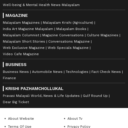
Well-being & Mental Health News Malayalam
MAGAZINE
Malayalam Magazines
Malayalam Krishi (Agriculture)
India Art Magazine Malayalam
Malayalam Books
Malayalam Columnist
Magazine Conversations
Culture Magazines
Malayalam Short Stories
Conversations Magazine
Web Exclusive Magazine
Web Specials Magazine
Video Cafe Magazine
BUSINESS
Business News
Automobile News
Technologies
Fact Check News
Finance
KRISHI PAZHAMCHOLLUKAL
Pravasi Malayali World, News & Life Updates
Gulf Round Up
Dear Big Ticket
About Website
About Tv
Terms Of Use
Privacy Policy