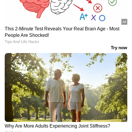
LATEST VIDEOS
ഇന്ത്യയിലെയും ലോകമെമ്പാടുമുള്ള എല്ലാ
India News
അറിയാൻ എപ്പോഴും ഏഷ്യാനെറ്റ്
ന്യൂസ് വാർത്തകൾ.
Malayalam News
തത്സമയ അപ്‌ഡേറ്റുകളും ആഴത്തിലുള്ള
വിശകലനവും സമഗ്രമായ റിപ്പോർട്ടിംഗും —
എല്ലാം ഒരൊറ്റ സ്ഥലത്ത്. ഏത് സമയത്തും,