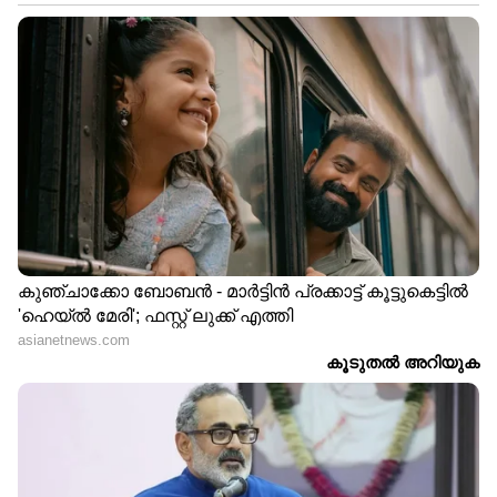
രാഹുൽ ഗാന്ധി
LATEST VIDEOS
ജലനിരപ്പ് കുറഞ്ഞെങ്കിലും ദുരിതം
ഒഴിയാതെ കുട്ടനാട്ടുകാര്‍; വെള്ളം
ഇറങ്ങാൻ ഇനിയും സമയമെടുക്കും
News@1PM | ഒരുമണി വാർത്ത