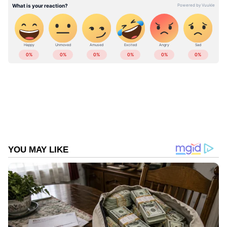
അതിനിടെയാണ് മഹാരാഷ്ട്രയിലെ യവത്മൽ
സ്വദേശിയായ വയോധികൻ, തന്‍റെ മകൾ
പണവും സ്കൂട്ടറുമായി ഒളിച്ചോടിയെന്ന്
പൊലീസിൽ പരാതി നൽകുന്നത്. അദ്ദേഹത്തെ
ബീഡ് പൊലീസ് സ്റ്റേഷനിലേക്ക് വിളിപ്പിച്ചു.
ബസിൽ ഉപേക്ഷിച്ച നിലയിൽ കണ്ടെത്തിയ
പിഞ്ചുകുട്ടികളുടെ മുത്തശ്ശനായിരുന്നു ഈ
വയോധികൻ. പണ്ടാർപൂർ - സംഭാജി നഗർ
റൂട്ടിലോടുന്ന ബസിലാണ് സ്ത്രീ തന്‍റെ രണ്ട്
മക്കളെ ഇരുത്തിയത്. തുടർന്ന് അച്ഛന്‍റെ
സ്കൂട്ടറെടുത്ത് ഇവർ കാമുകനൊപ്പം
കടന്നുകളയുകയായിരുന്നു. കുട്ടികൾ
കരയുന്നത് കണ്ടാണ് കണ്ടക്ടർ ശ്രദ്ധിച്ചത്.
തുടർന്ന് നടത്തിയ പരിശോധനയിൽ കുട്ടിയുടെ
പോക്കറ്റിൽ നിന്നും കുറിപ്പ് കണ്ടെത്തി. അദ്ദേഹം
ഉടൻ തന്നെ പൊലീസിനെ വിവരമറിയിച്ചു.