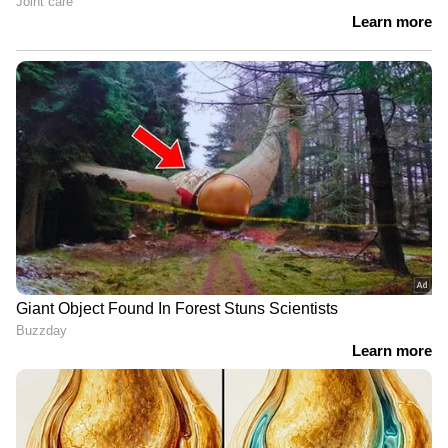
എവിടെയും വിശ്വസനീയമായ വാർത്തകൾ
ലഭിക്കാൻ
Asianet News Malayalam
ABOUT THE AUTHOR
Web Desk
WD
മഹാരാഷ്ട്ര
Follow Us