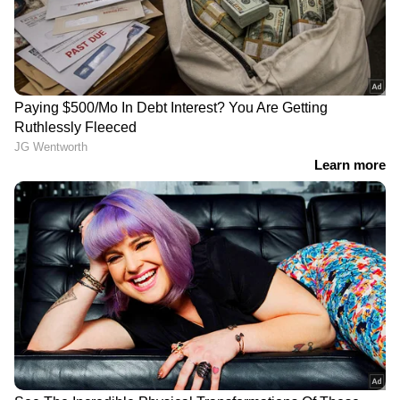
പൊലീസ് വിളിച്ചതോടെ സ്റ്റേഷനിൽ എത്തിയ
മുത്തശ്ശന്റെ പെരുമാറ്റം പൊലീസുകാരെ
ഞെട്ടിക്കുന്നതായിരുന്നു. അമ്മ
ഉപേക്ഷിച്ചുപോയ കുട്ടികളെ
ആശ്വസിപ്പിക്കാനോ അവരെ കൂടെക്കൂട്ടാനോ
അയാൾ തയ്യാറായില്ല. പേരക്കുട്ടികളെക്കാൾ
കൂടുതൽ തന്റെ നഷ്ടപ്പെട്ടുപോയ
സ്കൂട്ടറിനെക്കുറിച്ചായിരുന്നു ആ വൃദ്ധന്
ആശങ്ക. ഒടുവിൽ കുട്ടികളെ ഏറ്റെടുക്കാൻ
അയാൾ വിസമ്മതിച്ചതോടെ പൊലീസ് തന്നെ
കാര്യങ്ങൾ ഏറ്റെടുത്തു. കുട്ടികളുടെ
സംരക്ഷണം പൊലീസ് ഉറപ്പാക്കി. ബീഡ്
ചൈൽഡ് വെൽഫെയർ കമ്മിറ്റിയുടെയും ജില്ലാ
ഭരണകൂടത്തിന്റെയും സഹായത്തോടെ
കുട്ടികളെ സുരക്ഷിതമായി കെയർ