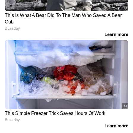
പോക്സോ കേസ്: അജി
ഹീറ്റ് ഐലൻഡായി ബന്ദ,
കൃഷ്ണന് മുൻകൂർ ജാമ്യം
ചൂട് 48 ഡിഗ്രി സെൽഷ്യസ്
അനുവദിച്ച് ദില്ലി സാകേത്
കടന്നു, ജനജീവിതം
കോടതി, ജാമ്യം
പൂർണ്ണമായും സ്തംഭിച്ച
നിബന്ധനകളോടെ
നിലയിൽ, രാവിലെ 10
കഴിഞ്ഞാൽ
പുറത്തിറങ്ങാനാവില്ല
'തലയ്ക്ക് മുകളിൽ
350 കിലോമീറ്റർ വേഗത!
സാമ്പത്തിക
കുതിച്ചു പായാൻ
പ്രതിസന്ധിയുടെ
ഇന്ത്യയുടെ അടുത്ത
കാർമേഘങ്ങൾ,
ബുള്ളറ്റ് ട്രെയിൻ;
പ്രധാനമന്ത്രി ഇറ്റലിയിൽ
ഡിസൈൻ പ്രവൃത്തികൾ
മിഠായി വിതരണം ചെയ്യുന്ന
അടുത്ത 6 മാസത്തിനകം
തിരക്കിൽ; വിമർശിച്ച്
തുടങ്ങും