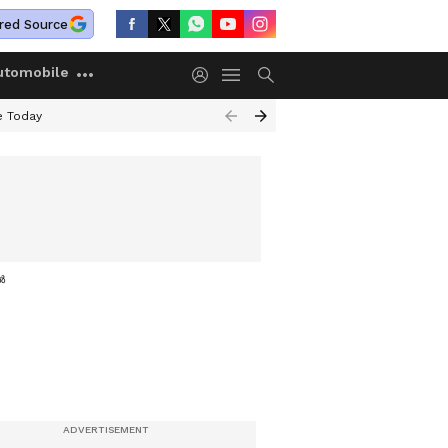
red Source
utomobile
e Today
ൽ ശിക്ഷ