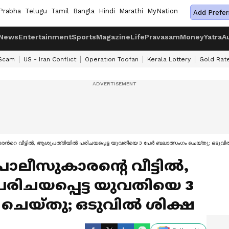
Prabha
Telugu
Tamil
Bangla
Hindi
Marathi
MyNation
Add Prefer
News
Entertainment
Sports
Magazine
Life
Pravasam
Money
Yatra
A
 Scam
US - Iran Conflict
Operation Toofan
Kerala Lottery
Gold Rat
ന്‍റെ വീട്ടിൽ, ആശുപത്രിയിൽ പരിചയപ്പെട്ട യുവതിയെ 3 പേർ ബലാത്സംഗം ചെയ്തു; ഒടുവി
ൊലീസുകാരന്‍റെ വീട്ടിൽ,
ിചയപ്പെട്ട യുവതിയെ 3
ചെയ്തു; ഒടുവിൽ ശിക്ഷ