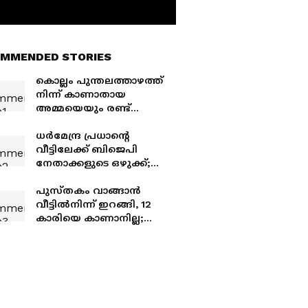
MMENDED STORIES
കൊല്ലം പുന്തലത്താഴത്ത്
നിന്ന് കാണാതായ
അമ്മയെയും രണ്ട്
മക്കളെയും കണ്ടെത്തി
ധർമേന്ദ്ര പ്രധാന്റെ
വീട്ടിലേക്ക് ബിജെപി
നേതാക്കളുടെ ഒഴുക്ക്;
അമിത് ഷാ, ദേശീയ
അധ്യക്ഷൻ നിതിൻ നവീൻ
പുസ്തകം വാങ്ങാൻ
എന്നിവർ സന്ദർശിച്ചു
വീട്ടിൽനിന്ന് ഇറങ്ങി, 12
കാരിയെ കാണാനില്ല;
ആലുവ സ്വദേശിയായ
കുട്ടിക്കായി തെരച്ചിൽ