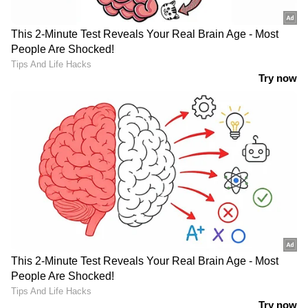
യുഎസിൽ ഉയരുന്ന രാഷ്ട്രീയ
കൊലപാതകങ്ങൾ
വധശ്രമത്തിന് അലനെ പ്രേരിപ്പിച്ചതെന്ത് എന്നത്
വ്യക്തമല്ല. കൂടി വരുന്ന രാഷ്ട്രീയ ഭിന്നതകൾ
കാരണമായി പറയുന്നുണ്ട്. ചാർലി കെർക്കിന്‍റെ
കൊലപാതകം അതിന്‍റെ വ്യക്തമായ
സൂചനയായിരുന്നു. നാൻസി പെലോസിയുടെ
ഭർത്താവിന് വെടിയേറ്റത്, മിനസോട്ട പ്രതിനിധി
മെലിസ ഹോർട്ട്മാനും ഭർത്താവും വെടിയേറ്റ്