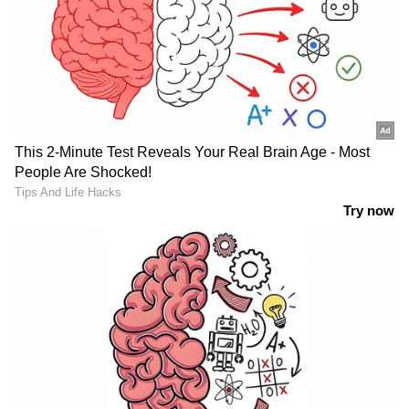
വെടിയൊച്ച കേട്ടപ്പോൾ തന്നെ
പ്രസിഡന്‍റിനെയും വൈസ്പ്രസിഡന്‍റിനെയും
അവിടെ നിന്ന് മാറ്റി സുരക്ഷാ ഉദ്യോഗസ്ഥർ.
ട്രംപ് ഇടക്ക് വീഴാൻ പോകുന്നതും
കാണാമായിരുന്നു. ഉദ്യോഗസ്ഥരുടെ
കാര്യക്ഷമതയെ പുകഴ്ത്തി ആദ്യമായി ട്രംപ്.
ചാൾസിന്‍റെ സന്ദർശനത്തിന് തൊട്ടുമുമ്പാണിത്
നടന്നത്. അത് വലിയൊരു ആശങ്കയായി,
സംശയവും.