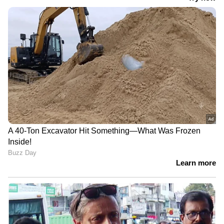
മരിച്ചിട്ട് അധികനാളായിട്ടില്ല.
ആർക്കും ഒന്നും അറിയില്ല
കോൾ അലൻ അധ്യാപകനയിരുന്നു.
കാലിഫോർണിയ Iഇൻസ്റ്റിറ്റ്യൂട്ട് ഓഫ്
ടെക്നോളജിയിൽ പഠനം, കമലാ ഹാരിസിന്‍റെ
തെരഞ്ഞെടുപ്പ് ഫണ്ടിലേക്ക് 25 ഡോളർ
നൽകിയിട്ടുണ്ട്. ആക്രമണശ്രമത്തിന്
തൊട്ടുമുമ്പ് കുടുംബത്തിന് ഇമെയിലയച്ചു.
എല്ലാവരേയും ലക്ഷ്യംവയ്ക്കുമെന്ന്
വ്യക്തമാക്കുന്ന ഇമെയിൽ. ലോസ്
ആഞ്ചലസിലെ താമസക്കാരനാണ്. ടോറൻസ്
എന്ന് പേര്. സമാധാനപരമായ ജീവിതവും
അന്തരീക്ഷവും. അയൽക്കാർ ഞെട്ടിയത്
അലന്‍റെ ചിത്രം കണ്ടിട്ടാണ്. തൊട്ടടുത്ത്
താമസിച്ചിരുന്നയാൾ ഇങ്ങനെയാരാളോ