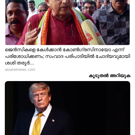
എന്നായി അയൽക്കാർ. അയാളെപ്പറ്റി പക്ഷേ,
അധികമൊന്നും അറിയില്ലായിരുന്നു. ആരോടും
സംസാരിക്കില്ലന്ന് പറഞ്ഞു ഒരാൾ. പക്ഷേ,
പഠനത്തിൽ കുട്ടികളെ സഹായിക്കുമായിരുന്നു.
എന്തായാലും പ്രസിഡന്‍റിന്‍റെ സുരക്ഷ
പുനപരിശോധിക്കാൻ തീരുമാനിച്ചു വൈറ്റ്
ഹൗസ്.