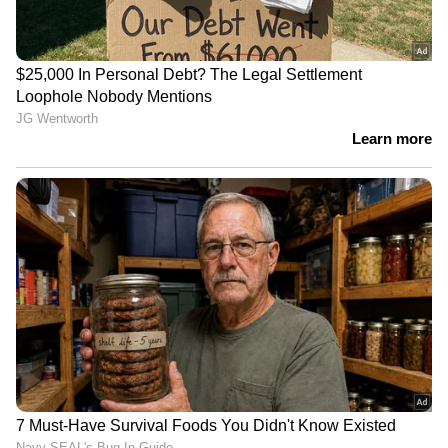
അംഗീകൃത ജ്വല്ലറികളെ സ്വര്‍ണ്ണം
സ്വീകരിക്കാനും പരിശുദ്ധി
പരിശോധിക്കാനുമുള്ള കേന്ദ്രങ്ങളാക്കി മാറ്റണം.
ആഭരണങ്ങള്‍ ഉരുക്കാതെ തന്നെ ഡിജിറ്റല്‍
സര്‍ട്ടിഫിക്കറ്റ് നല്‍കുകയും പലിശ
ലഭ്യമാക്കുകയും ചെയ്യുന്ന രീതി
കൊണ്ടുവരണം. ഒരു നിശ്ചിത
സമയപരിധിക്കുള്ളില്‍ വെളിപ്പെടുത്തുന്ന
സ്വര്‍ണ്ണത്തെ ആദായനികുതി പരിശോധനയില്‍
നിന്ന് ഇളവ് നല്‍കണം എന്നിവയാണ് പ്രധാന
നിർദേശങ്ങൾ.
ഇന്ത്യക്കാരുടെ കൈവശമുള്ള സ്വര്‍ണ്ണത്തിന്റെ
അഞ്ച് ശതമാനമെങ്കിലും ഇത്തരത്തില്‍
നിക്ഷേപമായി മാറ്റാന്‍ സാധിച്ചാല്‍ അത്