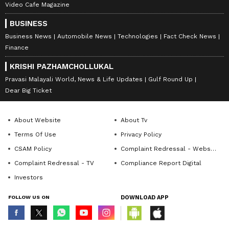
Video Cafe Magazine
BUSINESS
Business News
Automobile News
Technologies
Fact Check News
Finance
KRISHI PAZHAMCHOLLUKAL
Pravasi Malayali World, News & Life Updates
Gulf Round Up
Dear Big Ticket
About Website
About Tv
Terms Of Use
Privacy Policy
CSAM Policy
Complaint Redressal - Website
Complaint Redressal - TV
Compliance Report Digital
Investors
FOLLOW US ON
DOWNLOAD APP