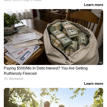
രാജ്യത്തെ സാമ്പത്തിക രംഗത്ത് വലിയ വിപ്ലവം
സൃഷ്ടിക്കും. ഏകദേശം രണ്ട് വര്‍ഷത്തേക്ക്
സ്വര്‍ണ്ണ ഇറക്കുമതി പൂര്‍ണ്ണമായും നിര്‍ത്താന്‍
സാധിച്ചേക്കും. ഇറക്കുമതി കുറയുന്നതോടെ
ഡോളറിനെതിരെ രൂപയുടെ മൂല്യം ശക്തിപ്പെടും.
വീടുകളില്‍ വെറുതെ കിടക്കുന്ന സ്വര്‍ണം
രാജ്യത്തിന്റെ വികസനത്തിന് ഉതകുന്ന
മൂലധനമായി മാറും. പദ്ധതി
പ്രായോഗികമായാല്‍ സ്വര്‍ണ്ണ വിപണിയെ
തളര്‍ത്താതെ തന്നെ രാജ്യത്തിന്റെ സാമ്പത്തിക
ഭദ്രത ഉറപ്പാക്കാന്‍ കഴിയുമെന്നാണ് വിദഗ്ദ്ധര്‍
പറയുന്നത്.