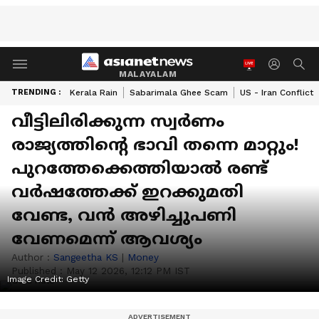
MALAYALAM
TRENDING :
Kerala Rain
Sabarimala Ghee Scam
US - Iran Conflict
വീട്ടിലിരിക്കുന്ന സ്വർണം
രാജ്യത്തിന്റെ ഭാവി തന്നെ മാറ്റും!
പുറത്തേക്കെത്തിയാൽ രണ്ട്
വര്‍ഷത്തേക്ക് ഇറക്കുമതി
വേണ്ട, വന്‍ അഴിച്ചുപണി
വേണമെന്ന് ആവശ്യം
Author :
Sangeetha KS
|
Money
Published :
May 12 2026, 12:12 PM IST
Image Credit:
Getty