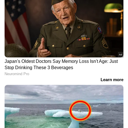
യുപിഐ സേവനങ്ങൾ
ആശ്വാസമാകുമോ
ഉപഭോക്താക്കൾക്ക്
പ്രഖ്യാപനം; റിസര്‍വ് ബാങ്ക്
സൗജന്യമായി
പണനയ സമിതി യോഗം
ലഭിക്കുമെന്ന് പെയ്മെന്റ്
ഇന്ന് മുതല്‍, റിപ്പോ നിരക്ക്
Related Articles
കൗൺസിൽ ഓഫ് ഇന്ത്യ
മാറിയേക്കില്ലെന്ന് സൂചന
ജീവിതകാലം കുടുംബത്തോടൊപ്പം
കഷ്ടപ്പാടില്ലാതെ കൂടാം, ഈ റൂൾ
അറിഞ്ഞാൽ മതി; ലളിതമായ സൂത്രം
പാസ്പോർട്ട് കരുത്തിൽ ഇന്ത്യ പിന്നിലേക്ക്;
പുതിയ പട്ടിക പുറത്ത്, വിസയില്ലാതെ
യാത്ര ചെയ്യാനാകുക 56 രാജ്യങ്ങളിലേക്ക്