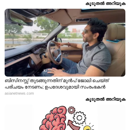
തായ്‌ലൻഡിലായിരുന്നു തുടക്കം കുറിച്ചിരുന്നത്.
ഓങ്-ബാക്ക് 2, ബാഹുബലി-2: കൺക്ലൂഷൻ,
ജവാൻ, ബാഗി 2, പൊന്നിയൻ സെൽവൻ പാർട്ട്
1 തുടങ്ങിയ ശ്രദ്ധേയ സിനിമകൾക്ക് ആക്ഷൻ
ഒരുക്കിയ ലോക പ്രശസ്തനായ സ്റ്റണ്ട്
കോറിയോഗ്രഫർ കെച്ച കെംബഡികെ ആണ്
ചിത്രത്തിൽ ആക്ഷനൊരുക്കുന്നത്. സിനിമയുടെ
രചന നിർവ്വഹിച്ചിരിക്കുന്നത് പോൾ ജോർജ്,
ജോബി വർഗ്ഗീസ്, ജെറോ ജേക്കബ്
എന്നിവരാണ്. സംഭാഷണം ഒരുക്കുന്നത് ബിഗ്
ബി, ചാപ്പ കുരിശ്, മുന്നറിയിപ്പ്, ചാർലി തുടങ്ങിയ
സിനിമകളിലൂടെ ശ്രദ്ധേയനായ എഴുത്തുകാരൻ
ഉണ്ണി ആറാണ്. എഡിറ്റിംഗ് നിർവ്വഹിക്കുന്നത്
മലയാളത്തിലെ ശ്രദ്ധേയനായ എഡിറ്റർ ഷമീർ
മുഹമ്മദ് ആണ്. വേറിട്ട ഗാനങ്ങളൊരുക്കി
ചുരുങ്ങിയ കാലം കൊണ്ട് സംഗീത ലോകത്ത്