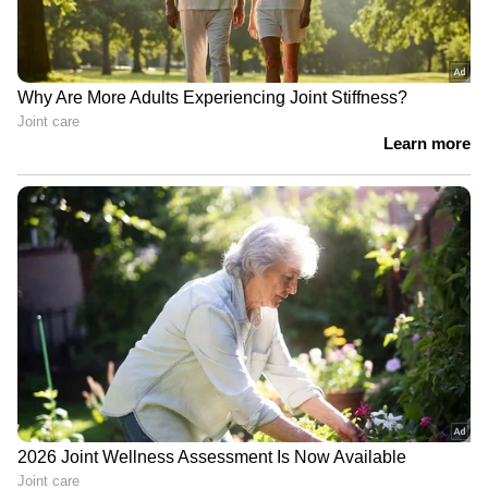
കന്നഡയിലെ ശ്രദ്ധേയ സംഗീത സംവിധായകൻ
അജനീഷ് ലോക്നാഥും കാട്ടാളനിൽ
സംഗീതമൊരുക്കുന്നുണ്ട്. ടി സീരീസാണ്
സിനിമയുടെ മ്യൂസിക് റൈറ്റ്സ്
സ്വന്തമാക്കിയിരിക്കുന്നത്. ഷിമാരൂ ആണ്
ഡിജിറ്റൽ ആൻഡ് സാറ്റലൈറ്റ് ഡിസിട്രിബ്യൂട്ടർ
പാർട്നർ. 'കെ.ജി.എഫ്', 'കാന്താര' തുടങ്ങിയ
ബ്രഹ്മാണ്ഡ ചിത്രങ്ങളുടെ നിർമ്മാതാക്കളായ
ഹോംബാലെ ഫിലിംസാണ് ചിത്രത്തിന്‍റെ
കർണാടകയിലെ തിയേറ്റർ വിതരണാവകാശം
റെക്കോർഡ് തുകയ്ക്ക്
സ്വന്തമാക്കിയിരിക്കുന്നത്. ഫിലിം
ഡിസ്ട്രിബ്യൂഷൻ രംഗത്തെ അതികായരായ
ഫാർസ് ഫിലിംസാണ് 'കാട്ടാളൻ' സിനിമയുടെ
ഓവർസീസ് ഡിസ്ട്രിബ്യൂഷൻ വിതരണാവകാശം
സ്വന്തമാക്കിയിരിക്കുന്നത്.