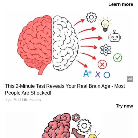
നവാഗതനായ പോൾ ജോർജ്ജ് സംവിധാനം
നിർവ്വഹിക്കുന്ന ചിത്രം പ്രേക്ഷകരെ
ഞെട്ടിപ്പിക്കുമെന്ന് അടിവരയിടുന്നതായിരുന്നു
കാട്ടാളൻ ഫസ്റ്റ് ലുക്ക്. അതിന് പിന്നാലെ
സിനിമയുടെ ഓരോ അപ്‍ഡേറ്റും ഏവരും
ഏറ്റെടുത്തിരുന്നു. ആനയുമായുള്ള സംഘട്ടന
രംഗങ്ങള്‍ വിഎഫ്എക്സ് ആയല്ല
ചിത്രീകരിച്ചിരിക്കുന്നതെന്നും യഥാർത്ഥ
ആനയെ തന്നെ ഉപയോഗിച്ചാണ്
ഒരുക്കിയിരിക്കുന്നത് എന്നും ഇതിനകം
സിനിമയുടെ അണിയറപ്രവർത്തകർ
അറിയിച്ചിട്ടുണ്ട്.