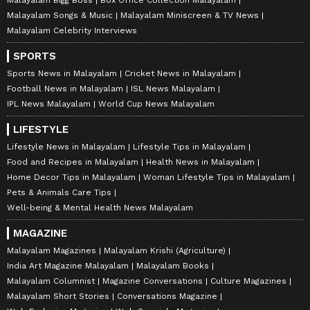
Malayalam Bigg Boss
Box Office Collection Malayalam
Malayalam Songs & Music
Malayalam Miniscreen & TV News
Malayalam Celebrity Interviews
SPORTS
Sports News in Malayalam
Cricket News in Malayalam
Football News in Malayalam
ISL News Malayalam
IPL News Malayalam
World Cup News Malayalam
LIFESTYLE
Lifestyle News in Malayalam
Lifestyle Tips in Malayalam
Food and Recipes in Malayalam
Health News in Malayalam
Home Decor Tips in Malayalam
Woman Lifestyle Tips in Malayalam
Pets & Animals Care Tips
Well-being & Mental Health News Malayalam
MAGAZINE
Malayalam Magazines
Malayalam Krishi (Agriculture)
India Art Magazine Malayalam
Malayalam Books
Malayalam Columnist
Magazine Conversations
Culture Magazines
Malayalam Short Stories
Conversations Magazine