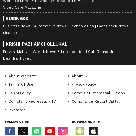
Web Exclusive Magazine
Web Specials Magazine
Video Cafe Magazine
BUSINESS
Business News
Automobile News
Technologies
Fact Check News
Finance
KRISHI PAZHAMCHOLLUKAL
Pravasi Malayali World, News & Life Updates
Gulf Round Up
Dear Big Ticket
About Website
About Tv
Terms Of Use
Privacy Policy
CSAM Policy
Complaint Redressal - Website
Complaint Redressal - TV
Compliance Report Digital
Investors
FOLLOW US ON
DOWNLOAD APP