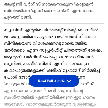
ആന്‍റണി വർഗീസ് നായകനാകുന്ന 'കാട്ടാളൻ'
സിനിമയിലെ 'ബ്ലഡ് ഓൺ ടസ്ക്' എന്ന ഗാനം
പുറത്തിറങ്ങി.
ക്യൂബ്സ് എൻ്റർടെയ്ൻമെന്‍റ്സിന്‍റെ ബാനറിൽ
മലയാളത്തിലെ ഏറ്റവും വയലൻസ് നിറഞ്ഞ
സിനിമയെന്ന വിശേഷണവുമായെത്തിയ
'മാർക്കോ' എന്ന സൂപ്പർഹിറ്റ് ചിത്രത്തിന് ശേഷം
ആൻ്റണി വർഗീസ് പെപ്പെ, ദുഷാര വിജയൻ,
സുനിൽ, കബീർ സിംഗ് എന്നിവരെ കേന്ദ്ര
കഥാപാത്രങ്ങളാക്കി ഷരീഫ് മുഹമ്മദ് നിർമ്മിച്ച്
പോൾ ജോർജ്ജ് സംവിധാനം ചെയ്യുന്ന
Read Full Article
'കാട്ടാളൻ' സിനിമയിലെ 'ബ്ലഡ് ഓൺ ടസ്ക്'
എന്ന ഗാനം പുറത്ത്. രവി ബസ്രൂറിന്‍റെ
സംഗീതത്തിൽ എത്തിയിരിക്കുന്ന ഈ ഗാനം
ആവേശം വാനോളമുയർത്തുന്ന ദൃശ്യങ്ങളും