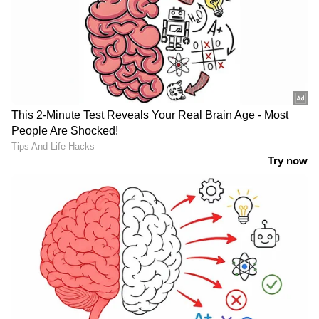
വമ്പൻ സാങ്കേതിക മികവോടെയും വൻ
ബഡ്ജറ്റോടെയും എത്തുന്ന ചിത്രം
മലയാളത്തിലെ തന്നെ മികച്ചൊരു ദൃശ്യ
വിസ്മയം തന്നെ ആകുമെന്നാണ് ഏവരും
പ്രതീക്ഷിക്കുന്നത്. ആൻ്റണി വർഗ്ഗീസ് പെപ്പെ
നായകനായെത്തുന്ന ചിത്രത്തിൽ
മലയാളത്തിൽ നിന്നുള്ളവരും പാൻ ഇന്ത്യൻ
താരങ്ങളും അടക്കം വലിയൊരു താരനിരയാണ്
ചിത്രത്തിൽ ഒരുമിക്കുന്നത്. പാൻ ഇന്ത്യൻ
താരങ്ങളായ സുനിൽ, കബീർ ദുഹാൻ സിങ്
എന്നിവരും ജഗദീഷ്, സിദ്ധിഖ്, ആൻസൺ
പോള്‍, രാജ് തിരൺദാസു, ഷോൺ ജോയ്
തുടങ്ങിയ ശ്രദ്ധേയ താരങ്ങളും റാപ്പർ ബേബി
ജീൻ, ഹനാൻ ഷാ, കിൽ താരം പാർത്ഥ് തീവാരി,
'ലോക' ഫെയിം ഷിബിൻ എസ്. രാഘവ്,
ഹിപ്സ്റ്റർ‍ പ്രണവ് രാജ്, കോൾ മീ വെനം തുടങ്ങി