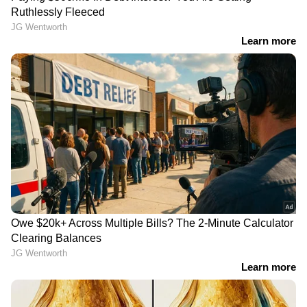
'ഇനി വരുമോ'; 'ദൃശ്യം 3'
'എന്റെ പ്രചോദനം, 60
ന്‍റെ മൂഡ് സെറ്റ് ചെയ്ത്
വയസായി ഇനി അധികം
ആദ്യ ഗാനം എത്തി
സമയമില്ലെന്ന് മമ്മി
പറയും'; അമ്മയെ കുറിച്ച്
റിമി ടോമി