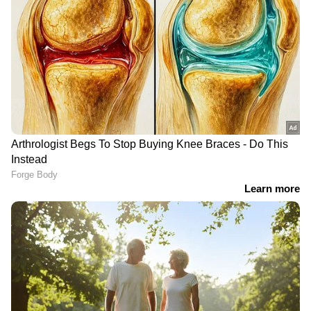
LATEST VIDEOS
‘ഏയ് ഓട്ടോ’; ഔദ്യോഗിക വാഹനം
ആനവേട്ടയുടെയും പകയുടെയും
എത്തിയില്ല; സുരേഷ് ഗോപി വീണ്ടും
പോരാട്ടത്തിന്‍റേയും കഥ പറയുന്ന ഒരു ഹൈ-
ഓട്ടോയിൽ
വോൾട്ടേജ് ആക്ഷൻ ത്രില്ലറാണ് കാട്ടാളൻ
എന്നാണ് ലഭിക്കുന്ന സൂചന. 'കാട്ടാളൻ'
ചോദ്യപ്പേപ്പർ ചോർച്ചയ്‌ക്കെതിരെ
സിനിമയ്ക്കായി ബ്രഹ്മാണ്ഡ ചിത്രങ്ങളുടെ
രാഹുൽ ഗാന്ധി; ഇന്ന് പ്രയാഗ്‌
സംഗീത സംവിധായകൻ രവി ബസ്രൂർ
രാജിൽ വിദ്യാർത്ഥികളുമായി
'മാർക്കോ'യ്ക്ക് ശേഷമാണ് വീണ്ടും
സംവാദം
സഹകരിക്കുന്നത്. 'കെജിഎഫ്' ഉൾപ്പെടെയുള്ള
പാൻ-ഇന്ത്യൻ സിനിമകളിൽ തൻ്റെ പവർഫുൾ
ബാക്ക്ഗ്രൗണ്ട് സ്കോറുകൾ കൊണ്ട് തരംഗം
സൃഷ്ടിച്ച രവി ബസ്രൂർ 'കാട്ടാളനി'ലും
അത്ഭുതങ്ങൾ പ്രവർത്തിക്കുമെന്ന
സൂചനയാണ് കാടിൻ്റെ വന്യമായ
ഈണവുമായുള്ള മ്യൂസിക് നൽകിയിരിക്കുന്നത്.