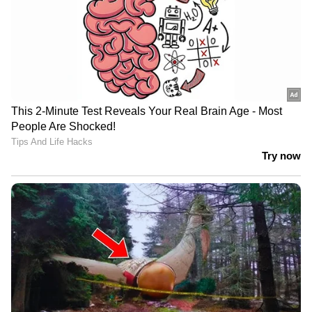
ശ്രദ്ധേയനായ നിഹാൽ സാദിഖ് 'കാട്ടാളന് '
വേണ്ടി ഒരു ഇലക്ട്രിഫൈയിങ് പ്രൊമോ ഗാനം
ഒരുക്കുന്നുമുണ്ട്. ഐഡന്‍റ് ലാബ്സ് ആണ്
ടൈറ്റിൽ ഗ്രാഫിക്സ്. അഡീഷണൽ സോങ്ങ്:
ബി. അജനീഷ് ലോക്‌നാഥ്, ഡിഒപി: രെണദേവ്,
അഡീഷണൽ ഡിഒപി: ചന്ദ്രു സെൽവരാജ്,
സുദീപ് എളമൺ, ഓഡിയോഗ്രഫി: എം.ആർ
രാജാകൃഷ്ണൻ, പ്രൊഡക്ഷൻ ഡിസൈനർ:
സുനിൽ ദാസ്, ക്രിയേറ്റീവ് പ്രൊഡ്യൂസർ: ഡിപിൽ
ദേവ്, എക്സിക്യുട്ടീവ് പ്രൊഡ്യൂസർ: ജുമാന
ഷെരീഫ്, പ്രൊഡക്ഷൻ കൺട്രോളർ: ദീപക്
പരമേശ്വരൻ, സൗണ്ട് ഡിസൈനർ: കിഷാൻ,
കോസ്റ്റ്യൂം: ധന്യ ബാലകൃഷ്ണൻ, മേക്കപ്പ്:
റോണക്സ് സേവ്യർ, സ്റ്റിൽസ്: അമൽ സി സദർ,
കോറിയോഗ്രാഫർ: ഷെരീഫ്, സ്റ്റണ്ട് സന്തോഷ്
മാസ്റ്റർ, ഗാനരചന: വിനായക് ശശികുമാർ,