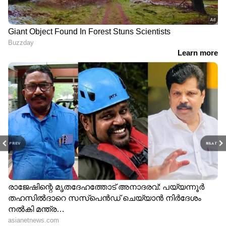
സുഹൈൽ കോയ, ചീഫ് അസ്സോസിയേറ്റ്:
രാജേഷ് ഭാസ്കർ, വിഎഫ്എക്സ്: ത്രീഡിഎസ്,
അഡീഷണൽ സോങ്ങ്: ബി. അജനീഷ്
ലോക്‌നാഥ് , ഡിജിറ്റൽ മാർക്കറ്റിംഗ്:
ഒബ്സിക്യൂറ എൻ്റർടെയ്ൻമെൻ്റ്സ്, പി ആർ
ആൻഡ് മാർക്കറ്റിംഗ്: വൈശാഖ് സി
വടക്കേവീട്, ജിനു അനിൽകുമാർ, പിആർഒ:
ആതിര ദിൽജിത്ത്.
PREV
NEXT