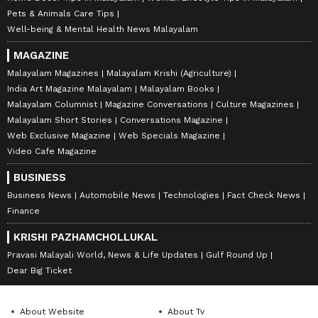
Pets & Animals Care Tips
Well-being & Mental Health News Malayalam
MAGAZINE
Malayalam Magazines
Malayalam Krishi (Agriculture)
India Art Magazine Malayalam
Malayalam Books
Malayalam Columnist
Magazine Conversations
Culture Magazines
Malayalam Short Stories
Conversations Magazine
Web Exclusive Magazine
Web Specials Magazine
Video Cafe Magazine
BUSINESS
Business News
Automobile News
Technologies
Fact Check News
Finance
KRISHI PAZHAMCHOLLUKAL
Pravasi Malayali World, News & Life Updates
Gulf Round Up
Dear Big Ticket
About Website
About Tv