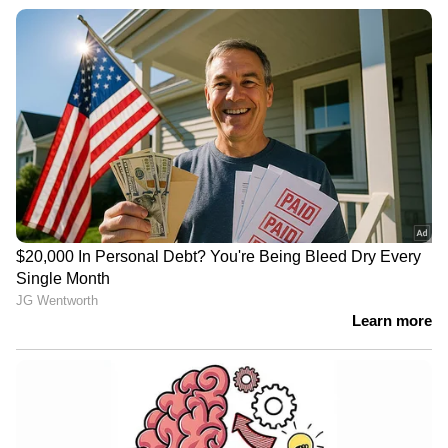
‘മുകുന്ദൻ ഉണ്ണി അസോസിയേറ്റ്സ്’ എന്ന
ചിത്രത്തിന് ശേഷം അഭിനവ് സുന്ദർ നായക്
സംവിധാനം ചെയ്യുന്ന ഈ ചിത്രത്തിന്റെ
തിരക്കഥ രചിക്കുന്നത് രാമു സുനിലാണ്. ക്യാമറ
കൈകാര്യം ചെയ്യുന്നത് വിശ്വജിത്ത്
ഒടുക്കത്തിൽ, സംഗീതം ഒരുക്കുന്നത് ജേക്സ്
ബിജോയ്. എഡിറ്റിംഗ്: നിധിൻ രാജ് അരോൾ &
ഡയറക്ടർ, സൗണ്ട് ഡിസൈൻ & മിക്‌സിംഗ്:
വിഷ്ണു ഗോവിന്ദ്, ആർട്ട് ഡയറക്ഷൻ: ആശിഖ്
എസ്, കോസ്റ്റ്യൂം: മാഷർ ഹംസ, മേക്കപ്പ്:
റോണെക്‌സ് സേവിയർ, പ്രൊഡക്ഷൻ
കൺട്രോളർ: സുധർമൻ വള്ളിക്കുന്ന്, ഫിനാൻസ്
കൺട്രോളർ: ശിവകുമാർ, ചീഫ് അസോസിയേറ്റ്
ഡയറക്ടർ: രാജേഷ് അടൂർ, വിഎഫ്എക്‌സ്:
ഡിജി ബ്രിക്സ്, കളറിസ്റ്റ്: ശ്രീക് വാരിയർ,
മോഷൻ ഗ്രാഫിക്സ്: ജോബിൻ ജോസഫ്,