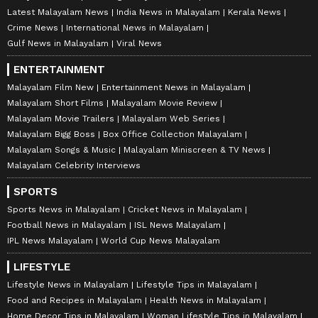
Latest Malayalam News
India News in Malayalam
Kerala News
Crime News
International News in Malayalam
Gulf News in Malayalam
Viral News
ENTERTAINMENT
Malayalam Film New
Entertainment News in Malayalam
Malayalam Short Films
Malayalam Movie Review
Malayalam Movie Trailers
Malayalam Web Series
Malayalam Bigg Boss
Box Office Collection Malayalam
Malayalam Songs & Music
Malayalam Miniscreen & TV News
Malayalam Celebrity Interviews
SPORTS
Sports News in Malayalam
Cricket News in Malayalam
Football News in Malayalam
ISL News Malayalam
IPL News Malayalam
World Cup News Malayalam
LIFESTYLE
Lifestyle News in Malayalam
Lifestyle Tips in Malayalam
Food and Recipes in Malayalam
Health News in Malayalam
Home Decor Tips in Malayalam
Woman Lifestyle Tips in Malayalam