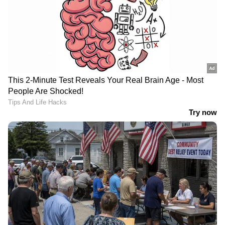
പി.ആർ.ഒ: എ എസ് ദിനേശ്, സ്റ്റിൽസ്: ബോയക്,
ഡിസൈൻസ്: യെല്ലോ ടൂത്ത്, ഡിജിറ്റൽ
മാർക്കറ്റിംഗ്: ഒബ്‌സ്‌ക്യൂറ എന്റർടൈൻമെന്റ്
എന്നിവരാണ് മറ്റ് അണിയറ പ്രവർത്തകർ.