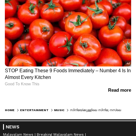
HOME
ENTERTAINMENT
MUSIC
സിനിമയ്ക്കുള്ളിലെ സിനിമ; നസ്ലെന്റെ 'മോളിവുഡ് ടൈംസ്' പ്രൊമോ സോം​ഗ് എത്തി
NEWS
Malayalam News
Breaking Malayalam News