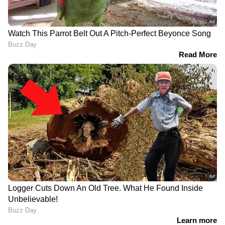
LATEST VIDEOS
കുട്ടനാട്ടിൽ പ്രളയദുരിതത്തിന്
അറുതിയില്ല; പാടശേഖരങ്ങളിലെ
മടവീഴ്ചയിൽ പലയിടത്തും
വെള്ളക്കെട്ട്
News@1PM | ഒരുമണി വാർത്ത
വിശദമായി | 07 August 2026