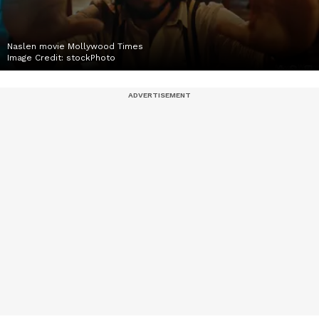
Naslen movie Mollywood Times
Image Credit:
stockPhoto