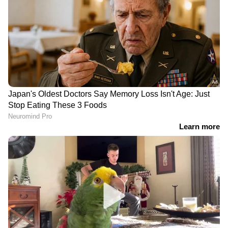
​വീണ്ടും ഗായികയായി
മലയാളത്തില്‍ നിന്നൊരു
അലംകൃത, റെക്കോര്‍ഡിം​ഗ്
സൈബര്‍ ത്രില്ലര്‍; 'അച്യുത
സ്റ്റുഡിയോയില്‍
അവതാര'ത്തിലെ പുതിയ
അഭിമാനത്തോടെ
ഗാനം എത്തി
പൃഥ്വിരാജ്; 'ഐ
നോബഡി'യിലെ
ഗാനമെത്തി