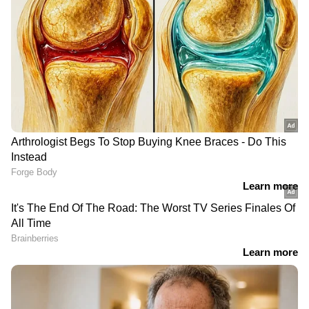
DOWNLOAD APP
RECOMMENDED STORIES
Related Articles
'ടീച്ചറും പെണ്ണല്ലേ? അതെന്താ അവരോട്
ചിറ്റമ്മ നയം'; വിദ്യാർത്ഥിനികളുടെ
ആർത്തവ അവധിയിൽ സന്തോഷ് പണ്ഡിറ്റ്
'ജാനകിയമ്മയോട്
നീരജിൻ്റെ വകയൊരു
'വണ്ടി ഇടിച്ച് പപ്പടമായി, നാട്ടുകാർ
എനിക്കുള്ളത് ഒരിക്കലും
സാഡ് റാപ്പ്; 'പ്ലൂട്ടോ'യിലെ
പന്തലിടാൻ വരെ പോയി'; ആ അപകടത്തെ
മറക്കാനാവാത്ത കടപ്പാട്';
'പോണാൽ പോട്ടും പോടാ'
കുറിച്ച് സാജു കൊടിയൻ
അനുശോചിച്ച്
റിലീസായി
മോഹൻലാൽ