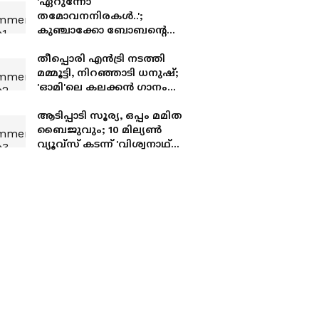
'ഏറുന്നോ
തമോവനനിരകൾ..';
കുഞ്ചാക്കോ ബോബന്റെ
'ഉന്മാദ'ത്തിലെ ​ഗാനം
പുറത്ത്, റിലീസ് ജൂലൈ
തീപ്പൊരി എൻട്രി നടത്തി
31ന്
മമ്മൂട്ടി, നിറഞ്ഞാടി ധനുഷ്;
'ഓമി'ലെ കലക്കൻ ​ഗാനം
എത്തി
ആടിപ്പാടി സൂര്യ, ഒപ്പം മമിത
ബൈജുവും; 10 മില്യൺ
വ്യൂവ്സ് കടന്ന് 'വിശ്വനാഥ്
ആൻഡ് സൺസ്'
കല്യാണപ്പാട്ട്