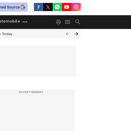
red Source
utomobile
e Today