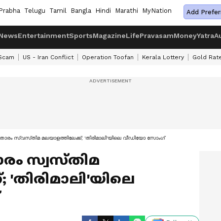
Prabha
Telugu
Tamil
Bangla
Hindi
Marathi
MyNation
Add Prefer
News
Entertainment
Sports
Magazine
Life
Pravasam
Money
Yatra
A
 Scam
US - Iran Conflict
Operation Toofan
Kerala Lottery
Gold Rat
പര്‍താരം സ്വസ്‍തിമ മലയാളത്തിലേക്ക്; 'തിരിമാലി'യിലെ വീഡിയോ സോംഗ്
താരം സ്വസ്‍തിമ
; 'തിരിമാലി'യിലെ