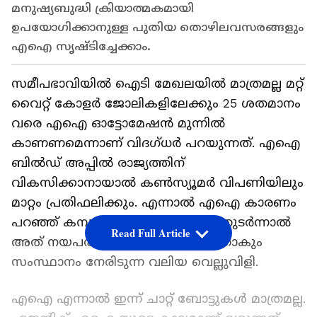
മനുഷ്യബുദ്ധി ക്രിയാത്മകമായി
ഉപയോഗിക്കാനുള്ള പുതിയ തൊഴിലവസരങ്ങളും
എഐ സൃഷ്ടിച്ചേക്കാം.
സമീപഭാവിയിൽ ഐടി മേഖലയിൽ മാത്രമല്ല മറ്റ്
വൈറ്റ് കോളർ ജോലികളിലേക്കും 25 ശതമാനം
വരെ എഐ ഓട്ടോമേഷൻ മുന്നിൽ
കാണണമെന്നാണ് വിദഗ്ധർ പറയുന്നത്. എഐ
ബിൽഡ് അപ്പിൽ രാജ്യത്തിന്
വികസിക്കാനായാൽ കൺസ്യൂമർ വിപണിയിലും
മാറ്റം പ്രതിഫലിക്കും. എന്നാൽ എഐ കാരണം
പറഞ്ഞ് കമ്പനികൾ പിരിച്ച് വിടൽ തുടർന്നാൽ
Read Full Article
അത് നയപരമായി പരിഹരിക്കുന്നതാകും
സംസ്ഥാനം നേരിടുന്ന വലിയ വെല്ലുവിളി.
എഐ എന്നാൽ ഇന്ന് ചാറ്റ് ബോട്ടുകൾ മാത്രമല്ല.