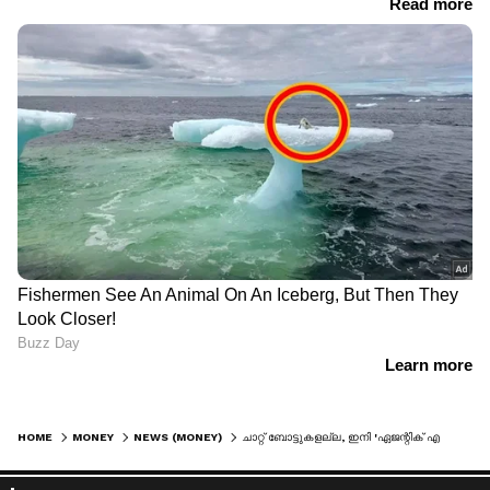
HOME
MONEY
NEWS (MONEY)
ചാറ്റ് ബോട്ടുകളല്ല, ഇനി 'ഏജന്റിക് എഐ' കാലം; എൻട്രി ലെവൽ ജോലികൾ കുറയും, പുതിയ വെല്ലുവിളിയുമായി ഐടി രംഗം