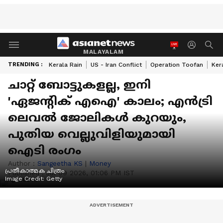
MALAYALAM
TRENDING :
Kerala Rain
US - Iran Conflict
Operation Toofan
Ker
ചാറ്റ് ബോട്ടുകളല്ല, ഇനി
'ഏജന്റിക് എഐ' കാലം; എൻട്രി
ലെവൽ ജോലികൾ കുറയും,
പുതിയ വെല്ലുവിളിയുമായി
ഐടി രംഗം
Author :
Sangeetha KS
|
Money
പ്രതീകാത്മക ചിത്രം
Published :
Jul 09 2026, 01:06 PM IST
Image Credit:
Getty