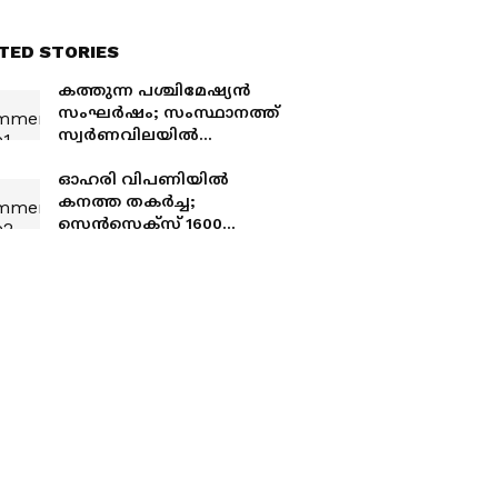
TED STORIES
കത്തുന്ന പശ്ചിമേഷ്യൻ
സംഘർഷം; സംസ്ഥാനത്ത്
സ്വർണവിലയിൽ
വർദ്ധനവ്,
മണിക്കൂറുകൾക്കിടെ
ഓഹരി വിപണിയില്‍
കൂടിയത് 1000 രൂപ
കനത്ത തകര്‍ച്ച;
സെന്‍സെക്‌സ് 1600
പോയിന്റിലധികം ഇടിഞ്ഞു,
നിഫ്റ്റി 24,000-ത്തിന്
താഴേക്ക്, വിപണിയെ
ബാധിച്ച 5 കാരണങ്ങള്‍