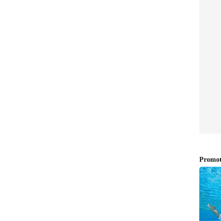
ഓഹരി വിപണിയില്‍ കനത്ത
ത്
തകര്‍ച്ച; സെന്‍സെക്‌സ് 1600
വ്,
പോയിന്റിലധികം ഇടിഞ്ഞു,
ൂടിയത്
നിഫ്റ്റി 24,000-ത്തിന് താഴേക്ക്,
വിപണിയെ ബാധിച്ച 5
മാണം
കാരണങ്ങള്‍
റ്റോ കറന്‍സി നയം വ്യക്തതയില്ലാതെ തുടരുകയാണ്.
 ബാങ്കിങ് സേവനങ്ങള്‍ നല്‍കുന്നത്
ത്തരവ് സുപ്രീം കോടതി റദ്ദാക്കി.
ത ഒരു സാഹചര്യത്തിലാണ് രാജ്യത്ത് ക്രിപ്‌റ്റോ