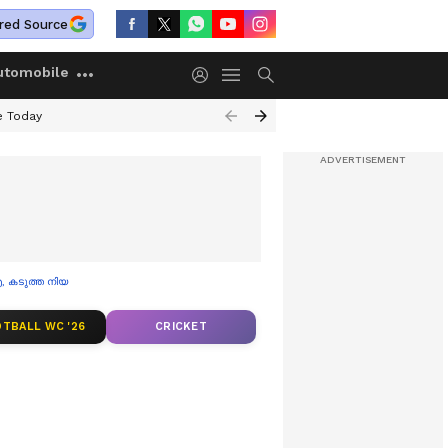
red Source
utomobile
e Today
ിഐ, കടുത്ത നിയന്ത്രണങ്ങള്‍ വേണമെന്ന് ആവശ്യം
TBALL WC '26
CRICKET