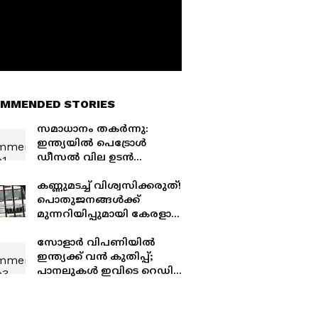
MMENDED STORIES
സമാധാനം തകർന്നു:
ഇന്ത്യയിൽ പെട്രോൾ
ഡീസൽ വില ഉടൻ
കുറയാൻ സാധ്യതയില്ല;
ക്രൂഡോയിൽ വില
കണ്ണുമടച്ച് വിശ്വസിക്കരുത്!
ഉയരുന്നു
പൊതുജനങ്ങൾക്ക്
മുന്നറിയിപ്പുമായി കേരളാ
പൊലീസ്, ഫ്ളിപ്പ്കാർട്ട്
ഗോട്ട് സെയിലിൻ്റെ പേരിൽ
സോളാർ വിപണിയിൽ
തട്ടിപ്പ്
ഇന്ത്യക്ക് വൻ കുതിപ്പ്;
പാനലുകൾ ഇവിടെ റെഡി,
പക്ഷെ സെല്ലുകൾക്ക്
ചൈനയെ ആശ്രയിക്കണം!