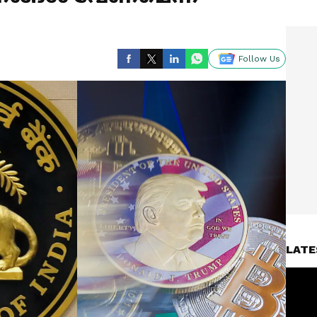
Follow Us
LATE