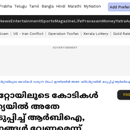
Prabha
Telugu
Tamil
Bangla
Hindi
Marathi
MyNation
Add Prefer
News
Entertainment
Sports
Magazine
Life
Pravasam
Money
Yatra
A
 Scam
US - Iran Conflict
Operation Toofan
Kerala Lottery
Gold Rat
പ്റ്റോയിലൂടെ കോടികൾ വാരുന്ന ട്രംപ്; ഇന്ത്യയിൽ അതേ 'ക്രിപ്റ്റോയിൽ' കടുപ്പിച്ച് ആര്‍ബ
പ്റ്റോയിലൂടെ കോടികൾ
FOO
ഇന്ത്യയിൽ അതേ
ടുപ്പിച്ച് ആര്‍ബിഐ,
ണങ്ങള്‍ വേണമെന്ന്