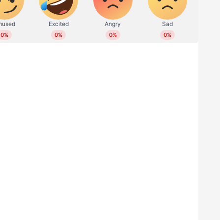
 രത്തൻ ടാറ്റയുമല്ല; ലോകത്തിലെ ഏറ്റവും
രുടേത്?
്ദ്രന്‍ ഓണ്‍ലൈന്‍ പഠന പരിശീലനത്തിനുള്ള
പിച്ചത് .തുടക്കകാലത്ത് 2.200 കോടി ഡോളർ
്നായിരുന്നു ബൈജൂസ്. 2021ലാണ് ബൈജൂസ് അമേരിക്കന്‍
‍ഷ വായ്പ എടുത്തത്. പിന്നീട് ബൈജൂസിന്
ു. സാമ്പത്തികപ്രതിസന്ധി രൂക്ഷമായതോടെ