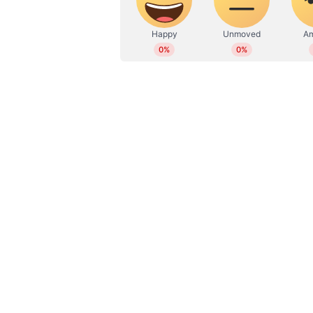
ALSO READ:
മുകേഷ് അംബാനിയും
ചെലവേറിയ സ്വകാര്യ ജെറ്റ് ആ
2015ലാണ് മലയാളിയായ ബൈജു രവീന
ബൈജൂസ് ലേണിംഗ് ആപ്പ് അവതരിപ്
മൂല്യമുള്ള സ്റ്റാർട്ടപ്പുകളിൽ ഒന
വായ്പാദാതാക്കളില്‍ നിന്ന് 5-വര്
പ്രതിസന്ധിയുടെ നാളുകളായിരുന്ന