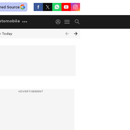
red Source
utomobile
e Today