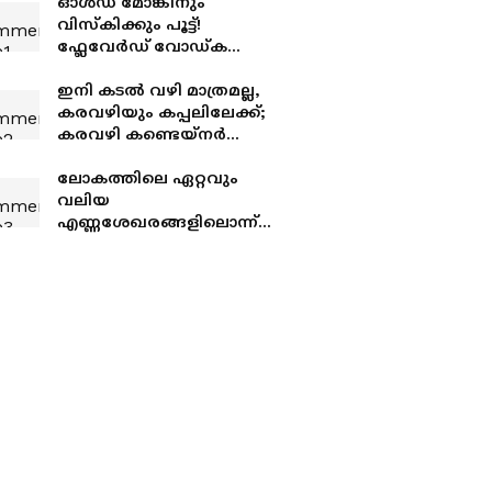
ഓൾഡ് മോങ്കിനും
വിസ്കിക്കും പൂട്ട്!
ഫ്ലേവേർഡ് വോഡ്ക
രക്ഷപ്പെട്ടത് എങ്ങനെ?
FSSAI നിയമം
ഇനി കടൽ വഴി മാത്രമല്ല,
പറയുന്നതെന്ത്?
കരവഴിയും കപ്പലിലേക്ക്;
കരവഴി കണ്ടെയ്നർ
നീക്കം നടത്താനാകുന്ന
രാജ്യാന്തര
ലോകത്തിലെ ഏറ്റവും
ചരക്കുകവാടമാകാൻ
വലിയ
വിഴിഞ്ഞം!
എണ്ണശേഖരങ്ങളിലൊന്ന്
കൈപ്പിടിയിലൊതുക്കാന്‍
ഇന്ത്യ; വെനസ്വേലയിലെ
പ്രധാന എണ്ണപ്പാടങ്ങള്‍
ഒഎന്‍ജിസി
ഏറ്റെടുത്തേക്കും