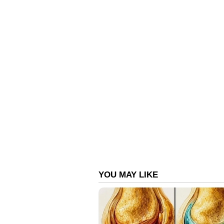
രണ്ടായിരത്തിലധികം ജീവനക്കാരെ കമ
മാസത്തിലും ബൈജൂസ് ആയിരത്തോളം 
സാമ്പത്തിക പ്രതിസന്ധി രൂക്ഷ
ഏകദേശം മൂവായിരത്തോളം തൊഴിലാളി
മാത്രമല്ല 2021-22 സാമ്പത്തികവ
പ്രതിഷേധിച്ച് ധനകാര്യ സ്ഥാപനമാ
ചുമതലയിൽ നിന്നും പിൻമാറിയതും
ഏഷ്യാനെറ്റ് ന്യൂസ് ലൈവ് യൂട