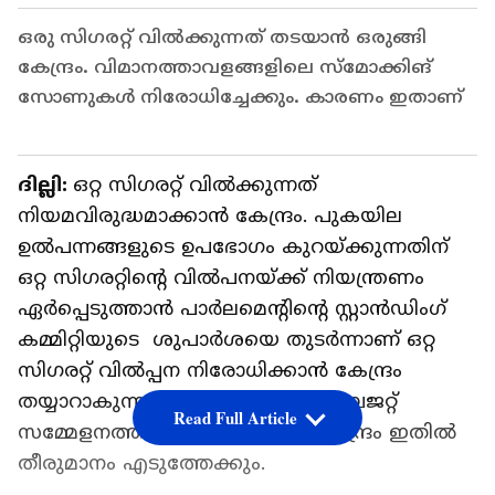
ഒരു സിഗരറ്റ് വിൽക്കുന്നത് തടയാൻ ഒരുങ്ങി
കേന്ദ്രം. വിമാനത്താവളങ്ങളിലെ സ്മോക്കിങ്
സോണുകൾ നിരോധിച്ചേക്കും. കാരണം ഇതാണ്
ദില്ലി:
ഒറ്റ സിഗരറ്റ് വിൽക്കുന്നത്
നിയമവിരുദ്ധമാക്കാൻ കേന്ദ്രം. പുകയില
ഉൽപന്നങ്ങളുടെ ഉപഭോഗം കുറയ്ക്കുന്നതിന്
ഒറ്റ സിഗരറ്റിന്റെ വിൽപനയ്ക്ക് നിയന്ത്രണം
ഏർപ്പെടുത്താൻ പാർലമെന്റിന്റെ സ്റ്റാൻഡിംഗ്
കമ്മിറ്റിയുടെ ശുപാർശയെ തുടർന്നാണ് ഒറ്റ
സിഗരറ്റ് വിൽപ്പന നിരോധിക്കാൻ കേന്ദ്രം
തയ്യാറാകുന്നതെന്നാണ് റിപ്പോർട്ട്. ബജറ്റ്
Read Full Article
സമ്മേളനത്തിനു മുൻപുതന്നെ കേന്ദ്രം ഇതിൽ
തീരുമാനം എടുത്തേക്കും.