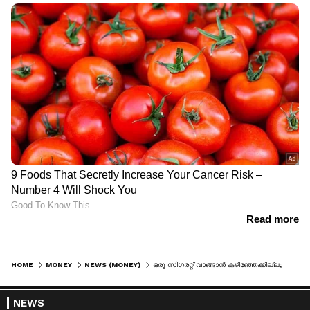
HOME
MONEY
NEWS (MONEY)
ഒരു സിഗരറ്റ് വാങ്ങാൻ കഴിഞ്ഞേക്കില്ല; ഒറ്റ സിഗരറ്റ് വില്‍പന തടയാൻ കേന്ദ്രം
NEWS