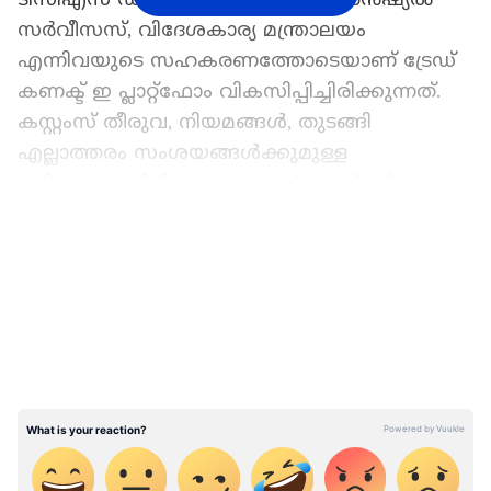
സർവീസസ്, വിദേശകാര്യ മന്ത്രാലയം
എന്നിവയുടെ സഹകരണത്തോടെയാണ് ട്രേഡ്
കണക്ട് ഇ പ്ലാറ്റ്ഫോം വികസിപ്പിച്ചിരിക്കുന്നത്.
കസ്റ്റംസ് തീരുവ, നിയമങ്ങൾ, തുടങ്ങി
എല്ലാത്തരം സംശയങ്ങൾക്കുമുള്ള
പരിഹാരമായിരിക്കും ഇതെന്ന് പോർട്ടൽ
ഉദ്ഘാടനം ചെയ്തുകൊണ്ട് വാണിജ്യ-
LATEST VIDEOS
വ്യവസായ മന്ത്രി പിയൂഷ് ഗോയൽ പറഞ്ഞു.
വാണിജ്യ വകുപ്പ്, വിദേശത്തെ ഇന്ത്യൻ
മിഷനുകൾ, കയറ്റുമതി പ്രമോഷൻ
കൗൺസിലുകൾ തുടങ്ങിയ സുപ്രധാന
സർക്കാർ സ്ഥാപനങ്ങളുമായി തടസ്സങ്ങളില്ലാതെ
വ്യാപാരികൾക്ക് ബന്ധപ്പെടാൻ കഴിയും.
കയറ്റുമതിക്കാർക്ക് പിന്തുണ നൽകുകയും