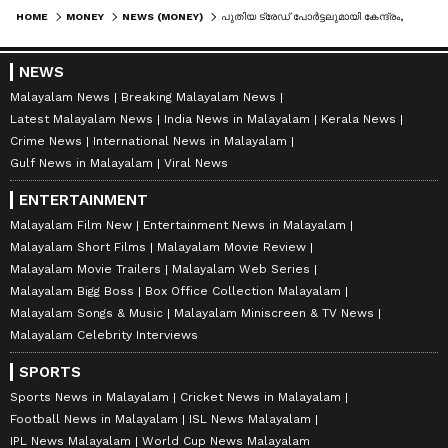
HOME
MONEY
NEWS (MONEY)
പുതിയ ട്രേഡ് പോർട്ടലുമായി കേന്ദ്രം, കയറ്റുമതിയും ഇറക്കുമതിയുമെല്ലാം ഇനി അതിവേഗത്തിൽ
NEWS
Malayalam News
Breaking Malayalam News
Latest Malayalam News
India News in Malayalam
Kerala News
Crime News
International News in Malayalam
Gulf News in Malayalam
Viral News
ENTERTAINMENT
Malayalam Film New
Entertainment News in Malayalam
Malayalam Short Films
Malayalam Movie Review
Malayalam Movie Trailers
Malayalam Web Series
Malayalam Bigg Boss
Box Office Collection Malayalam
Malayalam Songs & Music
Malayalam Miniscreen & TV News
Malayalam Celebrity Interviews
SPORTS
Sports News in Malayalam
Cricket News in Malayalam
Football News in Malayalam
ISL News Malayalam
IPL News Malayalam
World Cup News Malayalam