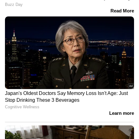
പാണക്കാട് മണ്ണിടിച്ചില്‍
പ്രദേശത്തിന് സമീപം പമ്പ്
നിര്‍മ്മാണത്തിനായി
അനധികൃതമായി പാറപൊട്ടിച്ചു