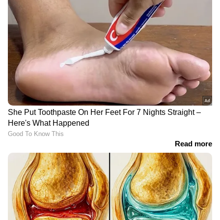
മാലിദ്വീപിനെ വെല്ലാന്‍
ഇന്ത്യ- യുഎസ് വ്യാപാര
ലക്ഷദ്വീപ്; യാത്രാസമയം
ചര്‍ച്ചകള്‍ നിര്‍ണായക
മണിക്കൂറുകൾ കുറയും,
ഘട്ടത്തിലേക്ക്;
കൂടുതല്‍ ദ്വീപുകളിലേക്ക്
അമേരിക്കന്‍ പ്രതിനിധി
സീപ്ലെയിന്‍ വരുന്നു
സംഘം ഉടന്‍
ഇന്ത്യയിലെത്തും
സാക്ഷാൽ വെള്ളിക്ക് വരെ
പുതിയ നീക്കവുമായി
വ്യാജൻ! വാങ്ങുമ്പോൾ
കേന്ദ്ര സര്‍ക്കാര്‍, ഇന്ധന
സൂക്ഷിക്കണം,
ഇറക്കുമതി കുറയ്ക്കുക
ഉപഭോക്താക്കൾക്ക്
ലക്ഷ്യം; രാജ്യത്തെ വിവിധ
മുന്നറിയിപ്പ്;
ഭാഗങ്ങളില്‍ പുതിയ 3ഡി