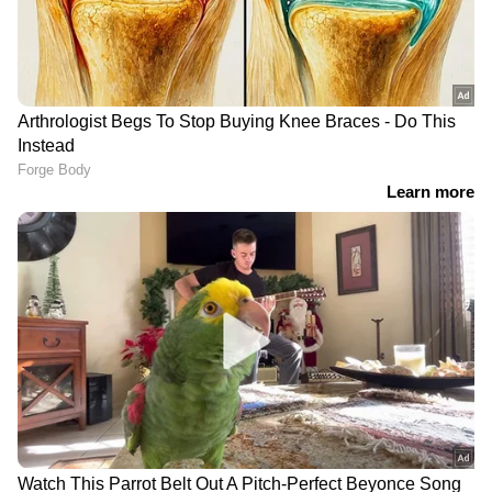
ഹാള്‍മാര്‍ക്കിങ്
സീസ്മിക് സര്‍വേ നടത്തും
കര്‍ശനമാക്കണമെന്ന്
ആവശ്യം
LATEST VIDEOS
ജന്തർ മന്തർ എന്തുകൊണ്ട്
അടച്ചുപൂട്ടുന്നില്ലെന്ന് ചോദ്യവുമായി
ദില്ലി ഹൈക്കോടതി