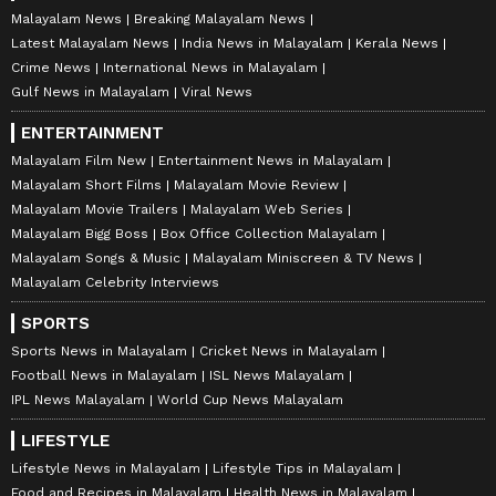
Malayalam News
Breaking Malayalam News
Latest Malayalam News
India News in Malayalam
Kerala News
Crime News
International News in Malayalam
Gulf News in Malayalam
Viral News
ENTERTAINMENT
Malayalam Film New
Entertainment News in Malayalam
Malayalam Short Films
Malayalam Movie Review
Malayalam Movie Trailers
Malayalam Web Series
Malayalam Bigg Boss
Box Office Collection Malayalam
Malayalam Songs & Music
Malayalam Miniscreen & TV News
Malayalam Celebrity Interviews
SPORTS
Sports News in Malayalam
Cricket News in Malayalam
Football News in Malayalam
ISL News Malayalam
IPL News Malayalam
World Cup News Malayalam
LIFESTYLE
Lifestyle News in Malayalam
Lifestyle Tips in Malayalam
Food and Recipes in Malayalam
Health News in Malayalam