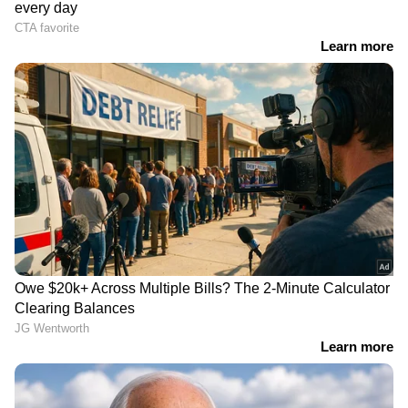
ഇന്ത്യൻ വിസ്മയം
ഫ്രഞ്ച് ഓപ്പണില്‍ വന്‍
നാടകീയ
അട്ടിമറി: മുന്‍ ചാമ്പ്യന്‍
രംഗങ്ങള്‍ക്കൊടുവില്‍
സ്വിറ്റെക്കിന് കണ്ണീരോടെ
ഗുസ്തി ഫെഡറേഷന്‍
മടക്കം
വഴങ്ങി; വിനേഷ് ഫോഗട്ടിന്
53 കിലോഗ്രാം
വിഭാഗത്തിൽ മത്സരിക്കാൻ
അനുമതി