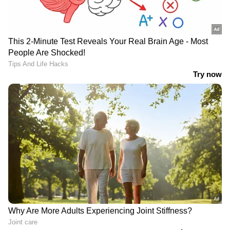
വേഗതയേറിയ ബൗളറായി റുമേഷ്
തിരഞ്ഞെടുക്കപ്പെട്ടിരുന്നു. കൊളംബോയിലെ
സെന്റ് പീറ്റേഴ്‌സ് കോളേജിനായി കളിച്ച ഏക
മത്സരത്തില്‍ അഞ്ച് വിക്കറ്റ് വീഴ്ത്തുകയും
അര്‍ദ്ധ സെഞ്ച്വറി നേടുകയും ചെയ്ത് താരം
തിളങ്ങി.
എന്നാല്‍ ക്രിക്കറ്റില്‍ നിന്നും റുമേഷ്
ജാവലിനിലേക്ക് കരിയര്‍ മാറ്റുകയായിരുന്നു.
''ക്രിക്കറ്റില്‍ രാഷ്ട്രീയ ഇടപെടലുകളും കടുത്ത
മത്സരവുമുണ്ട്. അതൊരു ടീം ഇനമാണ്. ദേശീയ
ടീമിലെത്താന്‍ കേവലം പ്രതിഭ മാത്രം പോരാ.
എന്നാല്‍ ജാവലിനില്‍ എനിക്ക് കഴിവുണ്ടെങ്കില്‍
ഞാന്‍ തീര്‍ച്ചയായും അംഗീകരിക്കപ്പെടും.''
റുമേഷ് പറയുന്നു.