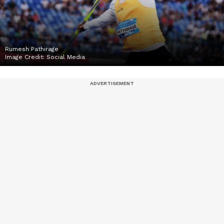
Rumesh Pathirage
Image Credit:
Social Media