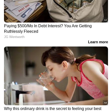
ലോക ചാമ്പ്യന്‍ ആന്‍ഡേഴ്‌സണ്‍ പീറ്റേഴ്‌സ് 83.89
മീറ്ററോടെ രണ്ടാം സ്ഥാനം നേടി.
DOWNLOAD APP
RECOMMENDED STORIES
മാഗ്നസ് കാൾസന് വീണ്ടും
ചരിത്രം കുറിച്ച് സാത്വിക്-
പ്രഗ്നാനനന്ദയുടെ ചെക്ക്
ചിരാഗ് സഖ്യം; സിംഗപ്പൂര്‍
മേറ്റ്, നോർവേ ചെസ്സിൽ
ഓപ്പണ്‍ കിരീടം ആദ്യമായി
ചരിത്രവിജയവുമായി
ഇന്ത്യന്‍ സഖ്യത്തിന്