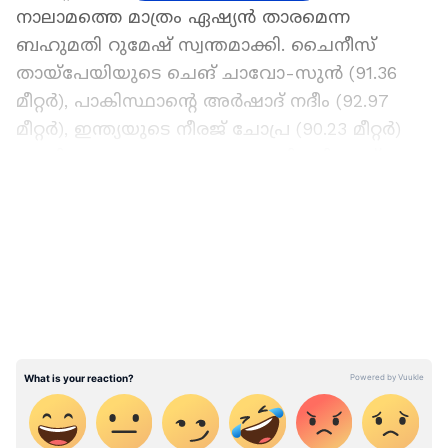
നാലാമത്തെ മാത്രം ഏഷ്യന്‍ താരമെന്ന
ബഹുമതി റുമേഷ് സ്വന്തമാക്കി. ചൈനീസ്
തായ്പേയിയുടെ ചെങ് ചാവോ-സുന്‍ (91.36
മീറ്റര്‍), പാകിസ്ഥാന്റെ അര്‍ഷാദ് നദീം (92.97
മീറ്റര്‍), ഇന്ത്യയുടെ നീരജ് ചോപ്ര (90.23 മീറ്റര്‍)
എന്നിവരടങ്ങുന്ന പ്രമുഖരുടെ നിരയിലാണ്
താരം ഇടംപിടിച്ചത്.
LATEST VIDEOS
ഏഷ്യാനെറ്റ് ന്യൂസ് പ്രധാന വാർത്താ സ്രോതസായി
തെരഞ്ഞെടുക്കുക
ജാവലിന്‍ ത്രോ ചരിത്രത്തിലെ എക്കാലത്തെയും
മികച്ച 21-ാമത്തെ പ്രകടനമാണ് റുമേഷ് റോമില്‍
പുറത്തെടുത്തത്. 1996ല്‍ 98.48 മീറ്റര്‍ എറിഞ്ഞ്
ലോകറെക്കോര്‍ഡ് സ്ഥാപിച്ച ജാന്‍
സെലസ്‌നിയാണ് ഈ പട്ടികയില്‍ ഒന്നാമന്‍.
മികച്ച ഫോമിലാണ് റുമേഷ് റോമിലേക്ക്