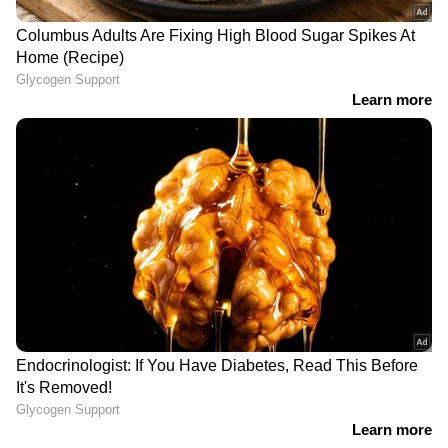
DOWNLOAD APP
RECOMMENDED STORIES
എമിറേറ്റ്സ് ഡ്രോ: ഒരു
ബോട്ടോക്സ്, ഫില്ലർ
നമ്പർ അകലെ 4 മില്യൺ
കുത്തിവെപ്പുകൾ