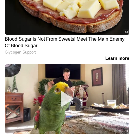
LATEST VIDEOS
ഒളിവിലിരിക്കുന്ന അർജുൻ
ആയങ്കി പാലിയേക്കര ടോൾ
കടക്കുന്നതിന്റെ ദൃശ്യങ്ങൾ പുറത്ത്
'ഷിജിലിന്റെ കുടുംബം
ആവശ്യപ്പെടുന്ന 10
മത്സ്യത്തൊഴിലാളികളെ കൂടി
തെരച്ചിലിൽ ഉൾപ്പെടുത്തും'