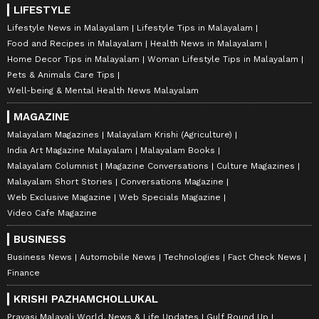
LIFESTYLE
Lifestyle News in Malayalam
Lifestyle Tips in Malayalam
Food and Recipes in Malayalam
Health News in Malayalam
Home Decor Tips in Malayalam
Woman Lifestyle Tips in Malayalam
Pets & Animals Care Tips
Well-being & Mental Health News Malayalam
MAGAZINE
Malayalam Magazines
Malayalam Krishi (Agriculture)
India Art Magazine Malayalam
Malayalam Books
Malayalam Columnist
Magazine Conversations
Culture Magazines
Malayalam Short Stories
Conversations Magazine
Web Exclusive Magazine
Web Specials Magazine
Video Cafe Magazine
BUSINESS
Business News
Automobile News
Technologies
Fact Check News
Finance
KRISHI PAZHAMCHOLLUKAL
Pravasi Malayali World, News & Life Updates
Gulf Round Up