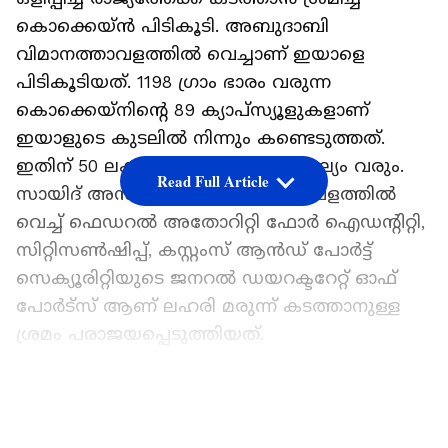
കൊക്കെയ്ൻ പിടികൂടി. അബുദാബി
വിമാനത്താവളത്തിൽ വെച്ചാണ് ഇയാളെ
പിടികൂടിയത്. 1198 ​ഗ്രാം ഭാരം വരുന്ന
കൊക്കെയ്നിന്റെ 89 ക്യാപ്സ്യൂളുകളാണ്
ഇയാളുടെ കുടലിൽ നിന്നും കണ്ടെടുത്തത്.
ഇതിന് 50 ലക്ഷം ദിർഹം വിപണി മൂല്യം വരും.
Read Full Article
സായിദ് അന്താരാഷ്ട്ര വിമാനത്താവളത്തിൽ
വെച്ച് ഫെഡറൽ അതോറിറ്റി ഫോർ ഐഡന്റിറ്റി,
സിറ്റിസൺഷിപ്പ്, കസ്റ്റംസ് ആൻഡ് പോർട്ട്
സെക്യൂരിറ്റിയുടെ ജനറൽ ഡയറക്ടറേറ്റ് ഓഫ്
പോർട്സ് ആണ് ലഹരി മരുന്ന് കടത്താനുള്ള
ശ്രമം പരാജയപ്പെടുത്തിയത്.
ഏഷ്യാനെറ്റ് ന്യൂസ് പ്രധാന വാർത്താ സ്രോതസായി
തെരഞ്ഞെടുക്കുക
LATEST VIDEOS