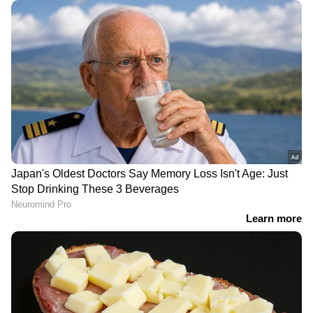
ഡോളർ. ഈ വെള്ളിയാഴ്ച്ച,
എടുത്തത് 'സെയിൽസ്
അവസരം
റെപ്രസെന്‍റേറ്റീവ്; ഗുരുതര
നിങ്ങളുടേതാകുമോ?
നിയമലംഘനം, ഏഴ്
ക്ലിനിക്കുകൾക്ക്
കുവൈത്തിൽ പൂട്ട്
ജോലി കഴിഞ്ഞ് ഭർത്താവ്
തുടർച്ചയായ നാല്
തിരികെയെത്തിയപ്പോൾ
മാസത്തെ വർധനവ്;
വീട് ശൂന്യം! സ്വർണവും
കുതിപ്പിന് ശേഷം കുറഞ്ഞ്
ഫർണിച്ചറുമടക്കം
ഇന്ധനവില, യുഎഇയിൽ
കാണാനില്ല, പിന്നാലെ
പുതിയ നിരക്കുകൾ
ഭാര്യയുടെ വാട്സാപ്പ്
പ്രഖ്യാപിച്ചു
സന്ദേശവും
ഏഷ്യാനെറ്റ് ന്യൂസ് ലൈവ് യൂട്യൂബിൽ
കാണാം