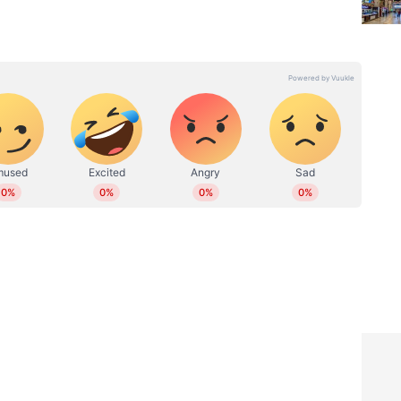
 ഓണ്‍ലൈനില്‍ പ്രവര്‍ത്തിക്കുന്നു. നിലവില്‍ സീനിയര്‍
ഹിത്യത്തിൽ ബിരുദവും ജേണലിസത്തില്‍ ബിരുദാനന്തര
 അന്താരാഷ്ട്ര, ഗൾഫ് വാര്‍ത്തകള്‍,
്യം തുടങ്ങിയ വിഷയങ്ങളില്‍ എഴുതുന്നു. ഏഴ് വര്‍ഷത്തെ
ിരവധി ന്യൂസ് സ്‌റ്റോറികള്‍, ഫീച്ചറുകള്‍,
ങ്ങിയവ പ്രസിദ്ധീകരിച്ചു. ഡിജിറ്റല്‍ മീഡിയയിൽ
 reshma.vijayan@asianetnews.in