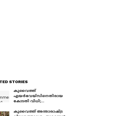
TED STORIES
കുവൈത്ത്
എയർവേയ്‌സിനെതിരായ
കോടതി വിധി;
പ്രചരിക്കുന്ന വാർത്തകൾ
അടിസ്ഥാനരഹിതമെന്ന്
കുവൈത്ത് അന്താരാഷ്ട്ര