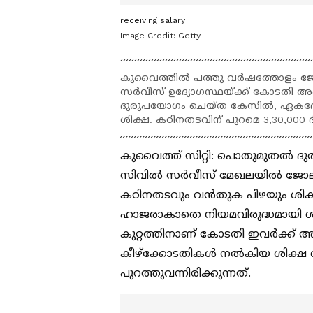
receiving salary
Image Credit:
Getty
കുവൈത്തിൽ പത്തു വർഷത്തോളം ജോല
സർവീസ് ഉദ്യോഗസ്ഥയ്ക്ക് കോടതി അ
ദുരുപയോഗം ചെയ്ത കേസിൽ, ഏകദേശം 1
ശിക്ഷ. കഠിനതടവിന് പുറമെ 3,30,000 
കുവൈത്ത് സിറ്റി: പൊതുമുതൽ
സിവിൽ സർവീസ് മേഖലയിൽ ജോലി ച
കഠിനതടവും വൻതുക പിഴയും ശിക്ഷ
ഹാജരാകാതെ നിയമവിരുദ്ധമായി ശമ്പ
കുറ്റത്തിനാണ് കോടതി ഇവർക്ക് 
കീഴ്‍ക്കോടതികൾ നൽകിയ ശിക്ഷ ശ
പുറത്തുവന്നിരിക്കുന്നത്.