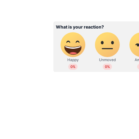
ABOUT THE AUTHOR
Reshma Vijayan
RV
2019 മുതല്‍ ഏഷ്യാനെറ്റ് ന്യൂസ്
സബ് എഡിറ്റര്‍. ഇംഗ്ലീഷ് സാ
ബിരുദവും നേടി. കേരള, ദേശീയ,
എന്‍റര്‍ടെയിന്‍മെന്‍റ്, ആരോഗ
മാധ്യമപ്രവര്‍ത്തന കാലയളവില്‍ ന
അഭിമുഖങ്ങള്‍, ലേഖനങ്ങള്‍ തുട
പ്രവര്‍ത്തനപരിചയം. ഇ മെയില്‍: