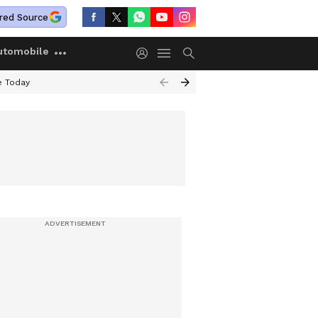
red Source
utomobile
e Today