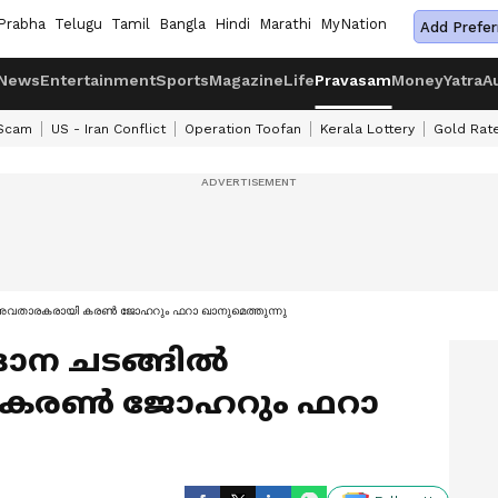
Prabha
Telugu
Tamil
Bangla
Hindi
Marathi
MyNation
Add Prefer
News
Entertainment
Sports
Magazine
Life
Pravasam
Money
Yatra
A
 Scam
US - Iran Conflict
Operation Toofan
Kerala Lottery
Gold Rat
അവതാരകരായി കരണ്‍ ജോഹറും ഫറാ ഖാനുമെത്തുന്നു
ന ചടങ്ങില്‍
രണ്‍ ജോഹറും ഫറാ