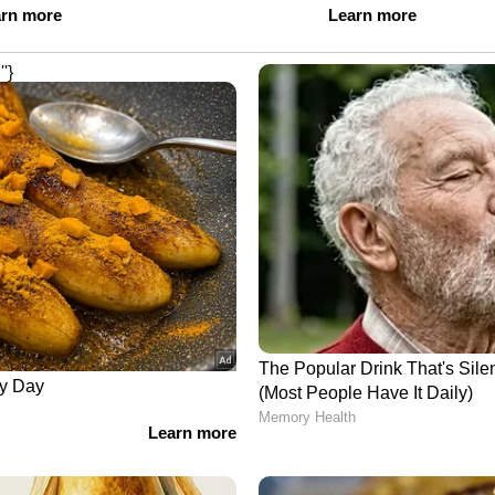
ബസ് റാണി', 'രാജ ബാജ' എന്നിങ്ങനെയുള്ള സൂപ്പര്‍
രാഷ്‍ട്ര തലത്തില്‍ പ്രശസ‍്തരായ
ടുള്ള ഇവന്റുകളുടെ പേരിലും പ്രശസ്‍തനാണ്.
ത്തിരിക്കാനുള്ള ഒരു രാത്രിയായി മാറാന്‍
റെയും നൃത്തത്തിന്റെയും ഏറ്റവും
 ആരംഭിക്കാം" - അദ്ദേഹം പറഞ്ഞു.
 വരുണ്‍ ധവാന്‍, കൃതി സാനൊന്‍ എന്നിങ്ങനെ
വലിയൊരു താരനിരയാണ് ഐഫ വീക്കെന്‍ഡ് ആന്റ്
ത്. അഭിഷേക് ബച്ചനും ഫര്‍ഹാന്‍ അക്തറും മനീഷ്
ുടെ അവതാരകരായെത്തുക.