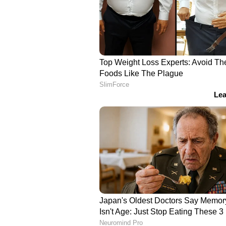
ത്രസിപ്പിക്കുന്ന പെര്‍ഫോമന്‍സിന
സണ്‍സ് എന്ന ചിത്രത്തിലെ തന്റെ ഗാന
2017ലെ ഐഫ അവാര്‍ഡ് ദാന ചടങ്ങില
മറിച്ചിരുന്നു. ഈ വര്‍ഷം എന്റെ ഏത
ഒരിക്കല്‍ കൂടി ആനയിക്കാന്‍ ഞാന്‍
ദിനങ്ങളാണ് ഇനി" - അദ്ദേഹം പറഞ്
സുനിധി ചൗഹാനും ഐഫയ്ക്ക് അപ
ഗാനത്തിലൂടെ മികച്ച ഗായികയായി നാ
വ്യക്തിയാണ് അവര്‍. 17 നോമിനേഷന
അവാര്‍ഡിന് അര്‍ഹയാവുകയും ച
കുടുംബത്തെ ആനന്ദിപ്പിക്കാനുള്
അബുദാബിയെ നമ്മള്‍ ഇളക്കിമറിക്ക
ഗ്രാമി അവാര്‍ഡ് നാമനിര്‍ദേശം ലഭിച്ചി