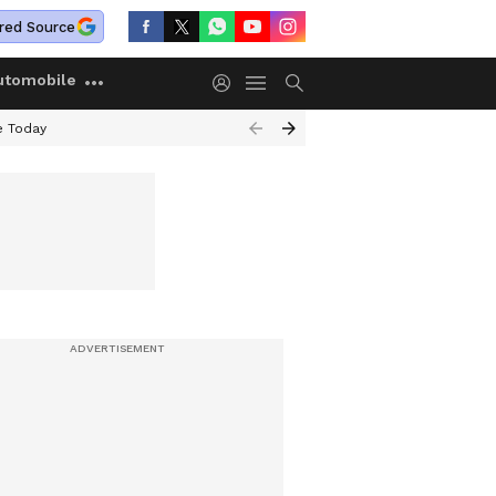
red Source
utomobile
e Today