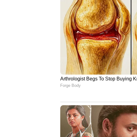
അബുദാബി കള്‍ച്ചര്‍ ആന്റ് ടൂറിസം 
ക്യൂറേറ്ററായ മിറാലുമായും സഹകരിച
സംഘടിപ്പിക്കപ്പെടുന്നത്.