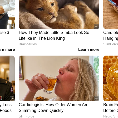
ായി കാത്തിരിക്കുകയാണ് ബാദ്ഷായും. "കപൂര്‍ ആന്റ്
ം 'ലഡ്കി ബ്യൂട്ടുഫുള്‍ കര്‍ഗയിചുല്‍' പാടി
്‍ ആലിയ ഭട്ട് ന്യൂയോര്‍ക്കിനെ ഇളക്കി
ാനും ജനപ്രിയ ഹിറ്റ് ഗാനങ്ങളിലേക്ക് നിങ്ങളെ
 തന്നെ നേരിട്ടെത്തും. അതിനായി കാത്തിരിപ്പിന്റെ
ഞു.
രിചിതയല്ല. ഫിസയിലെ മെഹ്‍ബൂബ് മെരേ എന്ന
മനിര്‍ദേശം ചെയ്യപ്പെട്ട ഏറ്റവും പ്രായം കുറഞ്ഞ
ുകളാണ് സുനിധിക്ക് ലഭിച്ചത്. രണ്ട് തവണ
െയ്‍തു. "ഇത്തവണ ലോകമെമ്പാടുമുള്ള ആരാധക
ള വേദിയാണ് ഐഫ എനിക്ക് നല്‍കുന്നത്.
ുക തന്നെ ചെയ്യും" - പറഞ്ഞു.
ട്ടുള്ള ഇന്ത്യന്‍ ഇലക്ട്രോണിക് മ്യൂസിക്