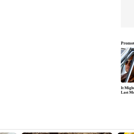
യു-ടേൺ അടിച്ചു
െ പശ്ചിമേഷ്യൻ നയതന്ത്രത്തിൽ ഏറെ
ിരുത്തപ്പെടുന്നത്. പശ്ചിമേഷ്യയിലെ പ്രധാന
ധം കൂടുതൽ ആഴത്തിലാക്കുന്നതിനൊപ്പം മേഖലയിൽ
സാഹചര്യങ്ങളും ചർച്ചയാകും. അതോടൊപ്പം,
ലിലെ സ്ഥിരമല്ലാത്ത അംഗത്വത്തിനായുള്ള
ഹൃദ രാഷ്ട്രങ്ങളുടെ പിന്തുണ ഉറപ്പാക്കുകയെന്ന
യടനത്തിനുണ്ടെന്നാണ് അന്താരാഷ്ട്ര നയതന്ത്ര
്യാപാരബന്ധം സമീപ വർഷങ്ങളിൽ കൂടുതൽ
, വളം, പെട്രോകെമിക്കൽസ്, ഖനനം, തുറമുഖ
സുരക്ഷ തുടങ്ങിയ മേഖലകളിൽ ഇരു രാജ്യങ്ങളും
ജീവമായി പരിഗണിച്ചുവരികയാണ്. ഗൾഫ്
ശ്വസ്തമായ തന്ത്രപ്രധാന പങ്കാളികളിലൊന്നായ
യരങ്ങളിലെത്തിക്കാൻ ജയശങ്കറിന്റെ സന്ദർശനം
 ഇരു രാജ്യങ്ങളും.