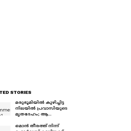
TED STORIES
മരുഭൂമിയിൽ കുഴിച്ചിട്ട
നിലയിൽ പ്രവാസിയുടെ
മൃതദേഹം; ആ
തിരോധാനത്തിന്റെ
ചുരുളഴിച്ച് കുവൈത്ത്
ഒമാൻ തീരത്ത് നിന്ന്