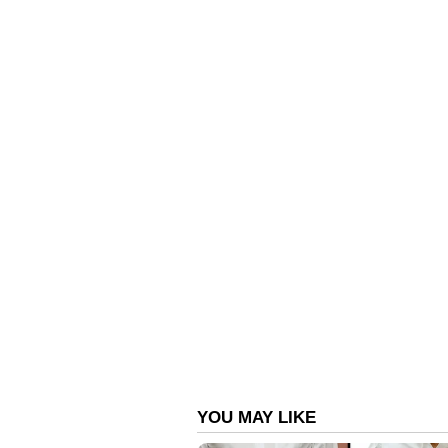
ഇപ്പോഴത്തെ സന്ദർശനം ഇന്ത്യയുട
പ്രാധാന്യമർഹിക്കുന്നതായാണ് വിലയ
പങ്കാളിയായ ഒമാനുമായുള്ള ബന്
മാറിവരുന്ന രാഷ്ട്രീയ-സുരക്ഷാ 
ഐക്യരാഷ്ട്രസഭാ സുരക്ഷാ കൗൺസി
ഇന്ത്യയുടെ ഭാവി ശ്രമങ്ങൾക്ക് സൗ
ലക്ഷ്യവും ജയശങ്കറിന്റെ ഗൾഫ് പര്
വൃത്തങ്ങൾ വിലയിരുത്തുന്നത്.
ഇന്ത്യയും ഒമാനും തമ്മിലുള്ള വ
ശക്തിപ്പെട്ടിട്ടുണ്ട്. ഊർജ മേഖല
വികസനം, ലോജിസ്റ്റിക്സ്, ഭക്ഷ്യ
സംയുക്ത നിക്ഷേപ സാധ്യതകൾ സ
മേഖലയിലെ ഇന്ത്യയുടെ ഏറ്റവും വി
ഒമാനുമായുള്ള സഹകരണം പുതിയ ഉ
വഴിയൊരുക്കുമെന്ന പ്രതീക്ഷയിലാണ്