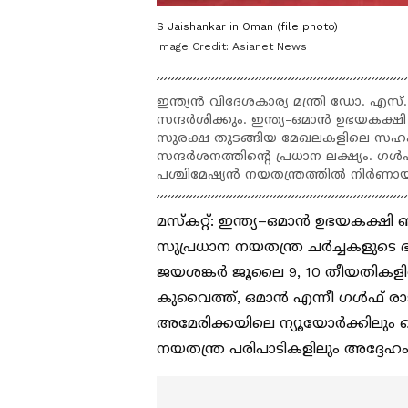
S Jaishankar in Oman (file photo)
Image Credit:
Asianet News
ഇന്ത്യൻ വിദേശകാര്യ മന്ത്രി ഡോ. 
സന്ദർശിക്കും. ഇന്ത്യ-ഒമാൻ ഉഭയകക്ഷി
സുരക്ഷ തുടങ്ങിയ മേഖലകളിലെ സഹ
സന്ദർശനത്തിന്‍റെ പ്രധാന ലക്ഷ്യം. 
പശ്ചിമേഷ്യൻ നയതന്ത്രത്തിൽ നിർണാ
മസ്കറ്റ്: ഇന്ത്യ–ഒമാൻ ഉഭയകക്ഷി 
സുപ്രധാന നയതന്ത്ര ചർച്ചകളുടെ ഭ
ജയശങ്കർ ജൂലൈ 9, 10 തീയതികളി
കുവൈത്ത്, ഒമാൻ എന്നീ ഗൾഫ് രാജ
അമേരിക്കയിലെ ന്യൂയോർക്കിലും 
നയതന്ത്ര പരിപാടികളിലും അദ്ദേഹം 