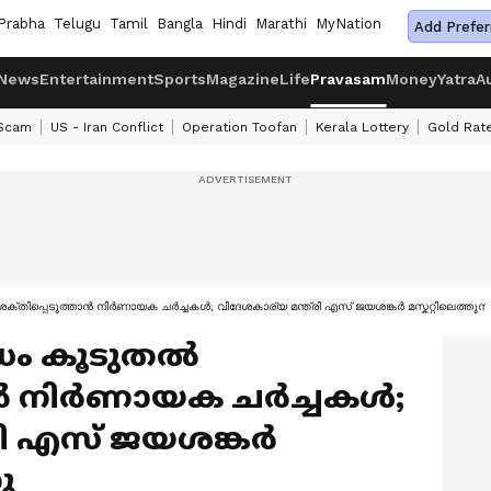
Prabha
Telugu
Tamil
Bangla
Hindi
Marathi
MyNation
Add Prefer
News
Entertainment
Sports
Magazine
Life
Pravasam
Money
Yatra
A
 Scam
US - Iran Conflict
Operation Toofan
Kerala Lottery
Gold Rat
്തിപ്പെടുത്താൻ നിർണായക ചർച്ചകൾ; വിദേശകാര്യ മന്ത്രി എസ് ജയശങ്കർ മസ്കറ്റിലെത്തുന്ന
്ധം കൂടുതൽ
ാൻ നിർണായക ചർച്ചകൾ;
്രി എസ് ജയശങ്കർ
ു