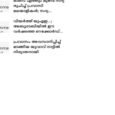
ഓണം എത്തും മുമ്പേ സദ്യ
രുചിച്ച് പ്രവാസി
മലയാളികൾ; സദ്യ
ഒരുക്കിയത് പഴയിടം
മോഹനൻ നമ്പൂതിരി
വിയർത്ത് യുഎഇ...;
അബുദാബിയിൽ ഈ
വർഷത്തെ റെക്കോർഡ്
ചൂട്
പ്രവാസം അവസാനിപ്പിച്ച്
മടങ്ങിയ യുവാവ് നാട്ടിൽ
നിര്യാതനായി