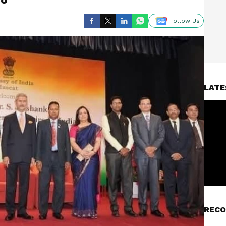
Follow Us
LATE
RECO