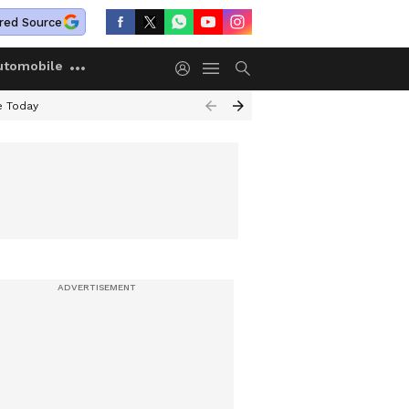
red Source
utomobile
e Today
ു