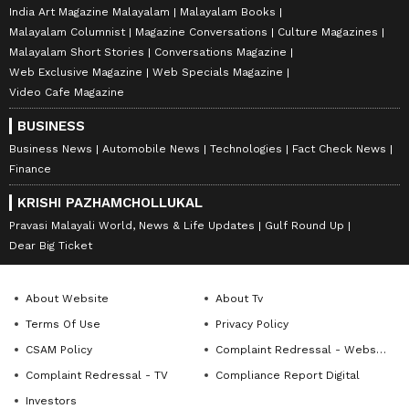
India Art Magazine Malayalam
Malayalam Books
Malayalam Columnist
Magazine Conversations
Culture Magazines
Malayalam Short Stories
Conversations Magazine
Web Exclusive Magazine
Web Specials Magazine
Video Cafe Magazine
BUSINESS
Business News
Automobile News
Technologies
Fact Check News
Finance
KRISHI PAZHAMCHOLLUKAL
Pravasi Malayali World, News & Life Updates
Gulf Round Up
Dear Big Ticket
About Website
About Tv
Terms Of Use
Privacy Policy
CSAM Policy
Complaint Redressal - Website
Complaint Redressal - TV
Compliance Report Digital
Investors