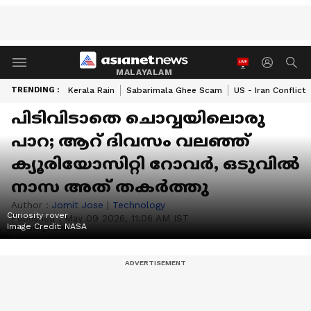
MALAYALAM
TRENDING :
Kerala Rain
Sabarimala Ghee Scam
US - Iran Conflict
പിടിവിടാതെ ചൊവ്വയിലൊരു
പാറ; ആറ് ദിവസം വലഞ്ഞ്
ക്യൂരിയോസിറ്റി റോവർ, ഒടുവില്‍
നാസ അത് തകര്‍ത്തു
Author :
Jomit Jose
|
Technology
Curiosity rover
Published :
May 09 2026, 11:06 AM IST
Image Credit:
NASA