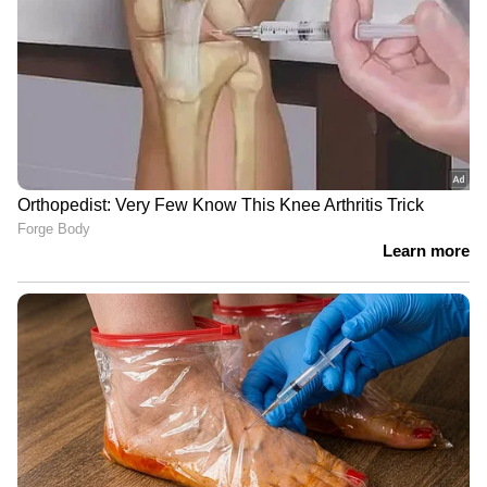
ഉപരിതലത്തിലേക്ക് വീണു.
ഭൂമിയിൽ നിന്ന് ഏകദേശം 225 ദശലക്ഷം
കിലോമീറ്റർ അകലെയാണ് കോടിക്കണക്കിന്
ബില്യൺ ഡോളർ ചെലവഴിച്ച് ശാസ്‍ത്രലോകം
ഈ ദൗത്യം നടത്തുന്നത്. അതുകൊണ്ടുതന്നെ
ഇത് വളരെ അസാധാരണമായ ഒരു
പ്രശ്നമായിരുന്നുവെന്നാണ്
ശാസ്ത്രലോകത്തിന്‍റെ വിലയിരുത്തൽ.
ചെരുപ്പിന്‍റെ അടിയിൽ ചവച്ച ച്യൂയിംഗം
കുടുങ്ങിയതുപോലെ ആറ് ദിവസം പാറ
ക്യൂരിയോസിറ്റി റോവറിൽ പറ്റിപ്പിടിച്ച് നിന്നു
എന്നാണ് പലരുടെയും തമാശ രൂപത്തിലുള്ള
പ്രതികരണം. എന്തായാലും നിലവിലെ
പ്രശ്‍നത്തിൽ നിന്നും മുക്തി നേടിയ
ക്യൂരിയോസിറ്റി റോവർ പുതിയ വെല്ലുവിളികളെ