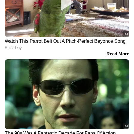
DOWNLOAD APP
RECOMMENDED STORIES
ഒടുവിൽ കാലാവസ്ഥാ
കണവകളെ തേടിയെത്തി
കേന്ദ്രം ഔദ്യോഗികമായി
കിടങ്ങുകളിൽ കുടുങ്ങി,
അറിയിച്ചു; പസഫിക്
ഇന്ത്യൻ മഹാസമുദ്രത്തിൽ
സമുദ്രത്തിൽ എൽനിനോ
കണ്ടെത്തിയത് ഏറ്റവും
തുടങ്ങി, ഐഒഡി
പഴക്കമേറിയ തിമിംഗല
ന്യൂട്രലിൽ
ശ്മശാനം