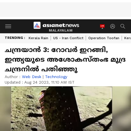
MALAYALAM
TRENDING :
Kerala Rain
US - Iran Conflict
Operation Toofan
Ker
ചന്ദ്രയാൻ 3: റോവർ ഇറങ്ങി,
ഇന്ത്യയുടെ അശോകസ്തംഭ മുദ്ര
ചന്ദ്രനിൽ പതിഞ്ഞു
Author :
Web Desk
|
Technology
Updated :
Aug 24 2023, 11:10 AM IST