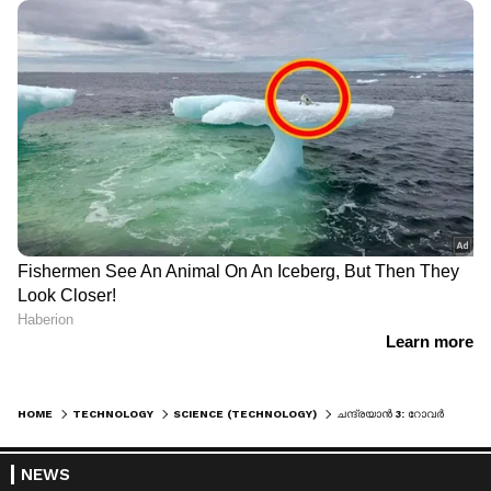
HOME
TECHNOLOGY
SCIENCE (TECHNOLOGY)
ചന്ദ്രയാൻ 3: റോവർ ഇറങ്ങി, ഇന്ത്യയുടെ അശോകസ്തംഭ മുദ്ര ചന്ദ്രനിൽ പതിഞ്ഞു
NEWS