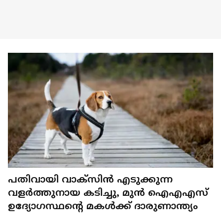
പതിവായി വാക്സിൻ എടുക്കുന്ന
വളർത്തുനായ കടിച്ചു, മുൻ ഐഎഎസ്
ഉദ്യോഗസ്ഥന്റെ മകൾക്ക് ദാരുണാന്ത്യം