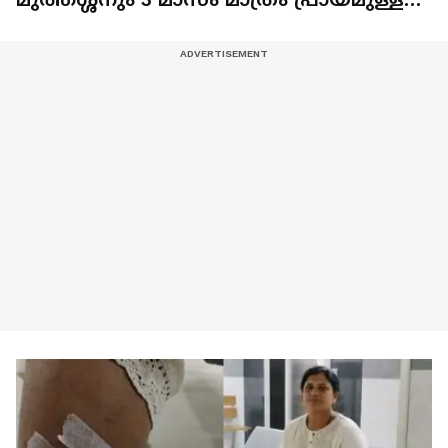
പേരക്കുട്ടിയും യുഎസിൽ കൊല്ലപ്പെട്ടു