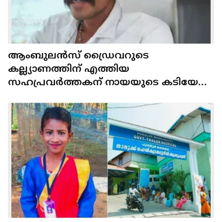
ആംബുലൻസ് ഡ്രൈവറുടെ
കല്ല്യാണത്തിന് എത്തിയ
സഹപ്രവർത്തകന് നായയുടെ കടിയേറ്റു,
സംഭവം നായയുടെ കടിയേറ്റ് 7
വയസുകാരി മരിച്ച കുന്നിക്കോട്