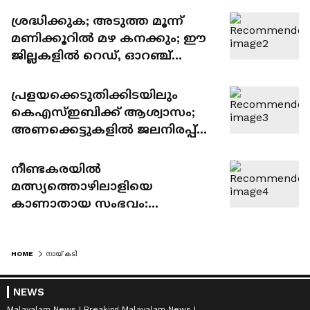
ആകാംക്ഷ
ശ്രദ്ധിക്കുക; അടുത്ത മൂന്ന്
മണിക്കൂറിൽ മഴ കനക്കും; ഈ
ജില്ലകളിൽ റെഡ്, ഓറഞ്ച്
അലർട്ടുകൾ പ്രഖ്യാപിച്ചു
പ്രളയക്കെടുതിക്കിടയിലും
കെഎസ്ഇബിക്ക് ആശ്വാസം;
അണക്കെട്ടുകളിൽ ജലനിരപ്പ്
ഉയര്‍ന്നു, വൈദ്യുതോത്പാദനം
ഉടൻ കൂട്ടേണ്ടെന്ന് തീരുമാനം
നീണ്ടകരയിൽ
മത്സ്യത്തൊഴിലാളിയെ
കാണാതായ സംഭവം:
ഗൗതത്തെ കാണാതായിട്ട് എട്ടാം
ദിവസം; ഇന്ന് വിദഗ്ധ സംഘം
തെരച്ചിൽ നടത്തും
HOME
നായ് കടി
NEWS
Malayalam News
Breaking Malayalam News