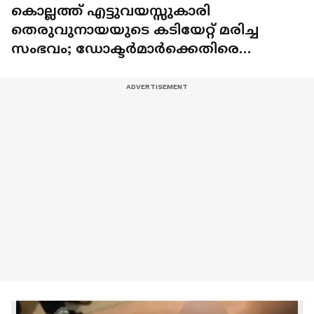
കൊല്ലത്ത് എട്ടുവയസ്സുകാരി
തെരുവുനായയുടെ കടിയേറ്റ് മരിച്ച
സംഭവം; ഡോക്ടർമാർക്കെതിരെ
കേസെടുക്കാൻ കോടതി ഉത്തരവ്