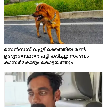
സെൻസസ് ഡ്യൂട്ടിക്കെത്തിയ രണ്ട്
ഉദ്യോഗസ്ഥനെ പട്ടി കടിച്ചു; സംഭവം
കാസർകോടും കോട്ടയത്തും