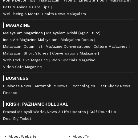
Home Decor Tips in Malayalam
Woman Lifestyle Tips in Malayalam
Pets & Animals Care Tips
Well-being & Mental Health News Malayalam
MAGAZINE
Malayalam Magazines
Malayalam Krishi (Agriculture)
India Art Magazine Malayalam
Malayalam Books
Malayalam Columnist
Magazine Conversations
Culture Magazines
Malayalam Short Stories
Conversations Magazine
Web Exclusive Magazine
Web Specials Magazine
Video Cafe Magazine
BUSINESS
Business News
Automobile News
Technologies
Fact Check News
Finance
KRISHI PAZHAMCHOLLUKAL
Pravasi Malayali World, News & Life Updates
Gulf Round Up
Dear Big Ticket
About Website
About Tv