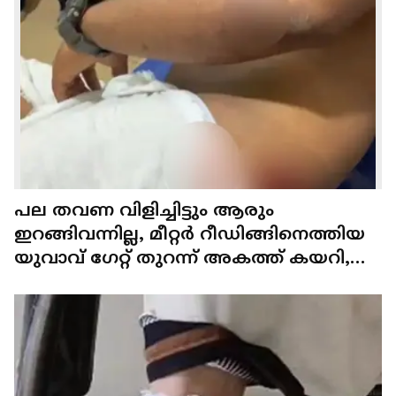
പല തവണ വിളിച്ചിട്ടും ആരും
ഇറങ്ങിവന്നില്ല, മീറ്റർ റീഡിങ്ങിനെത്തിയ
യുവാവ് ഗേറ്റ് തുറന്ന് അകത്ത് കയറി,
ചാടിക്കടിച്ച് വളർത്തുനായ