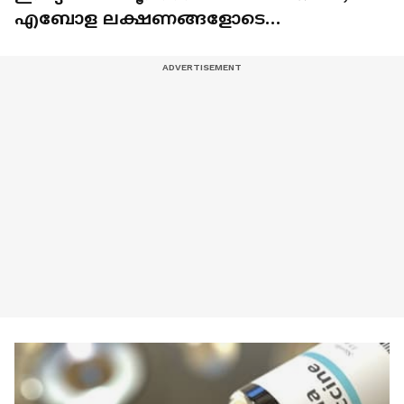
എബോള ലക്ഷണങ്ങളോടെ
ചികിത്സയിൽ