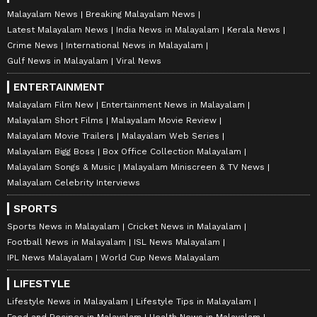
Malayalam News
Breaking Malayalam News
Latest Malayalam News
India News in Malayalam
Kerala News
Crime News
International News in Malayalam
Gulf News in Malayalam
Viral News
ENTERTAINMENT
Malayalam Film New
Entertainment News in Malayalam
Malayalam Short Films
Malayalam Movie Review
Malayalam Movie Trailers
Malayalam Web Series
Malayalam Bigg Boss
Box Office Collection Malayalam
Malayalam Songs & Music
Malayalam Miniscreen & TV News
Malayalam Celebrity Interviews
SPORTS
Sports News in Malayalam
Cricket News in Malayalam
Football News in Malayalam
ISL News Malayalam
IPL News Malayalam
World Cup News Malayalam
LIFESTYLE
Lifestyle News in Malayalam
Lifestyle Tips in Malayalam
Food and Recipes in Malayalam
Health News in Malayalam