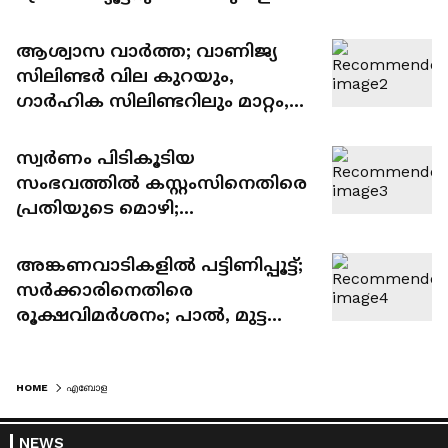
കൂടുതല്‍ തെളിവുകൾ പുറത്ത്
ആശ്വാസ വാര്‍ത്ത; വാണിജ്യ
സിലിണ്ടര്‍ വില കുറയും,
ഗാർഹിക സിലിണ്ടറിലും മാറ്റം,
പുതുക്കിയ വില ഉടൻ
പ്രഖ്യാപിക്കും
സ്വർണം പിടികൂടിയ
സംഭവത്തിൽ കസ്റ്റംസിനെതിരെ
പ്രതിയുടെ മൊഴി;
'വിമാനത്താവളത്തിൽ എല്ലാം
സെറ്റ് ചെയ്തിട്ടുണ്ടെന്ന് സ്വർണം
അങ്കണവാടികളിൽ പട്ടിണിപ്പൂട്ട്;
തന്നവർ പറഞ്ഞു'
സർക്കാരിനെതിരെ
രൂക്ഷവിമർശനം; പാൽ, മുട്ട
വിതരണം വഴിമുട്ടുന്നുവെന്ന്
സിപിഎം
HOME
എബോള
NEWS