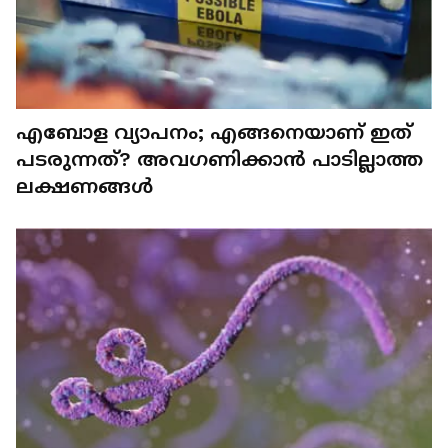
എബോള വ്യാപനം; എങ്ങനെയാണ് ഇത്
പടരുന്നത്? അവഗണിക്കാൻ പാടില്ലാത്ത
ലക്ഷണങ്ങൾ