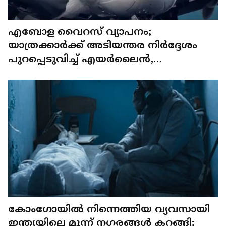
എബോള വൈറസ് വ്യാപനം;
യാത്രക്കാർക്ക് അടിയന്തര നിർദ്ദേശം
പുറപ്പെടുവിച്ച് എയർലൈൻ,
ഇക്കാര്യങ്ങൾ ശ്രദ്ധിക്കണമെന്ന്
എമിറേറ്റ്സ്
കോംഗോയിൽ നിന്നെത്തിയ വ്യവസായി
ഇന്ത്യയിലെ മൂന്ന് നഗരങ്ങൾ കറങ്ങി;