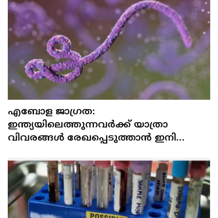
എബോള ജാഗ്രത:
ഇന്ത്യയിലെത്തുന്നവർക്ക് യാത്രാ
വിവരങ്ങൾ രേഖപ്പെടുത്താൻ ഇനി
'എയർ സുവിധ' ഓൺലൈൻ ഫോം;
പേപ്പർ രേഖകൾ ഒഴിവാക്കി