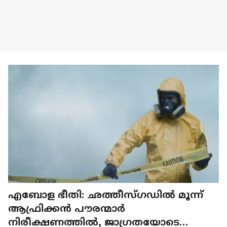
എബോള ഭീതി: ഛത്തീസ്ഗഡിൽ മൂന്ന്
ആഫ്രിക്കൻ പൗരന്മാർ
നിരീക്ഷണത്തിൽ, ജാ​ഗ്രതയോടെ