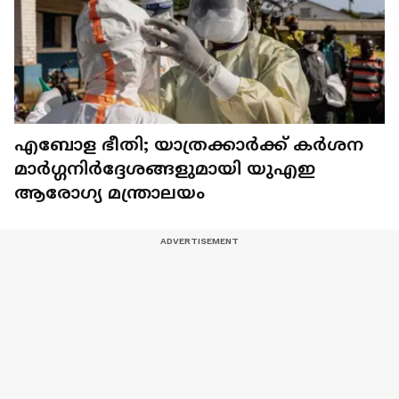
എബോള ഭീതി; യാത്രക്കാർക്ക് കർശന
മാർഗ്ഗനിർദ്ദേശങ്ങളുമായി യുഎഇ
ആരോഗ്യ മന്ത്രാലയം