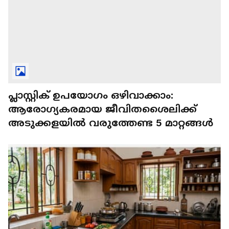
പ്ലാസ്റ്റിക് ഉപയോഗം ഒഴിവാക്കാം:
ആരോഗ്യകരമായ ജീവിതശൈലിക്ക്
അടുക്കളയിൽ വരുത്തേണ്ട 5 മാറ്റങ്ങൾ