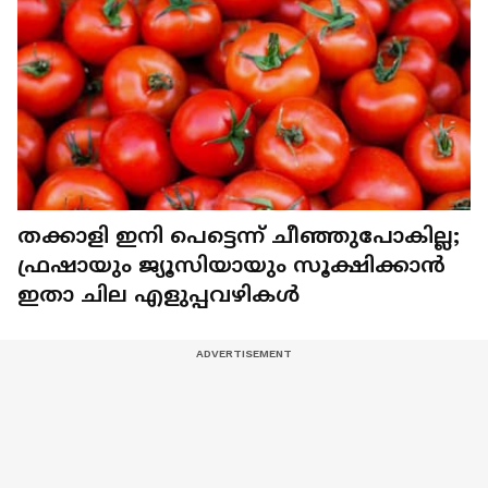
തക്കാളി ഇനി പെട്ടെന്ന് ചീഞ്ഞുപോകില്ല;
ഫ്രഷായും ജ്യൂസിയായും സൂക്ഷിക്കാൻ
ഇതാ ചില എളുപ്പവഴികൾ