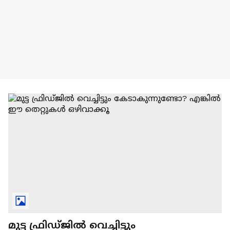
മുട്ട ഫ്രിഡ്ജിൽ വെച്ചിട്ടും