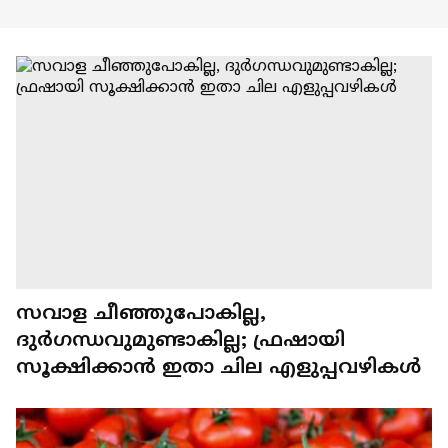
സവാള ചീഞ്ഞുപോകില്ല,
ദുർഗന്ധവുമുണ്ടാകില്ല; ഫ്രഷായി
സൂക്ഷിക്കാൻ ഇതാ ചില എളുപ്പവഴികൾ