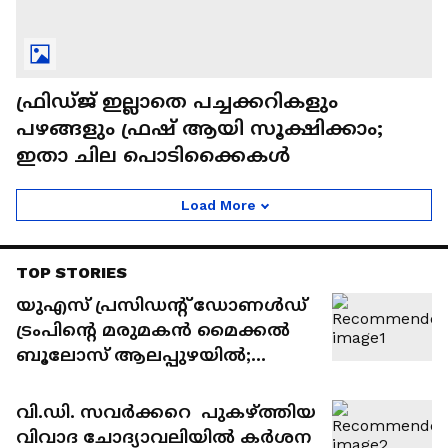
ഫ്രിഡ്ജ് ഇല്ലാതെ പച്ചക്കറികളും
പഴങ്ങളും ഫ്രഷ് ആയി സൂക്ഷിക്കാം;
ഇതാ ചില പൊടിക്കൈകൾ
Load More
TOP STORIES
യുഎസ് പ്രസിഡൻ്റ് ഡോണൾഡ്
ട്രംപിൻ്റെ മരുമകൻ മൈക്കൽ
ബൂലോസ് ആലപ്പുഴയിൽ;
എത്തിയത് എട്ടംഗ
സംഘത്തോടൊപ്പം; വൈകിട്ട്
വി.ഡി. സവർക്കറെ പുകഴ്ത്തിയ
മടങ്ങും
വിവാദ ചോദ്യാവലിയിൽ കർശന