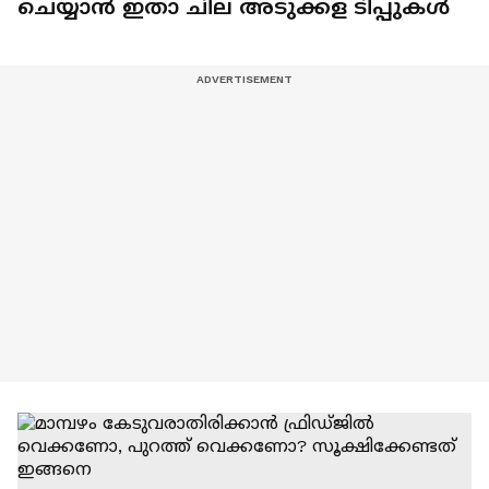
ചെയ്യാൻ ഇതാ ചില അടുക്കള ടിപ്പുകൾ