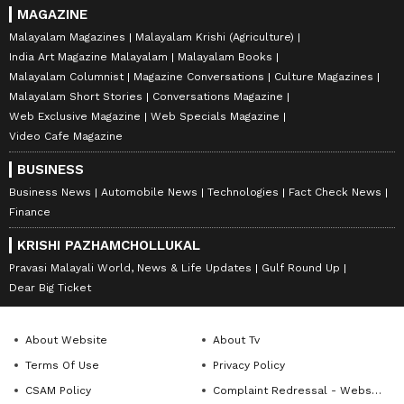
MAGAZINE
Malayalam Magazines
Malayalam Krishi (Agriculture)
India Art Magazine Malayalam
Malayalam Books
Malayalam Columnist
Magazine Conversations
Culture Magazines
Malayalam Short Stories
Conversations Magazine
Web Exclusive Magazine
Web Specials Magazine
Video Cafe Magazine
BUSINESS
Business News
Automobile News
Technologies
Fact Check News
Finance
KRISHI PAZHAMCHOLLUKAL
Pravasi Malayali World, News & Life Updates
Gulf Round Up
Dear Big Ticket
About Website
About Tv
Terms Of Use
Privacy Policy
CSAM Policy
Complaint Redressal - Website