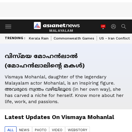
MALAYALAM
TRENDING :
Kerala Rain
Commonwealth Games
US - Iran Conflict
വിസ്മയ മോഹൻലാൽ
(മോഹൻലാലിന്റെ മകൾ)
Vismaya Mohanlal, daughter of the legendary
Malayalam actor Mohanlal, is an inspiring figure.
അവരുടെ സ്വന്തം വഴിയിലൂടെ (in her own way), she
has carved a niche for herself. Know more about her
life, work, and passions.
Latest Updates On
Vismaya Mohanlal
ALL
NEWS
PHOTO
VIDEO
WEBSTORY