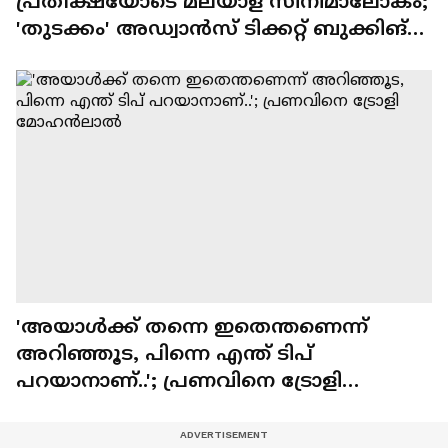
പ്രതീക്ഷയോടെ മലയാള സിനിമാലോകം;
'തുടക്കം' അഡ്വാൻസ് ടിക്കറ്റ് ബുക്കിങ്
നാളെ മുതൽ
'അയാള്‍ക്ക് തന്നെ ഇതെന്തണെന്ന്
അറിഞ്ഞൂട, പിന്നെ എന്ത് ടിപ്
പറയാനാണ്..'; പ്രണവിനെ ട്രോളി
മോഹൻലാൽ