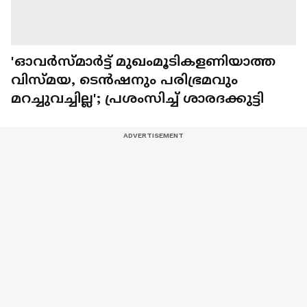
'ഓവർസ്മാർട്ട് മുഖംമൂടികളണിയാത്ത
വിസ്മയ, ടെൻഷനും പരിഭ്രമവും
മറച്ചുവച്ചില്ല'; പ്രശംസിച്ച് ശാരദക്കുട്ടി