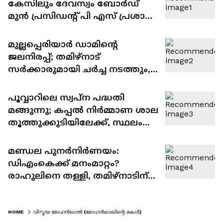
കേസിലും ദേവസ്വം ബോർഡ്
മുൻ പ്രസിഡന്‍റ് പി എസ് പ്രശാന്ത്
പ്രതിയാകും
മുല്ലപ്പെരിയാർ ഡാമിന്റെ
ജലനിരപ്പ്; തമിഴ്നാട്
സർക്കാരുമായി ചർച്ച നടത്തും,
പുതിയ ഡാം വേണം നിലപാടിൽ
മാറ്റമില്ലെന്ന് മന്ത്രി മോൻസ്
പൂവ്വാറിലെ സ്വപ്ന പദ്ധതി
ജോസഫ്
മങ്ങുന്നു; കപ്പൽ നിർമ്മാണ ശാല
തൂത്തുക്കുടിയിലേക്ക്, സ്ഥലം
അന്വേഷിച്ച് കൊച്ചിൻ ഷിപ്പ്
യാർഡ്
മണ്ഡല പുനർനിർണയം:
ഡിഎംകെക്ക് മനംമാറ്റം?
രാഹുലിനെ തള്ളി, തമിഴ്നാടിന്
ദോഷമാകില്ലെങ്കിൽ ബില്ലിനെ
എതിർക്കേണ്ടതില്ല
HOME
വിസ്മയ മോഹൻലാൽ (മോഹൻലാലിന്റെ മകൾ)