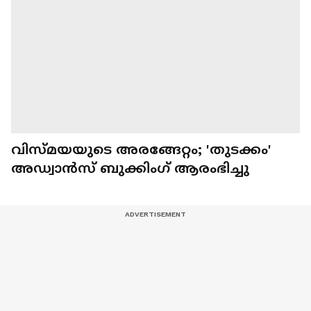
വിസ്‍മയയുടെ അരങ്ങേറ്റം; 'തുടക്കം'
അഡ്വാന്‍സ് ബുക്കിംഗ് ആരംഭിച്ചു