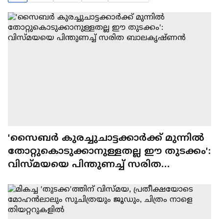
'സൈബർ കുരച്ചുചാട്ടക്കാർക്ക് മുന്നിൽ
തോറ്റുകൊടുക്കാനുള്ളതല്ല ഈ തുടക്കം':
വിസ്മയയെ പിന്തുണച്ച് സരിത
ബാലകൃഷ്ണൻ