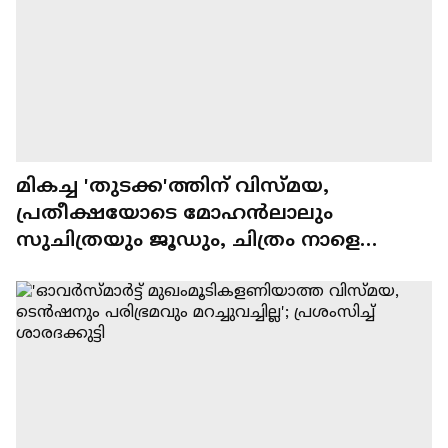
മികച്ച 'തുടക്ക'ത്തിന് വിസ്മയ,
പ്രതീക്ഷയോടെ മോഹൻലാലും
സുചിത്രയും ജൂഡും, ചിത്രം നാളെ
തിയറ്ററുകളിൽ