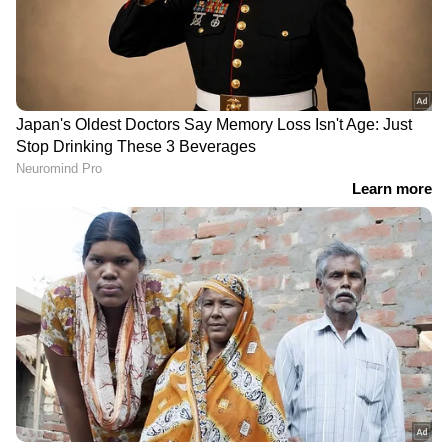
ബ്രൈറ്റ്‌നെസ്, 326 പിപിഐ പിക്‌സൽ
ഡെൻസിറ്റി എന്നിവ ഇതിന്റെ പ്രത്യേകതയാണ്.
DOWNLOAD APP
ഏറ്റവും പുതിയ
Technology News
മലയാളത്തിൽ അറിയാൻ ഏഷ്യാനെറ്റ് ന്യൂസ്
മലയാളം ഒപ്പമിരിക്കുക.
Mobile Reviews in
Malayalam
, AI പോലുള്ള പുതുപുത്തൻ
സാങ്കേതിക നവീകരണങ്ങൾ തുടങ്ങി ടെക്
ലോകത്തിലെ എല്ലാ പ്രധാന അപ്‌ഡേറ്റുകളും
അറിയാൻ
Asianet News Malayalam