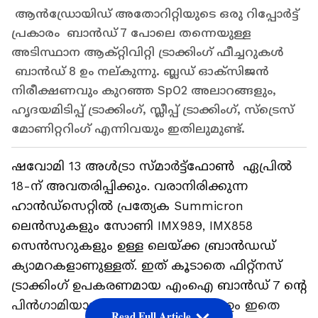
ആൻഡ്രോയിഡ് അതോറിറ്റിയുടെ ഒരു റിപ്പോർട്ട്
പ്രകാരം ബാൻഡ് 7 പോലെ തന്നെയുള്ള
അടിസ്ഥാന ആക്‌റ്റിവിറ്റി ട്രാക്കിംഗ് ഫീച്ചറുകൾ
ബാൻഡ് 8 ഉം നല്കുന്നു. ബ്ലഡ് ഓക്‌സിജൻ
നിരീക്ഷണവും കുറഞ്ഞ SpO2 അലാറങ്ങളും,
ഹൃദയമിടിപ്പ് ട്രാക്കിംഗ്, സ്ലീപ്പ് ട്രാക്കിംഗ്, സ്‌ട്രെസ്
മോണിറ്ററിംഗ് എന്നിവയും ഇതിലുമുണ്ട്.
ഷവോമി 13 അൾട്രാ സ്മാർട്ട്ഫോൺ ഏപ്രിൽ
18-ന് അവതരിപ്പിക്കും. വരാനിരിക്കുന്ന
ഹാൻഡ്‌സെറ്റിൽ പ്രത്യേക Summicron
ലെൻസുകളും സോണി IMX989, IMX858
സെൻസറുകളും ഉള്ള ലെയ്ക്ക ബ്രാൻഡഡ്
ക്യാമറകളാണുള്ളത്. ഇത് കൂടാതെ ഫിറ്റ്‌നസ്
ട്രാക്കിംഗ് ഉപകരണമായ എംഐ ബാൻഡ് 7 ന്റെ
പിൻഗാമിയായ എംഐ ബാൻഡ് 8 ഉം ഇതെ
Read Full Article