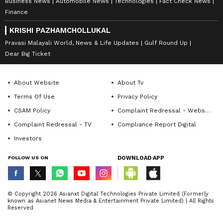
Business News
Automobile News
Technologies
Fact Check News
Finance
KRISHI PAZHAMCHOLLUKAL
Pravasi Malayali World, News & Life Updates
Gulf Round Up
Dear Big Ticket
About Website
About Tv
Terms Of Use
Privacy Policy
CSAM Policy
Complaint Redressal - Website
Complaint Redressal - TV
Compliance Report Digital
Investors
FOLLOW US ON
DOWNLOAD APP
© Copyright 2026 Asianxt Digital Technologies Private Limited (Formerly
known as Asianet News Media & Entertainment Private Limited) | All Rights
Reserved