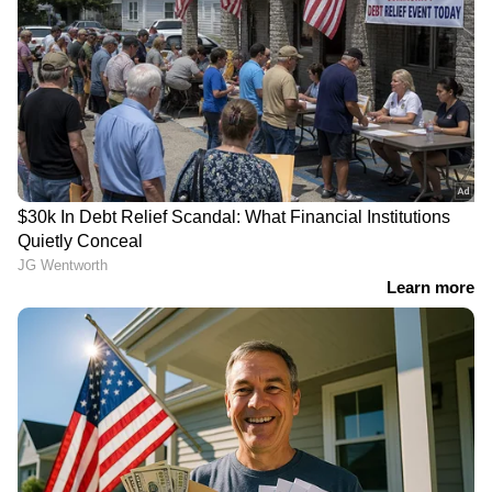
ഐടെലിന്‍റെ പുതിയ 'ഹീര';
ക്ലോഡിന് സ്വന്തം ചിപ്പ്;
വില 1000 രൂപയിൽ താഴെ
ആന്ത്രോപിക്കിന്റെ പുതിയ
നീക്കം
Read Also:
ഓപ്പൺ എഐയോട് നേർക്ക്
നേരെ നിന്ന് പൊരുതാൻ മസ്കിന്റെ
സംരംഭമെത്തുന്നു
ആമസോൺ ഫ്രീഡം
വൺപ്ലസ് ഫോണിൽ
സെയിൽ: വമ്പൻ
പുതിയ യുഗം; അപ്ഡേറ്റ്
ഓഫറുകൾ വരുന്നു
നഷ്‍ടമാകുന്ന
മോഡലുകൾ
LATEST VIDEOS
ചെന്നിത്തലയിൽ വെള്ളക്കെട്ട്; മഴ
മാറി നിൽക്കുന്നത് താത്കാലിക
ആശ്വാസം