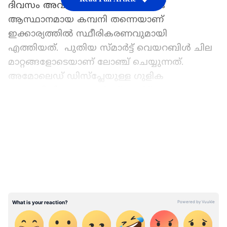
ദിവസം അവതരിപ്പിക്കും.ബെയ്ജിങ്
ആസ്ഥാനമായ കമ്പനി തന്നെയാണ്
ഇക്കാര്യത്തിൽ സ്ഥീരികരണവുമായി
എത്തിയത്. പുതിയ സ്മാർട്ട് വെയറബിൾ ചില
മാറ്റങ്ങളോടെയാണ് ലോഞ്ച് ചെയ്യുന്നത്.
അമോലെഡ് ഡിസ്‌പ്ലേയുള്ള ഗുളിക
ആകൃതിയിലെ ഡയൽ സ്‌പോർട് ചെയ്യുന്ന ഒരു
പ്രൊമോഷണൽ ഇമേജിലായിരിക്കും ഇത്
LATEST VIDEOS
കാണുക. മുൻ മോഡലുകളിൽ
കാണുന്നതുപോലെ റാപ്-എറൗണ്ട്
ബാൻഡുകൾക്ക് പകരം, Mi ബാൻഡ് 8 ന്റെ
സ്ട്രാപ്പ് ഇരുവശത്തുമായി പിൻ
ചെയ്യാവുന്നതാണ്.
കമ്പനിയുടെ സഹസ്ഥാപകനും സിഇഒയുമായ
ലെയ് ജുൻ തന്റെ വെയ്‌ബോ അക്കൗണ്ടിലൂടെ